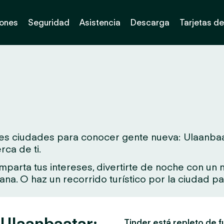
iones
Seguridad
Asistencia
Descarga
Tarjetas de
s ciudades para conocer gente nueva: Ulaanbaatar.
ca de ti.
arta tus intereses, divertirte de noche con un nu
rcana. O haz un recorrido turístico por la ciudad 
 Ulaanbaatar:
Tinder está repleto de f