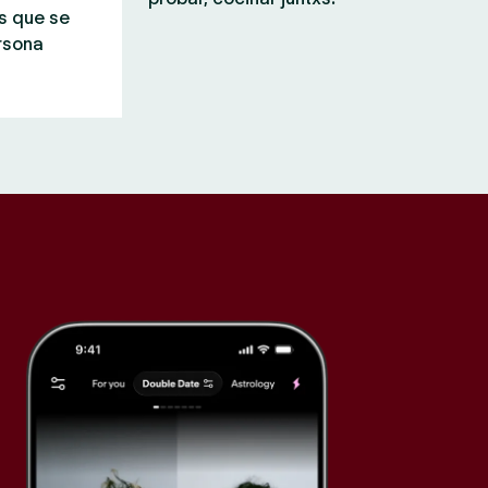
s que se
rsona