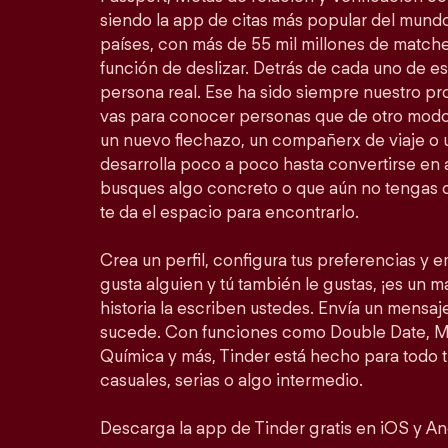
siendo la app de citas más popular del mundo
países, con más de 55 mil millones de match
función de deslizar. Detrás de cada uno de 
persona real. Ese ha sido siempre nuestro prop
vas para conocer personas que de otro modo
un nuevo flechazo, un compañerx de viaje o
desarrolla poco a poco hasta convertirse en a
busques algo concreto o que aún no tengas c
te da el espacio para encontrarlo.
Crea un perfil, configura tus preferencias y em
gusta alguien y tú también le gustas, ¡es un mat
historia la escriben ustedes. Envía un mensa
sucede. Con funciones como Double Date, Mo
Química y más, Tinder está hecho para todo 
casuales, serias o algo intermedio.
Descarga la app de Tinder gratis en iOS y An