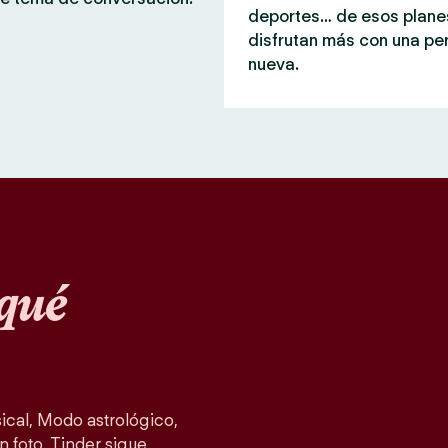
deportes… de esos plane
disfrutan más con una pe
nueva.
qué
cal, Modo astrológico,
n foto, Tinder sigue