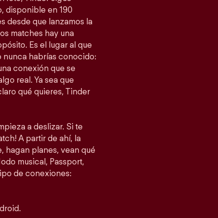
, disponible en 190
es desde que lanzamos la
esos matches hay una
ósito. Es el lugar al que
 nunca habrías conocido:
 una conexión que se
lgo real. Ya sea que
laro qué quieres, Tinder
pieza a deslizar. Si te
ch! A partir de ahí, la
je, hagan planes, vean qué
do musical, Passport,
tipo de conexiones:
droid.