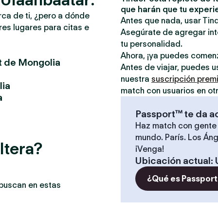
que harán que tu experi
rca de ti, ¿pero a dónde
Antes que nada, usar Tind
es lugares para citas e
Asegúrate de agregar inte
tu personalidad.
Ahora, ¡ya puedes comen
t de Mongolia
Antes de viajar, puedes u
nuestra
suscripción prem
lia
match con usuarios en ot
a
Passport™ te da a
Haz match con gente 
mundo. París. Los Áng
ltera?
¡Venga!
Ubicación actual
:
¿Qué es Passport
 buscan en estas