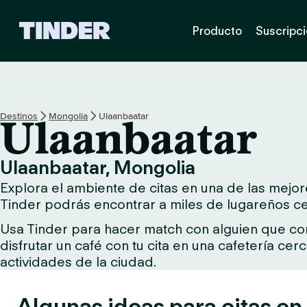
I
Producto
Suscripc
n
i
c
i
o
d
Destinos
Mongolia
Ulaanbaatar
Ulaanbaatar
e
T
i
Ulaanbaatar, Mongolia
n
Explora el ambiente de citas en una de las mejore
d
e
Tinder podrás encontrar a miles de lugareños cer
r
Usa Tinder para hacer match con alguien que comp
disfrutar un café con tu cita en una cafetería ce
actividades de la ciudad.
Algunas ideas para citas en