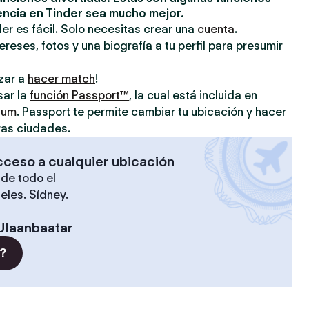
encia en Tinder sea mucho mejor.
er es fácil. Solo necesitas crear una
cuenta
.
reses, fotos y una biografía a tu perfil para presumir
zar a
hacer match
!
sar la
función Passport™
, la cual está incluida en
ium
. Passport te permite cambiar tu ubicación y hacer
ras ciudades.
cceso a cualquier ubicación
de todo el
eles. Sídney.
Ulaanbaatar
?