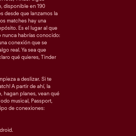
, disponible en 190
es desde que lanzamos la
esos matches hay una
ósito. Es el lugar al que
 nunca habrías conocido:
 una conexión que se
lgo real. Ya sea que
laro qué quieres, Tinder
pieza a deslizar. Si te
ch! A partir de ahí, la
je, hagan planes, vean qué
do musical, Passport,
tipo de conexiones:
droid.