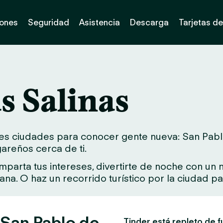
iones
Seguridad
Asistencia
Descarga
Tarjetas de
s Salinas
s ciudades para conocer gente nueva: San Pablo de
gareños cerca de ti.
arta tus intereses, divertirte de noche con un nu
rcana. O haz un recorrido turístico por la ciudad 
 San Pablo de
Tinder está repleto de f