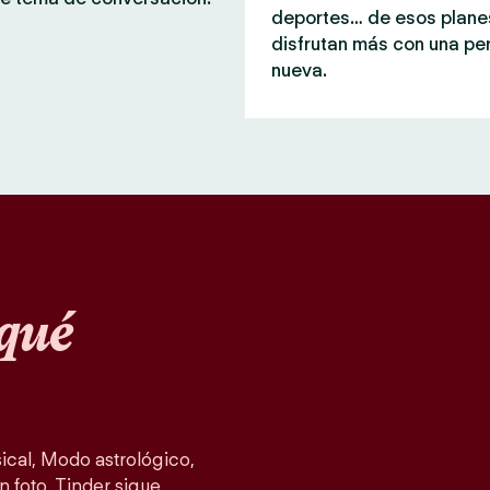
deportes… de esos plane
disfrutan más con una pe
nueva.
qué
cal, Modo astrológico,
n foto, Tinder sigue