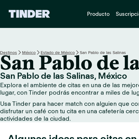
I
Producto
Suscripc
n
i
c
i
o
d
Destinos
México
Estado de México
San Pablo de las Salinas
San Pablo de la
e
T
i
San Pablo de las Salinas, México
n
Explora el ambiente de citas en una de las mejore
d
e
lugar, con Tinder podrás encontrar a miles de lu
r
Usa Tinder para hacer match con alguien que comp
disfrutar un café con tu cita en una cafetería ce
actividades de la ciudad.
Algunas ideas para citas en