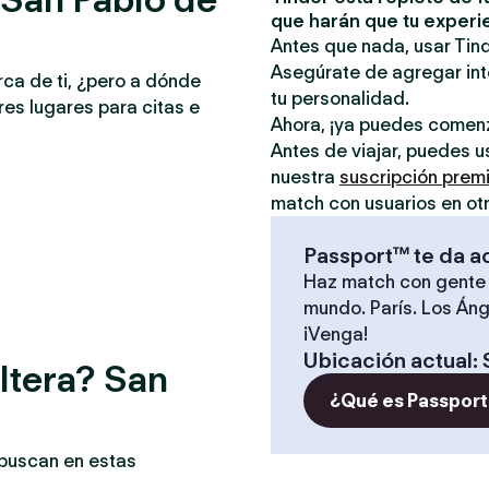
que harán que tu experi
Antes que nada, usar Tind
Asegúrate de agregar inte
rca de ti, ¿pero a dónde
tu personalidad.
es lugares para citas e
Ahora, ¡ya puedes comen
Antes de viajar, puedes u
nuestra
suscripción prem
match con usuarios en ot
Passport™ te da a
Haz match con gente 
mundo. París. Los Áng
¡Venga!
Ubicación actual
:
ltera? San
¿Qué es Passport
 buscan en estas