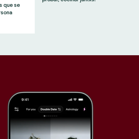
s que se
rsona