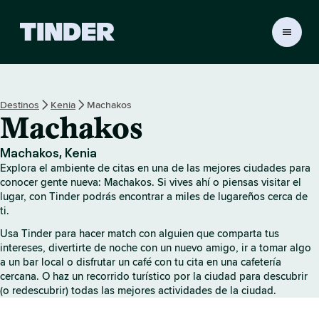
I
n
i
c
i
Destinos
Kenia
Machakos
o
Machakos
d
e
T
Machakos, Kenia
i
Explora el ambiente de citas en una de las mejores ciudades para
n
conocer gente nueva: Machakos. Si vives ahí o piensas visitar el
d
lugar, con Tinder podrás encontrar a miles de lugareños cerca de
ti.
e
r
Usa Tinder para hacer match con alguien que comparta tus
intereses, divertirte de noche con un nuevo amigo, ir a tomar algo
a un bar local o disfrutar un café con tu cita en una cafetería
cercana. O haz un recorrido turístico por la ciudad para descubrir
(o redescubrir) todas las mejores actividades de la ciudad.