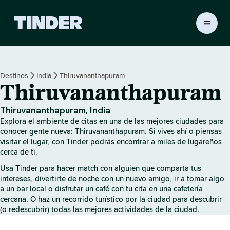
I
n
i
c
i
Destinos
India
Thiruvananthapuram
o
Thiruvananthapuram
d
e
T
Thiruvananthapuram, India
i
Explora el ambiente de citas en una de las mejores ciudades para
n
conocer gente nueva: Thiruvananthapuram. Si vives ahí o piensas
d
visitar el lugar, con Tinder podrás encontrar a miles de lugareños
cerca de ti.
e
r
Usa Tinder para hacer match con alguien que comparta tus
intereses, divertirte de noche con un nuevo amigo, ir a tomar algo
a un bar local o disfrutar un café con tu cita en una cafetería
cercana. O haz un recorrido turístico por la ciudad para descubrir
(o redescubrir) todas las mejores actividades de la ciudad.