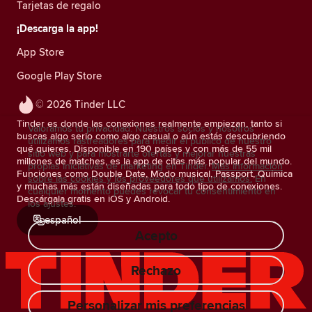
Tarjetas de regalo
¡Descarga la app!
App Store
Google Play Store
© 2026 Tinder LLC
Tinder es donde las conexiones realmente empiezan, tanto si
Valoramos tu privacidad. Nuestros socios y nosotros
buscas algo serio como algo casual o aún estás descubriendo
utilizamos rastreadores para medir el público de nuestro
qué quieres. Disponible en 190 países y con más de 55 mil
sitio web y para mostrarte ofertas y mejorar nuestras
millones de matches, es la app de citas más popular del mundo.
propias iniciativas de marketing en Tinder.
Más información
Funciones como Double Date, Modo musical, Passport, Química
sobre las cookies y los proveedores que utilizamos.
En
y muchas más están diseñadas para todo tipo de conexiones.
cualquier momento puedes revocar tu consentimiento en
Descárgala gratis en iOS y Android.
los ajustes.
español
Acepto
Rechazo
Personalizar mis preferencias