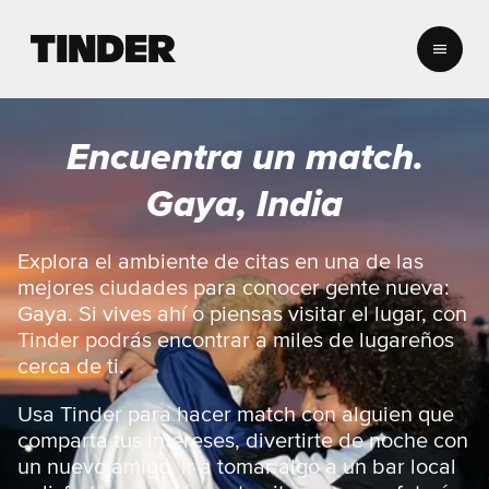
I
n
i
c
i
Encuentra un match.
o
d
Gaya, India
e
T
i
Explora el ambiente de citas en una de las
n
mejores ciudades para conocer gente nueva:
d
Gaya. Si vives ahí o piensas visitar el lugar, con
e
Tinder podrás encontrar a miles de lugareños
r
cerca de ti.
Usa Tinder para hacer match con alguien que
comparta tus intereses, divertirte de noche con
un nuevo amigo, ir a tomar algo a un bar local