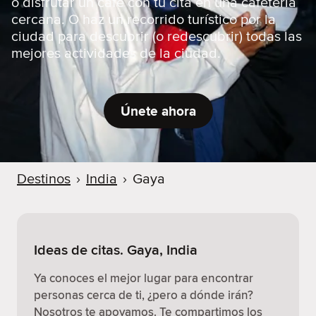
o disfrutar un café con tu cita en una cafetería
cercana. O haz un recorrido turístico por la
ciudad para descubrir (o redescubrir) todas las
mejores actividades de la ciudad.
Únete ahora
Destinos
›
India
›
Gaya
Ideas de citas. Gaya, India
Ya conoces el mejor lugar para encontrar
personas cerca de ti, ¿pero a dónde irán?
Nosotros te apoyamos. Te compartimos los