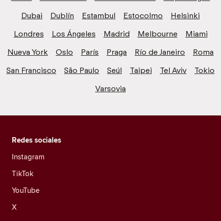
Dubai
Dublín
Estambul
Estocolmo
Helsinki
Londres
Los Ángeles
Madrid
Melbourne
Miami
Nueva York
Oslo
París
Praga
Río de Janeiro
Roma
San Francisco
São Paulo
Seúl
Taipei
Tel Aviv
Tokio
Varsovia
Redes sociales
Instagram
TikTok
YouTube
X