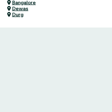
Bangalore
Dewas
Durg