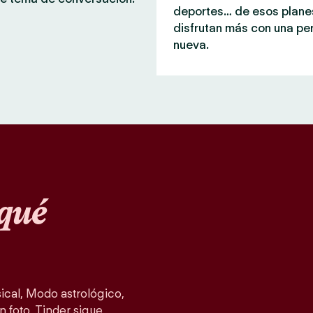
deportes… de esos plane
disfrutan más con una pe
nueva.
qué
cal, Modo astrológico,
n foto, Tinder sigue