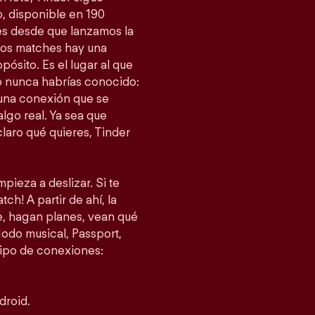
, disponible en 190
es desde que lanzamos la
esos matches hay una
ósito. Es el lugar al que
 nunca habrías conocido:
 una conexión que se
lgo real. Ya sea que
laro qué quieres, Tinder
pieza a deslizar. Si te
ch! A partir de ahí, la
je, hagan planes, vean qué
do musical, Passport,
tipo de conexiones:
droid.