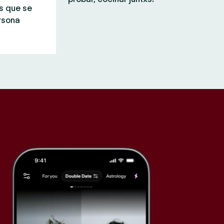
s que se
rsona