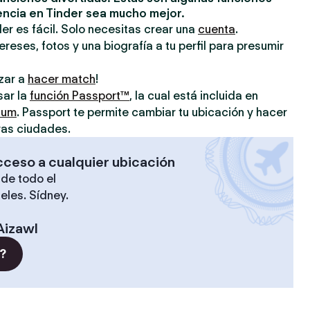
encia en Tinder sea mucho mejor.
er es fácil. Solo necesitas crear una
cuenta
.
reses, fotos y una biografía a tu perfil para presumir
zar a
hacer match
!
sar la
función Passport™
, la cual está incluida en
ium
. Passport te permite cambiar tu ubicación y hacer
ras ciudades.
cceso a cualquier ubicación
de todo el
eles. Sídney.
Aizawl
?