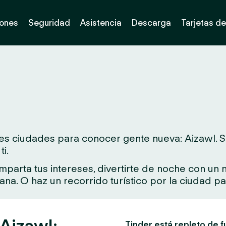
iones
Seguridad
Asistencia
Descarga
Tarjetas de
s ciudades para conocer gente nueva: Aizawl. Si vi
i.
arta tus intereses, divertirte de noche con un nu
rcana. O haz un recorrido turístico por la ciudad 
 Aizawl:
Tinder está repleto de f