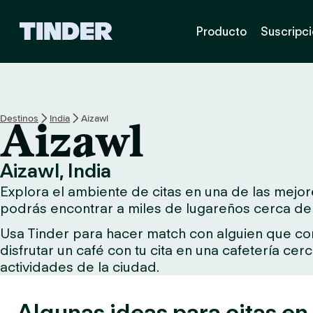
I
Producto
Suscripc
n
i
c
i
o
d
Destinos
India
Aizawl
Aizawl
e
T
i
Aizawl, India
n
Explora el ambiente de citas en una de las mejore
d
e
podrás encontrar a miles de lugareños cerca de t
r
Usa Tinder para hacer match con alguien que comp
disfrutar un café con tu cita en una cafetería ce
actividades de la ciudad.
Algunas ideas para citas en