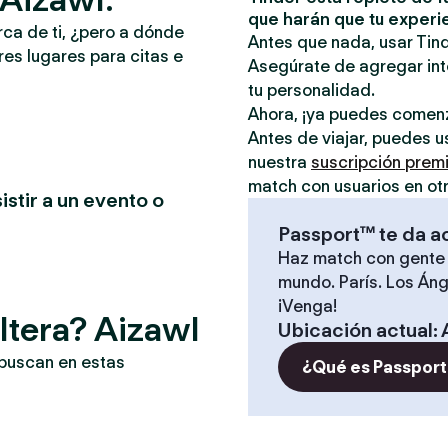
que harán que tu experi
rca de ti, ¿pero a dónde
Antes que nada, usar Tind
es lugares para citas e
Asegúrate de agregar inte
tu personalidad.
Ahora, ¡ya puedes comen
Antes de viajar, puedes u
nuestra
suscripción prem
match con usuarios en ot
istir a un evento o
Passport™ te da a
Haz match con gente 
mundo. París. Los Áng
¡Venga!
ltera? Aizawl
Ubicación actual
:
 buscan en estas
¿Qué es Passport