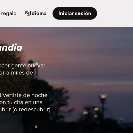
 regalo
Idioma
Iniciar sesión
andia
ocer gente nueva:
rar a miles de
ivertirte de noche
on tu cita en una
brir (o redescubrir)