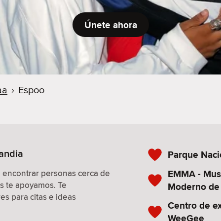
Únete ahora
aa
›
Espoo
landia
Parque Naci
EMMA - Mus
a encontrar personas cerca de
os te apoyamos. Te
Moderno de
s para citas e ideas
Centro de e
WeeGee