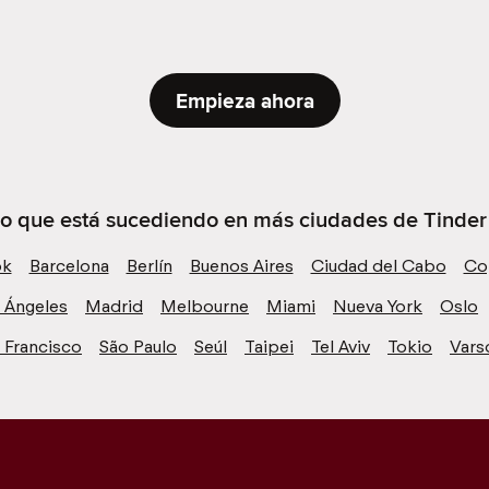
Empieza ahora
lo que está sucediendo en más ciudades de Tinder c
ok
Barcelona
Berlín
Buenos Aires
Ciudad del Cabo
Co
 Ángeles
Madrid
Melbourne
Miami
Nueva York
Oslo
 Francisco
São Paulo
Seúl
Taipei
Tel Aviv
Tokio
Vars