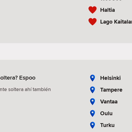
Haltia
Lago Kaital
oltera? Espoo
Helsinki
Tampere
te soltera ahí también
Vantaa
Oulu
Turku