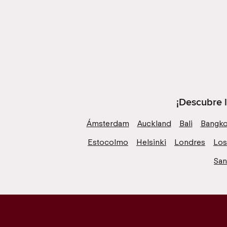
¡Descubre 
Ámsterdam
Auckland
Bali
Bangk
Estocolmo
Helsinki
Londres
Los
San