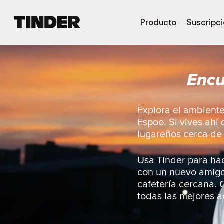
I
Producto
Suscripc
n
i
c
i
Encu
o
d
e
T
Explora el ambiente
i
Espoo. Si vives ahí 
n
lugareños cerca de t
d
e
r
Usa Tinder para hac
con un nuevo amigo, 
cafetería cercana. O
todas las mejores a