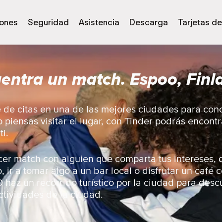
iones
Seguridad
Asistencia
Descarga
Tarjetas de
entra un match. Espoo, Finl
 de citas en una de las mejores ciudades para con
o piensas visitar el lugar, con Tinder podrás encont
i.
er match con alguien que comparta tus intereses, d
ir a tomar algo a un bar local o disfrutar un café c
 haz un recorrido turístico por la ciudad para descu
ctividades de la ciudad.