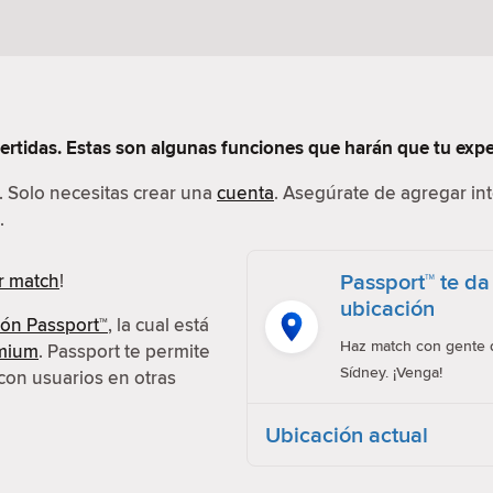
vertidas. Estas son algunas funciones que harán que tu exp
l. Solo necesitas crear una
cuenta
. Asegúrate de agregar int
.
Passport™ te da
r match
!
ubicación
ión Passport™
, la cual está
Haz match con gente d
emium
. Passport te permite
Sídney. ¡Venga!
con usuarios en otras
Ubicación actual