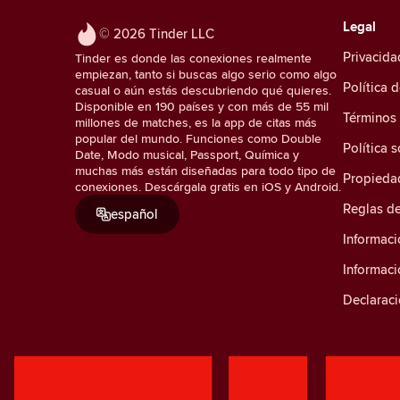
Legal
© 2026 Tinder LLC
Privacida
Tinder es donde las conexiones realmente
empiezan, tanto si buscas algo serio como algo
Política 
casual o aún estás descubriendo qué quieres.
Disponible en 190 países y con más de 55 mil
Términos
millones de matches, es la app de citas más
popular del mundo. Funciones como Double
Política 
Date, Modo musical, Passport, Química y
muchas más están diseñadas para todo tipo de
Propiedad
conexiones. Descárgala gratis en iOS y Android.
Reglas d
español
Informaci
Informac
Declaraci