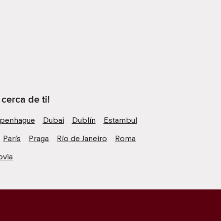
erca de ti!
penhague
Dubai
Dublín
Estambul
París
Praga
Río de Janeiro
Roma
ovia