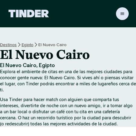
I
n
i
c
i
Destinos
Egipto
El Nuevo Cairo
o
El Nuevo Cairo
d
e
T
El Nuevo Cairo, Egipto
i
Explora el ambiente de citas en una de las mejores ciudades para
n
conocer gente nueva: El Nuevo Cairo. Si vives ahí o piensas visitar
d
el lugar, con Tinder podrás encontrar a miles de lugareños cerca de
ti.
e
r
Usa Tinder para hacer match con alguien que comparta tus
intereses, divertirte de noche con un nuevo amigo, ir a tomar algo
a un bar local o disfrutar un café con tu cita en una cafetería
cercana. O haz un recorrido turístico por la ciudad para descubrir
(o redescubrir) todas las mejores actividades de la ciudad.