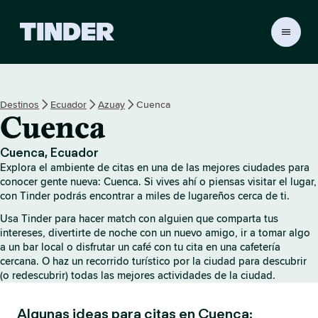
I
n
i
c
i
Destinos
Ecuador
Azuay
Cuenca
o
Cuenca
d
e
T
Cuenca, Ecuador
i
Explora el ambiente de citas en una de las mejores ciudades para
n
conocer gente nueva: Cuenca. Si vives ahí o piensas visitar el lugar,
d
con Tinder podrás encontrar a miles de lugareños cerca de ti.
e
Usa Tinder para hacer match con alguien que comparta tus
r
intereses, divertirte de noche con un nuevo amigo, ir a tomar algo
a un bar local o disfrutar un café con tu cita en una cafetería
cercana. O haz un recorrido turístico por la ciudad para descubrir
(o redescubrir) todas las mejores actividades de la ciudad.
Algunas ideas para citas en Cuenca: