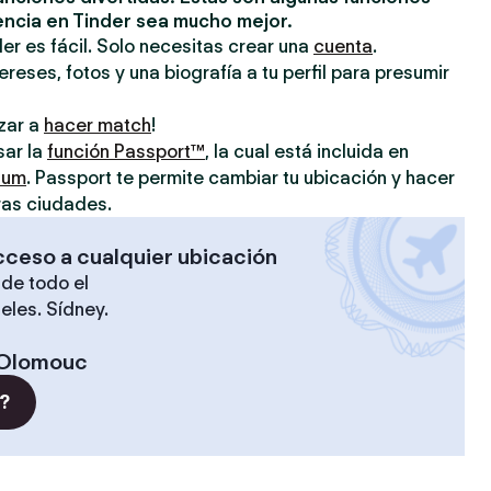
encia en Tinder sea mucho mejor.
er es fácil. Solo necesitas crear una
cuenta
.
reses, fotos y una biografía a tu perfil para presumir
zar a
hacer match
!
sar la
función Passport™
, la cual está incluida en
ium
. Passport te permite cambiar tu ubicación y hacer
ras ciudades.
cceso a cualquier ubicación
de todo el
eles. Sídney.
Olomouc
?