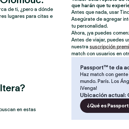
que harán que tu experi
rca de ti, ¿pero a dónde
Antes que nada, usar Tind
es lugares para citas e
Asegúrate de agregar inte
tu personalidad.
Ahora, ¡ya puedes comen
Antes de viajar, puedes u
nuestra
suscripción prem
match con usuarios en ot
Passport™ te da a
Haz match con gente 
mundo. París. Los Áng
ltera?
¡Venga!
Ubicación actual
:
¿Qué es Passport
 buscan en estas