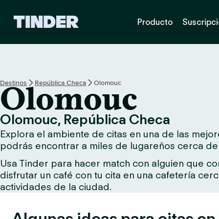
I
Producto
Suscripc
n
i
c
i
o
d
Destinos
República Checa
Olomouc
Olomouc
e
T
i
Olomouc, República Checa
n
Explora el ambiente de citas en una de las mejor
d
e
podrás encontrar a miles de lugareños cerca de t
r
Usa Tinder para hacer match con alguien que comp
disfrutar un café con tu cita en una cafetería ce
actividades de la ciudad.
Algunas ideas para citas e