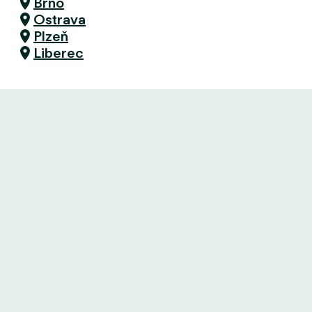
Brno
Ostrava
Plzeň
Liberec