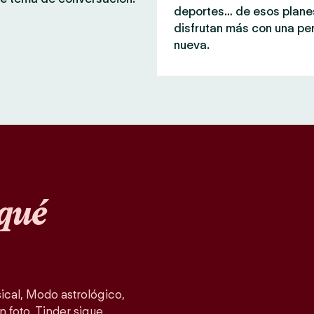
deportes… de esos plane
disfrutan más con una pe
nueva.
qué
cal, Modo astrológico,
n foto, Tinder sigue