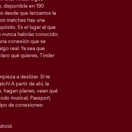
, disponible en 190
es desde que lanzamos la
esos matches hay una
ósito. Es el lugar al que
 nunca habrías conocido:
 una conexión que se
lgo real. Ya sea que
laro qué quieres, Tinder
pieza a deslizar. Si te
ch! A partir de ahí, la
je, hagan planes, vean qué
do musical, Passport,
tipo de conexiones:
droid.