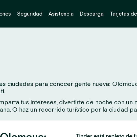
iones
Seguridad
Asistencia
Descarga
Tarjetas de
es ciudades para conocer gente nueva: Olomouc. Si
i.
arta tus intereses, divertirte de noche con un nu
rcana. O haz un recorrido turístico por la ciudad 
n Olomouc:
Tinder está repleto de f