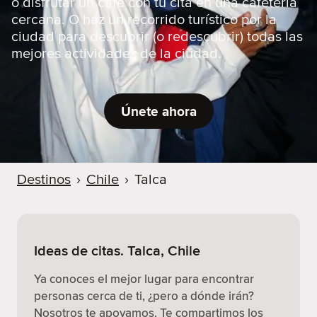
o disfrutar un café con tu cita en una cafetería
cercana. O haz un recorrido turístico por la
ciudad para descubrir (o redescubrir) todas las
mejores actividades de la ciudad.
Únete ahora
Destinos
›
Chile
›
Talca
Ideas de citas. Talca, Chile
Ya conoces el mejor lugar para encontrar
personas cerca de ti, ¿pero a dónde irán?
Nosotros te apoyamos. Te compartimos los