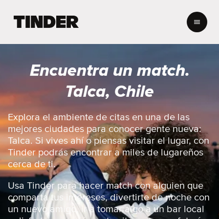
I
n
i
c
i
Encuentra un match.
o
d
Talca, Chile
e
T
i
Explora el ambiente de citas en una de las
n
mejores ciudades para conocer gente nueva:
d
Talca. Si vives ahí o piensas visitar el lugar, con
e
Tinder podrás encontrar a miles de lugareños
r
cerca de ti.
Usa Tinder para hacer match con alguien que
comparta tus intereses, divertirte de noche con
un nuevo amigo, ir a tomar algo a un bar local