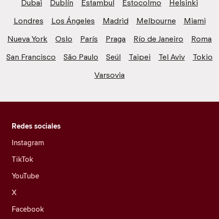
Dubai
Dublín
Estambul
Estocolmo
Helsinki
Londres
Los Ángeles
Madrid
Melbourne
Miami
Nueva York
Oslo
París
Praga
Río de Janeiro
Roma
San Francisco
São Paulo
Seúl
Taipei
Tel Aviv
Tokio
Varsovia
Redes sociales
Instagram
TikTok
YouTube
X
Facebook