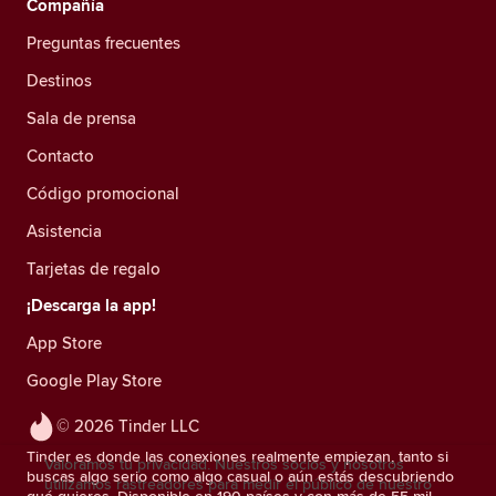
Compañía
Preguntas frecuentes
Destinos
Sala de prensa
Contacto
Código promocional
Asistencia
Tarjetas de regalo
¡Descarga la app!
App Store
Google Play Store
© 2026 Tinder LLC
Tinder es donde las conexiones realmente empiezan, tanto si
Valoramos tu privacidad. Nuestros socios y nosotros
buscas algo serio como algo casual o aún estás descubriendo
utilizamos rastreadores para medir el público de nuestro
qué quieres. Disponible en 190 países y con más de 55 mil