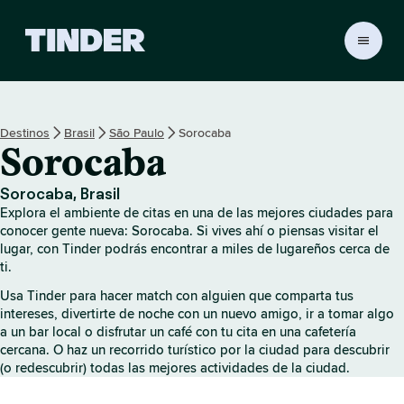
I
n
i
c
i
Destinos
Brasil
São Paulo
Sorocaba
o
Sorocaba
d
e
T
Sorocaba, Brasil
i
Explora el ambiente de citas en una de las mejores ciudades para
n
conocer gente nueva: Sorocaba. Si vives ahí o piensas visitar el
d
lugar, con Tinder podrás encontrar a miles de lugareños cerca de
ti.
e
r
Usa Tinder para hacer match con alguien que comparta tus
intereses, divertirte de noche con un nuevo amigo, ir a tomar algo
a un bar local o disfrutar un café con tu cita en una cafetería
cercana. O haz un recorrido turístico por la ciudad para descubrir
(o redescubrir) todas las mejores actividades de la ciudad.