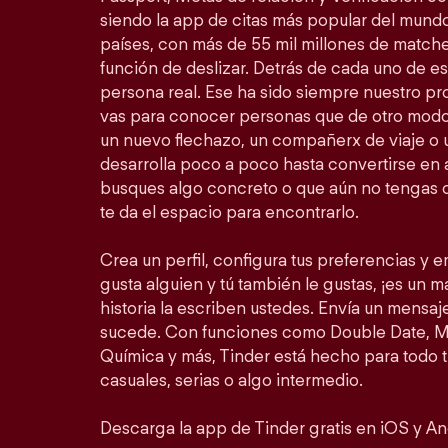
siendo la app de citas más popular del mundo
países, con más de 55 mil millones de match
función de deslizar. Detrás de cada uno de 
persona real. Ese ha sido siempre nuestro prop
vas para conocer personas que de otro modo
un nuevo flechazo, un compañerx de viaje o
desarrolla poco a poco hasta convertirse en a
busques algo concreto o que aún no tengas c
te da el espacio para encontrarlo.
Crea un perfil, configura tus preferencias y em
gusta alguien y tú también le gustas, ¡es un mat
historia la escriben ustedes. Envía un mensa
sucede. Con funciones como Double Date, Mo
Química y más, Tinder está hecho para todo 
casuales, serias o algo intermedio.
Descarga la app de Tinder gratis en iOS y An