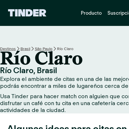
I
Producto
Suscripc
n
i
c
i
o
d
Destinos
Brasil
São Paulo
Río Claro
Río Claro
e
T
i
Río Claro, Brasil
n
Explora el ambiente de citas en una de las mejore
d
e
podrás encontrar a miles de lugareños cerca de t
r
Usa Tinder para hacer match con alguien que comp
disfrutar un café con tu cita en una cafetería ce
actividades de la ciudad.
Algunas ideas para citas en