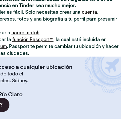
encia en Tinder sea mucho mejor.
er es fácil. Solo necesitas crear una
cuenta
.
reses, fotos y una biografía a tu perfil para presumir
zar a
hacer match
!
sar la
función Passport™
, la cual está incluida en
ium
. Passport te permite cambiar tu ubicación y hacer
ras ciudades.
cceso a cualquier ubicación
de todo el
eles. Sídney.
Río Claro
?