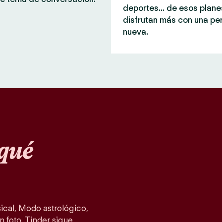
deportes… de esos plane
disfrutan más con una pe
nueva.
qué
cal, Modo astrológico,
n foto, Tinder sigue