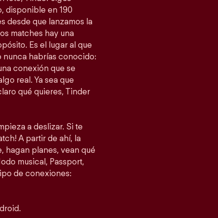
, disponible en 190
es desde que lanzamos la
esos matches hay una
ósito. Es el lugar al que
 nunca habrías conocido:
 una conexión que se
lgo real. Ya sea que
laro qué quieres, Tinder
pieza a deslizar. Si te
ch! A partir de ahí, la
je, hagan planes, vean qué
do musical, Passport,
tipo de conexiones:
droid.