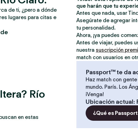
que harán que tu experi
rca de ti, ¿pero a dónde
Antes que nada, usar Tind
es lugares para citas e
Asegúrate de agregar inte
tu personalidad.
ade
Ahora, ¡ya puedes comen
Antes de viajar, puedes u
nuestra
suscripción prem
match con usuarios en ot
Passport™ te da a
Haz match con gente 
mundo. París. Los Áng
ltera? Río
¡Venga!
Ubicación actual
:
¿Qué es Passport
 buscan en estas