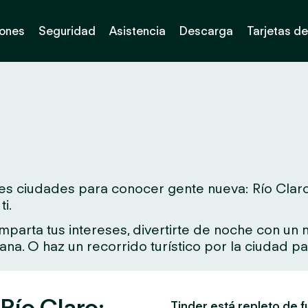
iones
Seguridad
Asistencia
Descarga
Tarjetas de
s ciudades para conocer gente nueva: Río Claro. Si
i.
arta tus intereses, divertirte de noche con un nu
rcana. O haz un recorrido turístico por la ciudad 
 Río Claro:
Tinder está repleto de f