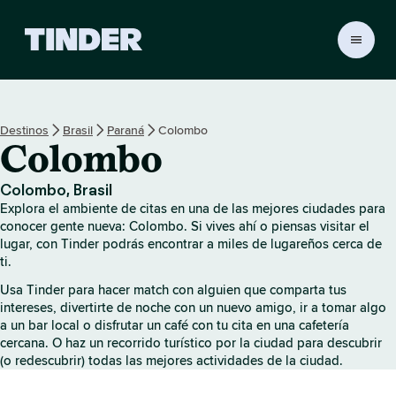
I
n
i
c
i
Destinos
Brasil
Paraná
Colombo
o
Colombo
d
e
T
Colombo, Brasil
i
Explora el ambiente de citas en una de las mejores ciudades para
n
conocer gente nueva: Colombo. Si vives ahí o piensas visitar el
d
lugar, con Tinder podrás encontrar a miles de lugareños cerca de
ti.
e
r
Usa Tinder para hacer match con alguien que comparta tus
intereses, divertirte de noche con un nuevo amigo, ir a tomar algo
a un bar local o disfrutar un café con tu cita en una cafetería
cercana. O haz un recorrido turístico por la ciudad para descubrir
(o redescubrir) todas las mejores actividades de la ciudad.