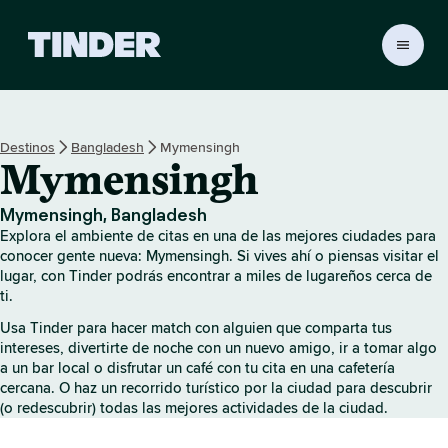
I
n
i
c
i
Destinos
Bangladesh
Mymensingh
o
Mymensingh
d
e
T
Mymensingh, Bangladesh
i
Explora el ambiente de citas en una de las mejores ciudades para
n
conocer gente nueva: Mymensingh. Si vives ahí o piensas visitar el
d
lugar, con Tinder podrás encontrar a miles de lugareños cerca de
ti.
e
r
Usa Tinder para hacer match con alguien que comparta tus
intereses, divertirte de noche con un nuevo amigo, ir a tomar algo
a un bar local o disfrutar un café con tu cita en una cafetería
cercana. O haz un recorrido turístico por la ciudad para descubrir
(o redescubrir) todas las mejores actividades de la ciudad.