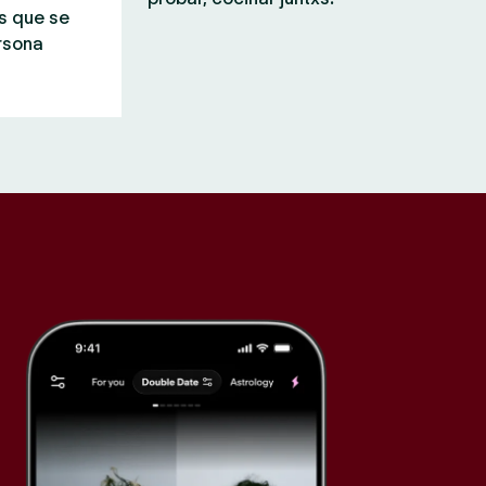
s que se
rsona