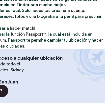
encia en Tinder sea mucho mejor.
er es fácil. Solo necesitas crear una
cuenta
.
reses, fotos y una biografía a tu perfil para presumir
zar a
hacer match
!
sar la
función Passport™
, la cual está incluida en
ium
. Passport te permite cambiar tu ubicación y hacer
ras ciudades.
cceso a cualquier ubicación
de todo el
eles. Sídney.
San Juan
?