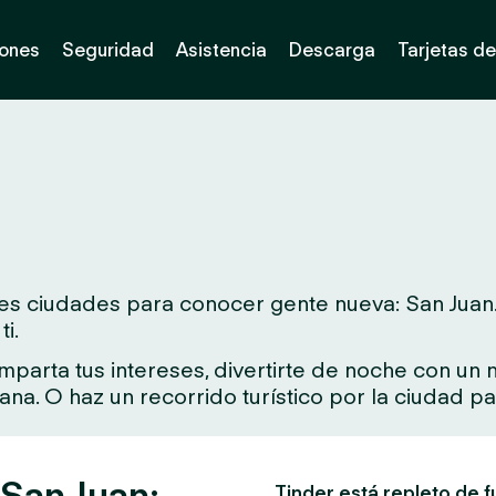
iones
Seguridad
Asistencia
Descarga
Tarjetas de
s ciudades para conocer gente nueva: San Juan. Si
i.
arta tus intereses, divertirte de noche con un nu
rcana. O haz un recorrido turístico por la ciudad 
 San Juan:
Tinder está repleto de f