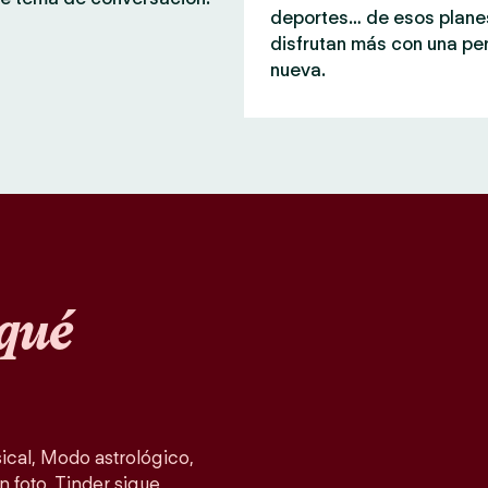
deportes… de esos plane
disfrutan más con una pe
nueva.
qué
cal, Modo astrológico,
n foto, Tinder sigue