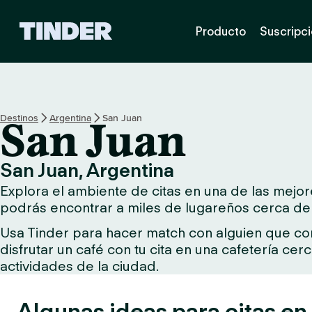
I
Producto
Suscripc
n
i
c
i
o
d
Destinos
Argentina
San Juan
San Juan
e
T
i
San Juan, Argentina
n
Explora el ambiente de citas en una de las mejore
d
e
podrás encontrar a miles de lugareños cerca de t
r
Usa Tinder para hacer match con alguien que comp
disfrutar un café con tu cita en una cafetería ce
actividades de la ciudad.
Algunas ideas para citas en