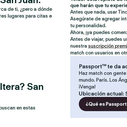
que harán que tu experi
rca de ti, ¿pero a dónde
Antes que nada, usar Tind
es lugares para citas e
Asegúrate de agregar inte
tu personalidad.
Ahora, ¡ya puedes comen
Antes de viajar, puedes u
nuestra
suscripción prem
match con usuarios en ot
Passport™ te da a
Haz match con gente 
mundo. París. Los Áng
ltera? San
¡Venga!
Ubicación actual
:
¿Qué es Passport
 buscan en estas