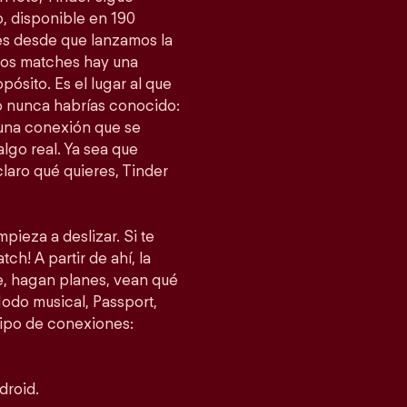
, disponible en 190
es desde que lanzamos la
esos matches hay una
ósito. Es el lugar al que
 nunca habrías conocido:
 una conexión que se
lgo real. Ya sea que
laro qué quieres, Tinder
pieza a deslizar. Si te
ch! A partir de ahí, la
je, hagan planes, vean qué
do musical, Passport,
tipo de conexiones:
droid.