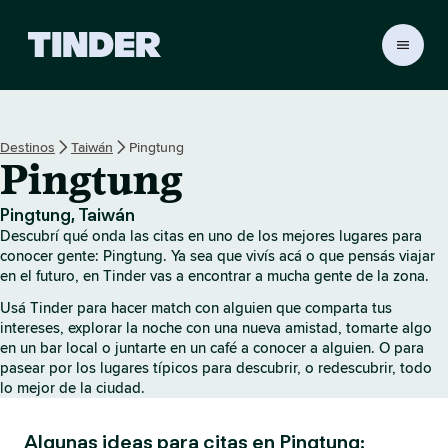
I
n
i
c
i
Destinos
Taiwán
Pingtung
o
Pingtung
d
e
T
Pingtung, Taiwán
i
Descubrí qué onda las citas en uno de los mejores lugares para
n
conocer gente: Pingtung. Ya sea que vivís acá o que pensás viajar
d
en el futuro, en Tinder vas a encontrar a mucha gente de la zona.
e
Usá Tinder para hacer match con alguien que comparta tus
r
intereses, explorar la noche con una nueva amistad, tomarte algo
en un bar local o juntarte en un café a conocer a alguien. O para
pasear por los lugares típicos para descubrir, o redescubrir, todo
lo mejor de la ciudad.
Algunas ideas para citas en Pingtung: