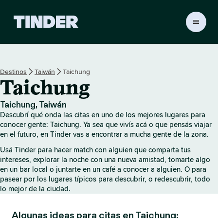
I
n
i
c
i
Destinos
Taiwán
Taichung
o
Taichung
d
e
T
Taichung, Taiwán
i
Descubrí qué onda las citas en uno de los mejores lugares para
n
conocer gente: Taichung. Ya sea que vivís acá o que pensás viajar
d
en el futuro, en Tinder vas a encontrar a mucha gente de la zona.
e
Usá Tinder para hacer match con alguien que comparta tus
r
intereses, explorar la noche con una nueva amistad, tomarte algo
en un bar local o juntarte en un café a conocer a alguien. O para
pasear por los lugares típicos para descubrir, o redescubrir, todo
lo mejor de la ciudad.
Algunas ideas para citas en Taichung: