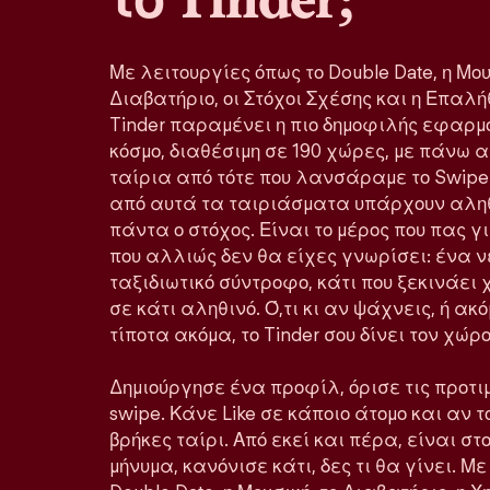
Με λειτουργίες όπως το Double Date, η Μου
Διαβατήριο, οι Στόχοι Σχέσης και η Επα
Tinder παραμένει η πιο δημοφιλής εφαρμ
κόσμο, διαθέσιμη σε 190 χώρες, με πάνω 
ταίρια από τότε που λανσάραμε το Swipe
από αυτά τα ταιριάσματα υπάρχουν αληθ
πάντα ο στόχος. Είναι το μέρος που πας 
που αλλιώς δεν θα είχες γνωρίσει: ένα ν
ταξιδιωτικό σύντροφο, κάτι που ξεκινάε
σε κάτι αληθινό. Ό,τι κι αν ψάχνεις, ή ακ
τίποτα ακόμα, το Tinder σου δίνει τον χώ
Δημιούργησε ένα προφίλ, όρισε τις προτιμ
swipe. Κάνε Like σε κάποιο άτομο και αν τ
βρήκες ταίρι. Από εκεί και πέρα, είναι στο
μήνυμα, κανόνισε κάτι, δες τι θα γίνει. Μ