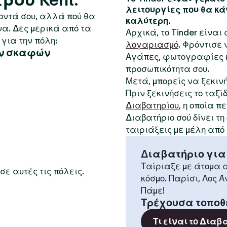
λειτουργίες που θα κά
κοντά σου, αλλά πού θα
καλύτερη.
να. Δες μερικά από τα
Αρχικά, το Tinder είνα
για την πόλη:
λογαριασμό
. Φρόντισε
ών σκαφών
Αγάπες, φωτογραφίες κ
προσωπικότητα σου.
Μετά, μπορείς να ξεκιν
Πριν ξεκινήσεις το ταξί
Διαβατηρίου
, η οποία 
Διαβατήριο σού δίνει τ
ταιριάξεις με μέλη από
Διαβατήριο για
Ταίριαξε με άτομα α
σε αυτές τις πόλεις.
κόσμο. Παρίσι, Λος Ά
Πάμε!
Τρέχουσα τοποθ
Τι είναι το Διαβ