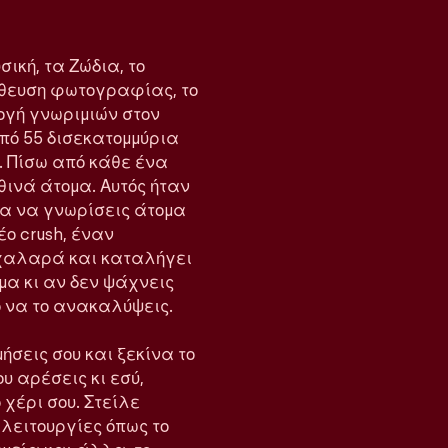
σική, τα Ζώδια, το
λήθευση φωτογραφίας, το
ογή γνωριμιών στον
από 55 δισεκατομμύρια
. Πίσω από κάθε ένα
ινά άτομα. Αυτός ήταν
για να γνωρίσεις άτομα
έο crush, έναν
ι χαλαρά και καταλήγει
όμα κι αν δεν ψάχνεις
ρο να το ανακαλύψεις.
ήσεις σου και ξεκίνα το
ου αρέσεις κι εσύ,
 χέρι σου. Στείλε
ε λειτουργίες όπως το