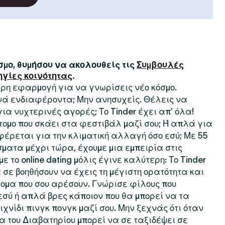
μο, θυμήσου να ακολουθείς τις
Συμβουλές
ηγίες κοινότητας
.
τερη εφαρμογή για να γνωρίσεις νέο κόσμο.
ινά ενδιαφέροντα; Μην ανησυχείς. Θέλεις να
 για νυχτερινές αγορές; Το Tinder έχει απ' όλα!
τομο που σκάει στα φεστιβάλ μαζί σου; Ή απλά για
φέρεται για την κλιματική αλλαγή όσο εσύ; Με 55
ματα μέχρι τώρα, έχουμε μια εμπειρία στις
ε το online dating μόλις έγινε καλύτερη: Το Tinder
 σε βοηθήσουν να έχεις τη μέγιστη ορατότητα και
ομα που σου αρέσουν. Γνώρισε φίλους που
σύ ή απλά βρες κάποιον που θα μπορεί να τα
χνίδι πινγκ πονγκ μαζί σου. Μην ξεχνάς ότι όταν
ία του Διαβατηρίου μπορεί να σε ταξιδέψει σε