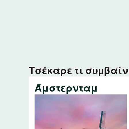
Τσέκαρε τι συμβαίνε
Άμστερνταμ