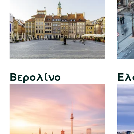
Βερολίνο
Ελ