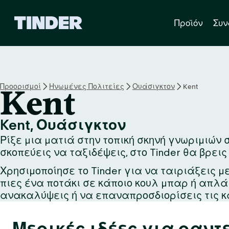
Α
Προϊόν
Συν
ρ
χ
ι
κ
ή
σ
Προορισμοί
Ηνωμένες Πολιτείες
Ουάσιγκτον
Kent
Kent
ε
λ
ί
Kent, Ουάσιγκτον
δ
Ρίξε μια ματιά στην τοπική σκηνή γνωριμιών σ
α
T
σκοπεύεις να ταξιδέψεις, στο Tinder θα βρεις
i
Χρησιμοποίησε το Tinder για να ταιριάξεις μ
n
πιες ένα ποτάκι σε κάποιο κουλ μπαρ ή απλ
d
e
ανακαλύψεις ή να επαναπροσδιορίσεις τις κ
r
Μερικές ιδέες για ραντε