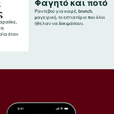
ς
Φαγητό και ποτό
ς
Ραντεβού για καφέ, brunch,
μαγειρική, το εστιατόριο που όλοι
καραόκε,
ήθελαν να δοκιμάσουν.
τα
αία όταν