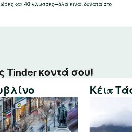
χώρες και 40 γλώσσες—όλα είναι δυνατά στο
 Tinder κοντά σου!
υβλίνο
Κέιπ Τά