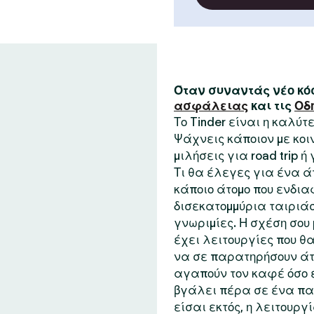
Όταν συναντάς νέο κόσ
ασφάλειας
και τις
Οδ
Το Tinder είναι η καλύ
Ψάχνεις κάποιον με κο
μιλήσεις για road trip ή
Τι θα έλεγες για ένα ά
κάποιο άτομο που ενδια
δισεκατομμύρια ταιριάσ
γνωριμίες. Η σχέση σου μ
έχει λειτουργίες που θα
να σε παρατηρήσουν άτ
αγαπούν τον καφέ όσο ε
βγάλει πέρα σε ένα παι
είσαι εκτός, η λειτουργ