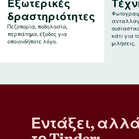
Εξωτερικές
Τέχν
δραστηριότητες
Φωτογραφ
ανταλλαγ
Πεζοπορία, ποδηλασία,
ουσιαστικ
περπάτημα, έξοδος για
κάτι για τ
οποιονδήποτε λόγο.
μιλήσεις.
Εντάξει, αλλ
το Tinder;