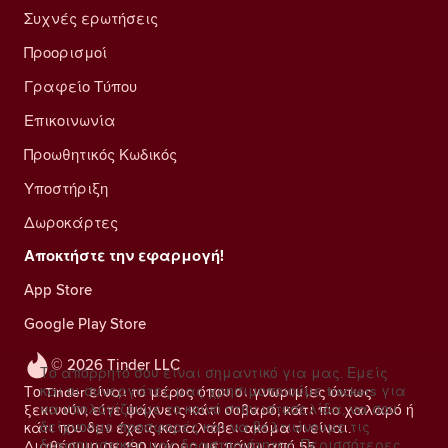
Συχνές ερωτήσεις
Προορισμοί
Γραφείο Τύπου
Επικοινωνία
Προωθητικός Κωδικός
Υποστήριξη
Δωροκάρτες
Αποκτήστε την εφαρμογή!
App Store
Google Play Store
© 2026 Tinder LLC
Το απόρρητό σου είναι σημαντικό για μας. Εμείς
και οι συνεργάτες μας χρησιμοποιούμε trackers για
Το Tinder είναι το μέρος όπου οι γνωριμίες όντως
να υπολογίζουμε το κοινό στην ιστοσελίδα, να σου
ξεκινούν, είτε ψάχνεις κάτι σοβαρό, κάτι πιο χαλαρό ή
δείχνουμε προσφορές και να βελτιώνουμε τις
κάτι που δεν έχεις καταλάβει ακόμα τι είναι.
διαφημιστικές μας δραστηριότητες.
Περισσότερες
Διαθέσιμο σε 190 χώρες με πάνω από 55