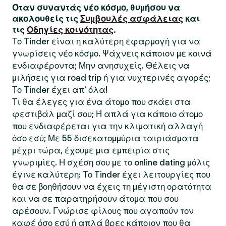
Όταν συναντάς νέο κόσμο, θυμήσου να
ακολουθείς τις
Συμβουλές ασφάλειας
και
τις
Οδηγίες κοινότητας
.
Το Tinder είναι η καλύτερη εφαρμογή για να
γνωρίσεις νέο κόσμο. Ψάχνεις κάποιον με κοινά
ενδιαφέροντα; Μην ανησυχείς. Θέλεις να
μιλήσεις για road trip ή για νυχτερινές αγορές;
Το Tinder έχει απ' όλα!
Τι θα έλεγες για ένα άτομο που σκάει στα
φεστιβάλ μαζί σου; Ή απλά για κάποιο άτομο
που ενδιαφέρεται για την κλιματική αλλαγή
όσο εσύ; Με 55 δισεκατομμύρια ταιριάσματα
μέχρι τώρα, έχουμε μια εμπειρία στις
γνωριμίες. Η σχέση σου με το online dating μόλις
έγινε καλύτερη: Το Tinder έχει λειτουργίες που
θα σε βοηθήσουν να έχεις τη μέγιστη ορατότητα
και να σε παρατηρήσουν άτομα που σου
αρέσουν. Γνώρισε φίλους που αγαπούν τον
καφέ όσο εσύ ή απλά βρες κάποιον που θα