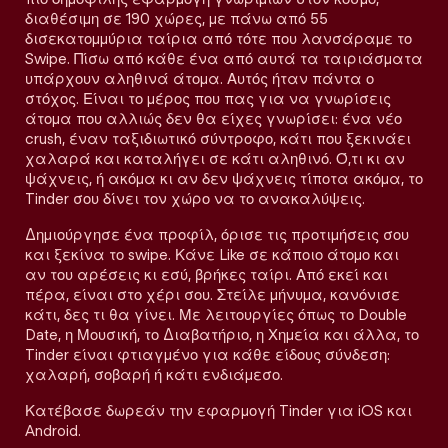
διαθέσιμη σε 190 χώρες, με πάνω από 55
δισεκατομμύρια ταίρια από τότε που λανσάραμε το
Swipe. Πίσω από κάθε ένα από αυτά τα ταιριάσματα
υπάρχουν αληθινά άτομα. Αυτός ήταν πάντα ο
στόχος. Είναι το μέρος που πας για να γνωρίσεις
άτομα που αλλιώς δεν θα είχες γνωρίσει: ένα νέο
crush, έναν ταξιδιωτικό σύντροφο, κάτι που ξεκινάει
χαλαρά και καταλήγει σε κάτι αληθινό. Ό,τι κι αν
ψάχνεις, ή ακόμα κι αν δεν ψάχνεις τίποτα ακόμα, το
Tinder σου δίνει τον χώρο να το ανακαλύψεις.
Δημιούργησε ένα προφίλ, όρισε τις προτιμήσεις σου
και ξεκίνα το swipe. Κάνε Like σε κάποιο άτομο και
αν του αρέσεις κι εσύ, βρήκες ταίρι. Από εκεί και
πέρα, είναι στο χέρι σου. Στείλε μήνυμα, κανόνισε
κάτι, δες τι θα γίνει. Με λειτουργίες όπως το Double
Date, η Μουσική, το Διαβατήριο, η Χημεία και άλλα, το
Tinder είναι φτιαγμένο για κάθε είδους σύνδεση:
χαλαρή, σοβαρή ή κάτι ενδιάμεσο.
Κατέβασε δωρεάν την εφαρμογή Tinder για iOS και
Android.