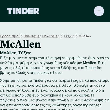
Α
ρ
χ
ι
κ
Προορισμοί
Ηνωμένες Πολιτείες
Τέξας
McAllen
ή
McAllen
σ
ε
λ
McAllen, Τέξας
ί
Ρίξε μια ματιά στην τοπική σκηνή γνωριμιών σε ένα από τα
δ
καλύτερα μέρη για να γνωρίζεις νέο κόσμο: McAllen. Είτε
α
μένεις εδώ, είτε σκοπεύεις να ταξιδέψεις, στο Tinder θα
βρεις πολλούς ντόπιους κοντά σου.
T
i
Χρησιμοποίησε το Tinder για να ταιριάξεις με κάποιο άτομο
n
που έχει κοινά ενδιαφέροντα με σένα, άρπαξε τη νύχτα
d
με νέους φίλους, πιες ένα ποτάκι σε κάποιο κουλ μπαρ ή
e
απλά απόλαυσε ένα ραντεβού σε κοντινό καφέ. Ή
r
πήγαινε απλά μια βόλτα στην πόλη για να ανακαλύψεις ή
να επαναπροσδιορίσεις τις καλύτερες δραστηριότητες
στην πόλη μέσα από την εφαρμογή μας.