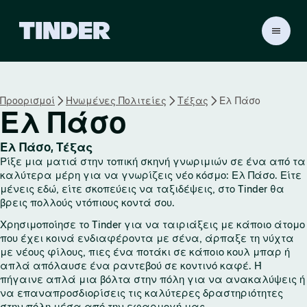
Α
ρ
χ
ι
κ
Προορισμοί
Ηνωμένες Πολιτείες
Τέξας
Ελ Πάσο
ή
Ελ Πάσο
σ
ε
λ
Ελ Πάσο, Τέξας
ί
Ρίξε μια ματιά στην τοπική σκηνή γνωριμιών σε ένα από τα
δ
καλύτερα μέρη για να γνωρίζεις νέο κόσμο: Ελ Πάσο. Είτε
α
μένεις εδώ, είτε σκοπεύεις να ταξιδέψεις, στο Tinder θα
βρεις πολλούς ντόπιους κοντά σου.
T
i
Χρησιμοποίησε το Tinder για να ταιριάξεις με κάποιο άτομο
n
που έχει κοινά ενδιαφέροντα με σένα, άρπαξε τη νύχτα
d
με νέους φίλους, πιες ένα ποτάκι σε κάποιο κουλ μπαρ ή
e
απλά απόλαυσε ένα ραντεβού σε κοντινό καφέ. Ή
r
πήγαινε απλά μια βόλτα στην πόλη για να ανακαλύψεις ή
να επαναπροσδιορίσεις τις καλύτερες δραστηριότητες
στην πόλη μέσα από την εφαρμογή μας.