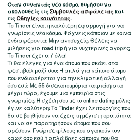
Όταν συναντάς νέο κόσμο, θυμήσου να
ακολουθείς τις
Συμβουλές ασφάλειας
και
τις
Οδηγίες κοινότητας
.
Το Tinder είναι η καλύτερη εφαρμογή για να
γνωρίσεις νέο κόσμο. Ψάχνεις κάποιον με κοινά
ενδιαφέροντα; Μην ανησυχείς. Θέλεις να
μιλήσεις για road trip ή για νυχτερινές αγορές;
Το Tinder έχει απ' όλα!
Τι θα έλεγες για ένα άτομο που σκάει στα
φεστιβάλ μαζί σου; Ή απλά για κάποιο άτομο
που ενδιαφέρεται για την κλιματική αλλαγή
όσο εσύ; Με 55 δισεκατομμύρια ταιριάσματα
μέχρι τώρα, έχουμε μια εμπειρία στις
γνωριμίες. Η σχέση σου με το online dating μόλις
έγινε καλύτερη: Το Tinder έχει λειτουργίες που
θα σε βοηθήσουν να έχεις τη μέγιστη ορατότητα
και να σε παρατηρήσουν άτομα που σου
αρέσουν. Γνώρισε φίλους που αγαπούν τον
καφέ όσο εσύ ή απλά βρες κάποιον που θα