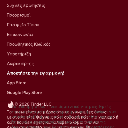
Συχνές ερωτήσεις
Προορισμοί
Γραφείο Τύπου
Επικοινωνία
Προωθητικός Κωδικός
Υποστήριξη
Δωροκάρτες
Αποκτήστε την εφαρμογή!
App Store
Google Play Store
© 2026 Tinder LLC
Το απόρρητό σου είναι σημαντικό για μας. Εμείς
και οι συνεργάτες μας χρησιμοποιούμε trackers για
Το Tinder είναι το μέρος όπου οι γνωριμίες όντως
να υπολογίζουμε το κοινό στην ιστοσελίδα, να σου
ξεκινούν, είτε ψάχνεις κάτι σοβαρό, κάτι πιο χαλαρό ή
δείχνουμε προσφορές και να βελτιώνουμε τις
κάτι που δεν έχεις καταλάβει ακόμα τι είναι.
διαφημιστικές μας δραστηριότητες.
Περισσότερες
Διαθέσιμο σε 190 χώρες με πάνω από 55