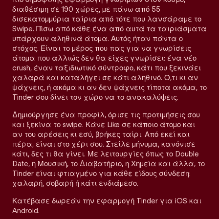
διαθέσιμη σε 190 χώρες, με πάνω από 55
δισεκατομμύρια ταίρια από τότε που λανσάραμε το
Swipe. Πίσω από κάθε ένα από αυτά τα ταιριάσματα
υπάρχουν αληθινά άτομα. Αυτός ήταν πάντα ο
στόχος. Είναι το μέρος που πας για να γνωρίσεις
άτομα που αλλιώς δεν θα είχες γνωρίσει: ένα νέο
crush, έναν ταξιδιωτικό σύντροφο, κάτι που ξεκινάει
χαλαρά και καταλήγει σε κάτι αληθινό. Ό,τι κι αν
ψάχνεις, ή ακόμα κι αν δεν ψάχνεις τίποτα ακόμα, το
Tinder σου δίνει τον χώρο να το ανακαλύψεις.
Δημιούργησε ένα προφίλ, όρισε τις προτιμήσεις σου
και ξεκίνα το swipe. Κάνε Like σε κάποιο άτομο και
αν του αρέσεις κι εσύ, βρήκες ταίρι. Από εκεί και
πέρα, είναι στο χέρι σου. Στείλε μήνυμα, κανόνισε
κάτι, δες τι θα γίνει. Με λειτουργίες όπως το Double
Date, η Μουσική, το Διαβατήριο, η Χημεία και άλλα, το
Tinder είναι φτιαγμένο για κάθε είδους σύνδεση:
χαλαρή, σοβαρή ή κάτι ενδιάμεσο.
Κατέβασε δωρεάν την εφαρμογή Tinder για iOS και
Android.