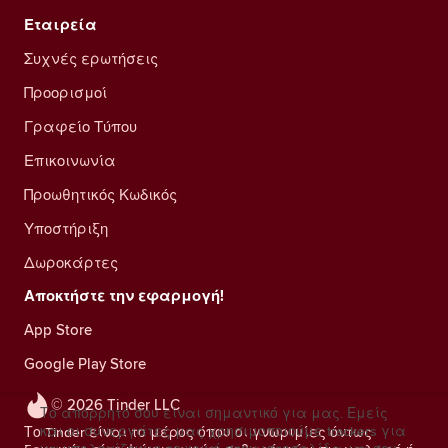
Εταιρεία
Συχνές ερωτήσεις
Προορισμοί
Γραφείο Τύπου
Επικοινωνία
Προωθητικός Κωδικός
Υποστήριξη
Δωροκάρτες
Αποκτήστε την εφαρμογή!
App Store
Google Play Store
© 2026 Tinder LLC
Το απόρρητό σου είναι σημαντικό για μας. Εμείς
και οι συνεργάτες μας χρησιμοποιούμε trackers για
Το Tinder είναι το μέρος όπου οι γνωριμίες όντως