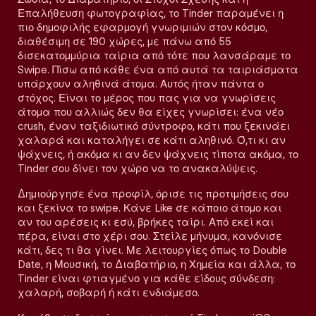
Επαλήθευση φωτογραφίας, το Tinder παραμένει η
πιο δημοφιλής εφαρμογή γνωριμιών στον κόσμο,
διαθέσιμη σε 190 χώρες, με πάνω από 55
δισεκατομμύρια ταίρια από τότε που λανσάραμε το
Swipe. Πίσω από κάθε ένα από αυτά τα ταιριάσματα
υπάρχουν αληθινά άτομα. Αυτός ήταν πάντα ο
στόχος. Είναι το μέρος που πας για να γνωρίσεις
άτομα που αλλιώς δεν θα είχες γνωρίσει: ένα νέο
crush, έναν ταξιδιωτικό σύντροφο, κάτι που ξεκινάει
χαλαρά και καταλήγει σε κάτι αληθινό. Ό,τι κι αν
ψάχνεις, ή ακόμα κι αν δεν ψάχνεις τίποτα ακόμα, το
Tinder σου δίνει τον χώρο να το ανακαλύψεις.
Δημιούργησε ένα προφίλ, όρισε τις προτιμήσεις σου
και ξεκίνα το swipe. Κάνε Like σε κάποιο άτομο και
αν του αρέσεις κι εσύ, βρήκες ταίρι. Από εκεί και
πέρα, είναι στο χέρι σου. Στείλε μήνυμα, κανόνισε
κάτι, δες τι θα γίνει. Με λειτουργίες όπως το Double
Date, η Μουσική, το Διαβατήριο, η Χημεία και άλλα, το
Tinder είναι φτιαγμένο για κάθε είδους σύνδεση:
χαλαρή, σοβαρή ή κάτι ενδιάμεσο.