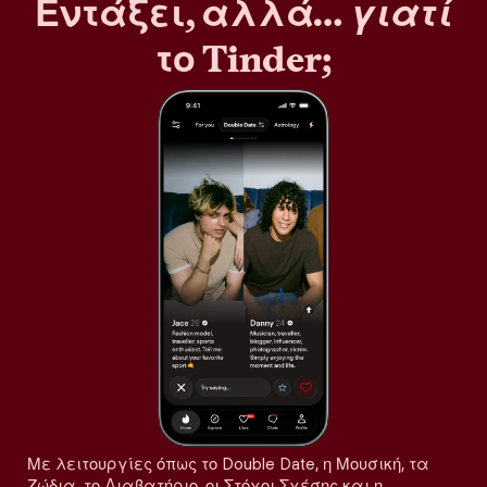
Εντάξει, αλλά…
γιατί
το Tinder;
Με λειτουργίες όπως το Double Date, η Μουσική, τα
Ζώδια, το Διαβατήριο, οι Στόχοι Σχέσης και η