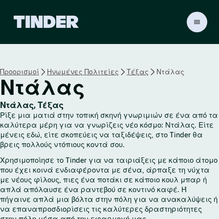
Α
ρ
χ
ι
κ
Προορισμοί
Ηνωμένες Πολιτείες
Τέξας
Ντάλας
ή
Ντάλας
σ
ε
λ
Ντάλας, Τέξας
ί
Ρίξε μια ματιά στην τοπική σκηνή γνωριμιών σε ένα από τα
δ
καλύτερα μέρη για να γνωρίζεις νέο κόσμο: Ντάλας. Είτε
α
μένεις εδώ, είτε σκοπεύεις να ταξιδέψεις, στο Tinder θα
βρεις πολλούς ντόπιους κοντά σου.
T
i
Χρησιμοποίησε το Tinder για να ταιριάξεις με κάποιο άτομο
n
που έχει κοινά ενδιαφέροντα με σένα, άρπαξε τη νύχτα
d
με νέους φίλους, πιες ένα ποτάκι σε κάποιο κουλ μπαρ ή
e
απλά απόλαυσε ένα ραντεβού σε κοντινό καφέ. Ή
r
πήγαινε απλά μια βόλτα στην πόλη για να ανακαλύψεις ή
να επαναπροσδιορίσεις τις καλύτερες δραστηριότητες
στην πόλη μέσα από την εφαρμογή μας.