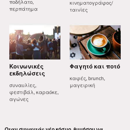
ποδήλατο,
κινηματογράφος/
περπάτημα
ταινίες
Κοινωνικές
Φαγητό και ποτό
εκδηλώσεις
καφές, brunch,
συναυλίες,
μαγειρική
φεστιβάλ, καραόκε,
αγώνες
Όταν συναντάς νέο κόσμο, θυμήσου να