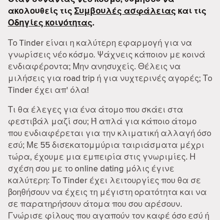
ακολουθείς τις
Συμβουλές ασφάλειας
και τις
Οδηγίες κοινότητας
.
Το Tinder είναι η καλύτερη εφαρμογή για να
γνωρίσεις νέο κόσμο. Ψάχνεις κάποιον με κοινά
ενδιαφέροντα; Μην ανησυχείς. Θέλεις να
μιλήσεις για road trip ή για νυχτερινές αγορές; Το
Tinder έχει απ' όλα!
Τι θα έλεγες για ένα άτομο που σκάει στα
φεστιβάλ μαζί σου; Ή απλά για κάποιο άτομο
που ενδιαφέρεται για την κλιματική αλλαγή όσο
εσύ; Με 55 δισεκατομμύρια ταιριάσματα μέχρι
τώρα, έχουμε μια εμπειρία στις γνωριμίες. Η
σχέση σου με το online dating μόλις έγινε
καλύτερη: Το Tinder έχει λειτουργίες που θα σε
βοηθήσουν να έχεις τη μέγιστη ορατότητα και να
σε παρατηρήσουν άτομα που σου αρέσουν.
Γνώρισε φίλους που αγαπούν τον καφέ όσο εσύ ή