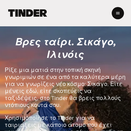
Α
ρ
χ
ι
κ
Βρες ταίρι. Σικάγο,
ή
σ
Ιλινόις
ε
λ
ί
Ρίξε μια ματιά στην τοπική σκηνή
δ
γνωριμιών σε ένα από τα καλύτερα μέρη
α
για να γνωρίζεις νέο κόσμο: Σικάγο. Είτε
T
μένεις εδώ, είτε σκοπεύεις να
i
ταξιδέψεις, στο Tinder θα βρεις πολλούς
n
d
ντόπιους κοντά σου.
e
r
Χρησιμοποίησε το Tinder για να
ταιριάξεις με κάποιο άτομο που έχει