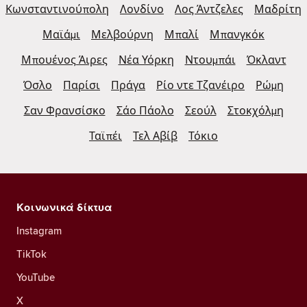
Κωνσταντινούπολη
Λονδίνο
Λος Άντζελες
Μαδρίτη
Μαϊάμι
Μελβούρνη
Μπαλί
Μπανγκόκ
Μπουένος Άιρες
Νέα Υόρκη
Ντουμπάι
Όκλαντ
Όσλο
Παρίσι
Πράγα
Ρίο ντε Τζανέιρο
Ρώμη
Σαν Φρανσίσκο
Σάο Πάολο
Σεούλ
Στοκχόλμη
Ταϊπέι
Τελ Αβίβ
Τόκιο
Κοινωνικά δίκτυα
Instagram
TikTok
YouTube
X