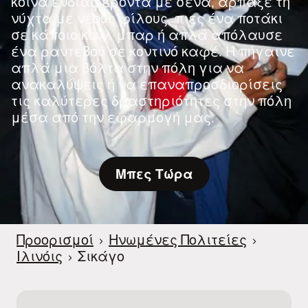
κοινά ενδιαφέροντα με σένα, άρπαξε τη
νύχτα με νέους φίλους, πιες ένα ποτάκι
σε κάποιο κουλ μπαρ ή απλά απόλαυσε
ένα ραντεβού σε κοντινό καφέ. Ή πήγαινε
απλά μια βόλτα στην πόλη για να
ανακαλύψεις ή να επαναπροσδιορίσεις
τις καλύτερες δραστηριότητες στην πόλη
μέσα από την εφαρμογή μας.
Μπες Τώρα
Προορισμοί
›
Ηνωμένες Πολιτείες
›
Ιλινόις
›
Σικάγο