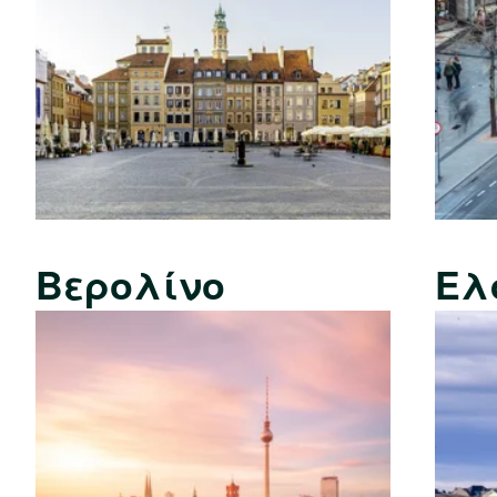
Βερολίνο
Ελ