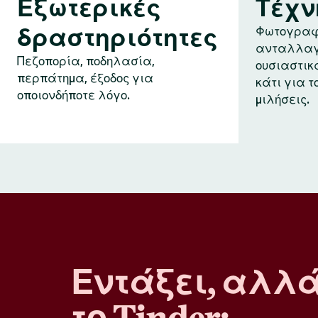
Εξωτερικές
Τέχν
δραστηριότητες
Φωτογραφ
ανταλλαγ
Πεζοπορία, ποδηλασία,
ουσιαστικ
περπάτημα, έξοδος για
κάτι για τ
οποιονδήποτε λόγο.
μιλήσεις.
Εντάξει, αλλ
το Tinder;