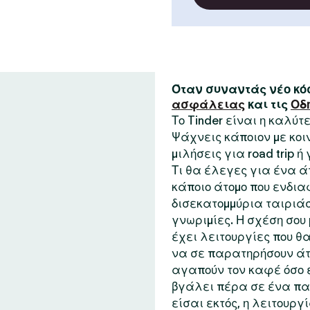
Όταν συναντάς νέο κόσ
ασφάλειας
και τις
Οδ
Το Tinder είναι η καλύ
Ψάχνεις κάποιον με κο
μιλήσεις για road trip ή
Τι θα έλεγες για ένα ά
κάποιο άτομο που ενδια
δισεκατομμύρια ταιριάσ
γνωριμίες. Η σχέση σου μ
έχει λειτουργίες που θα
να σε παρατηρήσουν άτ
αγαπούν τον καφέ όσο ε
βγάλει πέρα σε ένα παι
είσαι εκτός, η λειτουργ