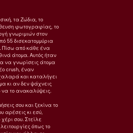
σική, τα Ζώδια, το
λήθευση φωτογραφίας, το
ογή γνωριμιών στον
από 55 δισεκατομμύρια
. Πίσω από κάθε ένα
ινά άτομα. Αυτός ήταν
για να γνωρίσεις άτομα
έο crush, έναν
ι χαλαρά και καταλήγει
όμα κι αν δεν ψάχνεις
ρο να το ανακαλύψεις.
ήσεις σου και ξεκίνα το
ου αρέσεις κι εσύ,
 χέρι σου. Στείλε
ε λειτουργίες όπως το