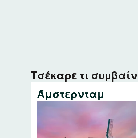
Τσέκαρε τι συμβαίνε
Άμστερνταμ