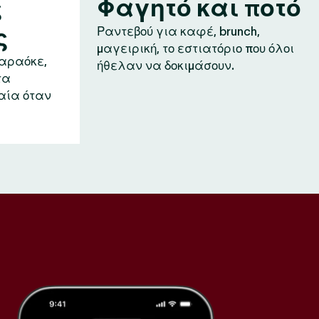
ς
Φαγητό και ποτό
ς
Ραντεβού για καφέ, brunch,
μαγειρική, το εστιατόριο που όλοι
καραόκε,
ήθελαν να δοκιμάσουν.
τα
αία όταν