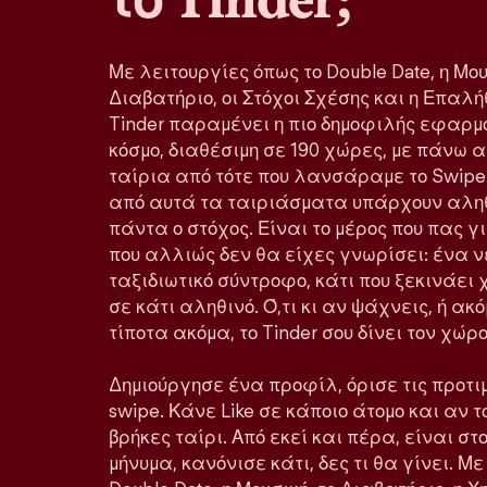
Με λειτουργίες όπως το Double Date, η Μου
Διαβατήριο, οι Στόχοι Σχέσης και η Επα
Tinder παραμένει η πιο δημοφιλής εφαρμ
κόσμο, διαθέσιμη σε 190 χώρες, με πάνω 
ταίρια από τότε που λανσάραμε το Swipe
από αυτά τα ταιριάσματα υπάρχουν αληθ
πάντα ο στόχος. Είναι το μέρος που πας 
που αλλιώς δεν θα είχες γνωρίσει: ένα ν
ταξιδιωτικό σύντροφο, κάτι που ξεκινάε
σε κάτι αληθινό. Ό,τι κι αν ψάχνεις, ή ακ
τίποτα ακόμα, το Tinder σου δίνει τον χώ
Δημιούργησε ένα προφίλ, όρισε τις προτιμ
swipe. Κάνε Like σε κάποιο άτομο και αν τ
βρήκες ταίρι. Από εκεί και πέρα, είναι στο
μήνυμα, κανόνισε κάτι, δες τι θα γίνει. Μ