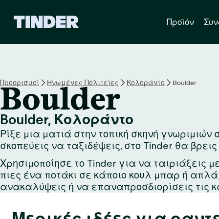
Α
Προϊόν
Συν
ρ
χ
ι
κ
ή
σ
Προορισμοί
Ηνωμένες Πολιτείες
Κολοράντο
Boulder
Boulder
ε
λ
ί
Boulder, Κολοράντο
δ
Ρίξε μια ματιά στην τοπική σκηνή γνωριμιών σ
α
T
σκοπεύεις να ταξιδέψεις, στο Tinder θα βρεις
i
Χρησιμοποίησε το Tinder για να ταιριάξεις μ
n
πιες ένα ποτάκι σε κάποιο κουλ μπαρ ή απλ
d
e
ανακαλύψεις ή να επαναπροσδιορίσεις τις κ
r
Μερικές ιδέες για ραντ