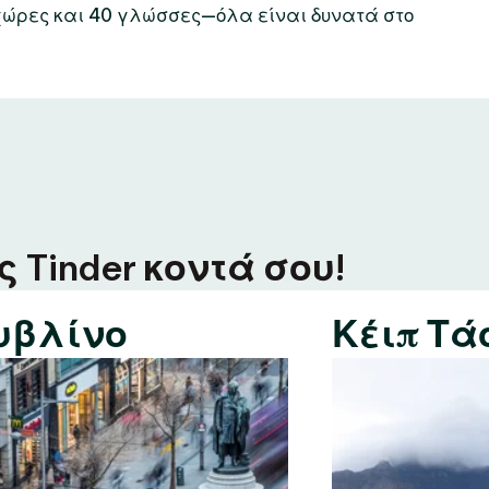
χώρες και 40 γλώσσες—όλα είναι δυνατά στο
 Tinder κοντά σου!
υβλίνο
Κέιπ Τά