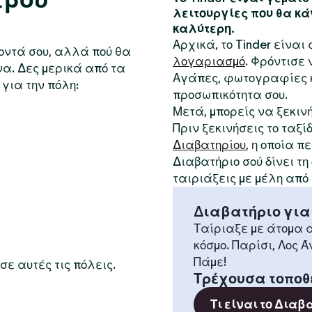
λειτουργίες που θα κά
καλύτερη.
Αρχικά, το Tinder είνα
κοντά σου, αλλά πού θα
λογαριασμό
. Φρόντισε
να. Δες μερικά από τα
Αγάπες, φωτογραφίες κ
για την πόλη:
προσωπικότητα σου.
Μετά, μπορείς να ξεκιν
Πριν ξεκινήσεις το ταξί
Διαβατηρίου
, η οποία 
Διαβατήριο σού δίνει τ
ταιριάξεις με μέλη από
Διαβατήριο για
Ταίριαξε με άτομα α
κόσμο. Παρίσι, Λος Ά
Πάμε!
σε αυτές τις πόλεις.
Τρέχουσα τοποθ
Τι είναι το Διαβ