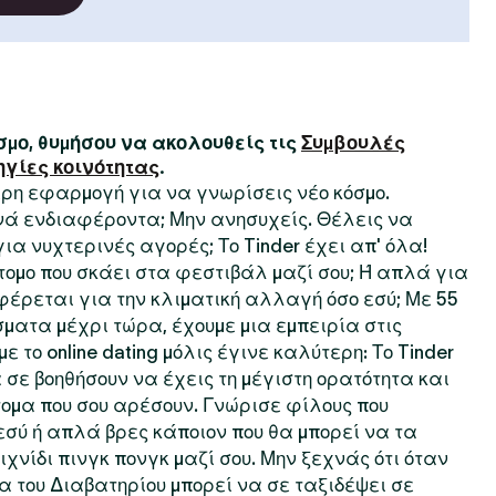
μο, θυμήσου να ακολουθείς τις
Συμβουλές
ηγίες κοινότητας
.
τερη εφαρμογή για να γνωρίσεις νέο κόσμο.
ινά ενδιαφέροντα; Μην ανησυχείς. Θέλεις να
 για νυχτερινές αγορές; Το Tinder έχει απ' όλα!
τομο που σκάει στα φεστιβάλ μαζί σου; Ή απλά για
φέρεται για την κλιματική αλλαγή όσο εσύ; Με 55
ματα μέχρι τώρα, έχουμε μια εμπειρία στις
ε το online dating μόλις έγινε καλύτερη: Το Tinder
 σε βοηθήσουν να έχεις τη μέγιστη ορατότητα και
ομα που σου αρέσουν. Γνώρισε φίλους που
σύ ή απλά βρες κάποιον που θα μπορεί να τα
χνίδι πινγκ πονγκ μαζί σου. Μην ξεχνάς ότι όταν
ία του Διαβατηρίου μπορεί να σε ταξιδέψει σε