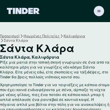
Α
ρ
χ
ι
κ
Προορισμοί
Ηνωμένες Πολιτείες
Καλιφόρνια
ή
Σάντα Κλάρα
σ
Σάντα Κλάρα
ε
λ
ί
Σάντα Κλάρα, Καλιφόρνια
Ρίξε μια ματιά στην τοπική σκηνή γνωριμιών σε ένα από τα
δ
καλύτερα μέρη για να γνωρίζεις νέο κόσμο: Σάντα
α
Κλάρα. Είτε μένεις εδώ, είτε σκοπεύεις να ταξιδέψεις, στο
T
Tinder θα βρεις πολλούς ντόπιους κοντά σου.
i
n
Χρησιμοποίησε το Tinder για να ταιριάξεις με κάποιο άτομο
d
που έχει κοινά ενδιαφέροντα με σένα, άρπαξε τη νύχτα
e
με νέους φίλους, πιες ένα ποτάκι σε κάποιο κουλ μπαρ ή
r
απλά απόλαυσε ένα ραντεβού σε κοντινό καφέ. Ή
πήγαινε απλά μια βόλτα στην πόλη για να ανακαλύψεις ή
να επαναπροσδιορίσεις τις καλύτερες δραστηριότητες