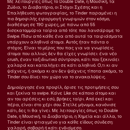
Με λειτουργίες όπως το Double Date, η Μουσική, τα
Ζώδια, το Διαβατήριο, οι Στόχοι Σχέσης και η
Επαλήθευση φωτογραφίας, το Tinder παραμένει η
πιο δημοφιλής εφαρμογή γνωριμιών στον κόσμο,
διαθέσιμη σε 190 χώρες, με πάνω από 55
δισεκατομμύρια ταίρια από τότε που λανσάραμε το
Swipe. Πίσω από κάθε ένα από αυτά τα ταιριάσματα
υπάρχουν αληθινά άτομα. Αυτός ήταν πάντα ο
στόχος. Είναι το μέρος που πας για να γνωρίσεις
άτομα που αλλιώς δεν θα είχες γνωρίσει: ένα νέο
crush, έναν ταξιδιωτικό σύντροφο, κάτι που ξεκινάει
χαλαρά και καταλήγει σε κάτι αληθινό. Ό,τι κι αν
ψάχνεις, ή ακόμα κι αν δεν ψάχνεις τίποτα ακόμα, το
Tinder σου δίνει τον χώρο να το ανακαλύψεις.
Δημιούργησε ένα προφίλ, όρισε τις προτιμήσεις σου
και ξεκίνα το swipe. Κάνε Like σε κάποιο άτομο και
αν του αρέσεις κι εσύ, βρήκες ταίρι. Από εκεί και
πέρα, είναι στο χέρι σου. Στείλε μήνυμα, κανόνισε
κάτι, δες τι θα γίνει. Με λειτουργίες όπως το Double
Date, η Μουσική, το Διαβατήριο, η Χημεία και άλλα, το
Tinder είναι φτιαγμένο για κάθε είδους σύνδεση:
χαλαρή, σοβαρή ή κάτι ενδιάμεσο.