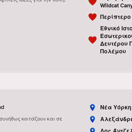
Wildcat Can
Περίπτερο
Εθνικό Ιστ
Εσωτερικο
Δευτέρου 
Πολέμου
nd
Νέα Υόρκη
Αλεξάνδρ
 συνήθως κοιτάζουν και σε
Λος Άντζε