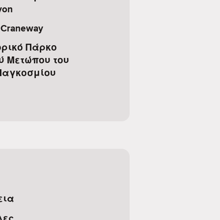
yon
 Craneway
ορικό Πάρκο
ύ Μετώπου του
Παγκοσμίου
εια
λες