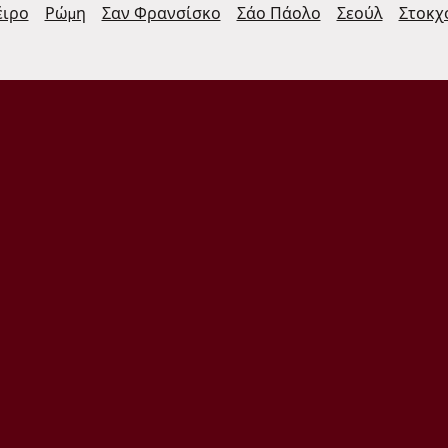
έιρο
Ρώμη
Σαν Φρανσίσκο
Σάο Πάολο
Σεούλ
Στοκχ