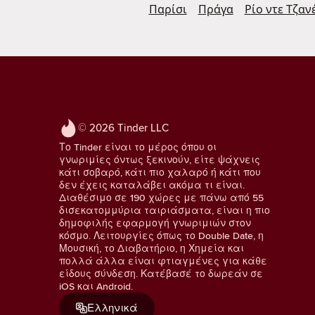
Παρίσι
Πράγα
Ρίο ντε Τζαν
© 2026 Tinder LLC
Το Tinder είναι το μέρος όπου οι
γνωριμίες όντως ξεκινούν, είτε ψάχνεις
κάτι σοβαρό, κάτι πιο χαλαρό ή κάτι που
δεν έχεις καταλάβει ακόμα τι είναι.
Διαθέσιμο σε 190 χώρες με πάνω από 55
δισεκατομμύρια ταιριάσματα, είναι η πιο
δημοφιλής εφαρμογή γνωριμιών στον
κόσμο. Λειτουργίες όπως το Double Date, η
Μουσική, το Διαβατήριο, η Χημεία και
πολλά άλλα είναι φτιαγμένες για κάθε
είδους σύνδεση. Κατέβασέ το δωρεάν σε
iOS και Android.
Ελληνικά