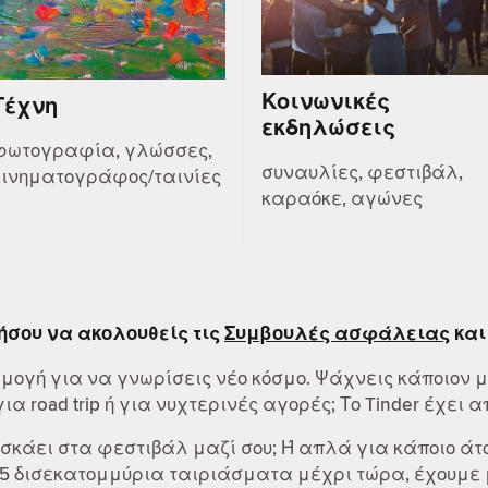
Κοινωνικές
Τέχνη
εκδηλώσεις
φωτογραφία, γλώσσες,
συναυλίες, φεστιβάλ,
κινηματογράφος/ταινίες
καραόκε, αγώνες
ήσου να ακολουθείς τις
Συμβουλές ασφάλειας
και
ρμογή για να γνωρίσεις νέο κόσμο. Ψάχνεις κάποιον 
α road trip ή για νυχτερινές αγορές; Το Tinder έχει α
 σκάει στα φεστιβάλ μαζί σου; Ή απλά για κάποιο άτ
55 δισεκατομμύρια ταιριάσματα μέχρι τώρα, έχουμε μ