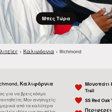
Μπες Τώρα
λιτείες
›
Καλιφόρνια
›
Richmond
Richmond, Καλιφόρνια
Μονοπάτι 
Trail
ος για να βρεις κόσμο
αντηθείτε; Μην ανησυχείς:
SS Red Oak 
 μερικά από τα καλύτερα
Περιφερει
φιλείς ιδέες για την πόλη: