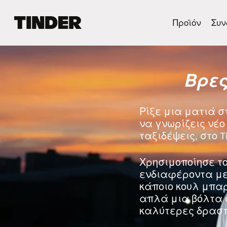
Α
Προϊόν
Συν
ρ
χ
ι
κ
Βρες
ή
σ
ε
λ
Ρίξε μια ματιά σ
ί
να γνωρίζεις νέο 
δ
ταξιδέψεις, στο T
α
T
i
Χρησιμοποίησε το
n
ενδιαφέροντα με 
d
κάποιο κουλ μπα
e
απλά μια βόλτα 
r
καλύτερες δραστ