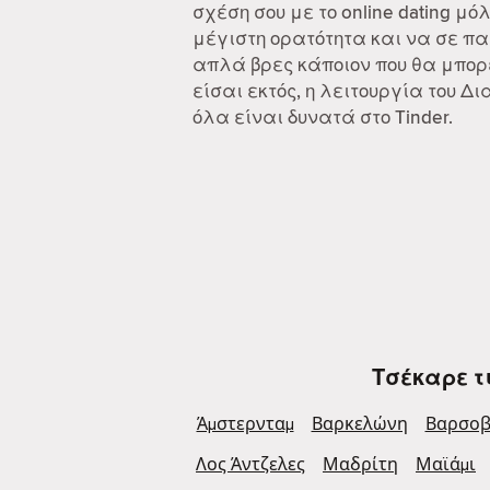
σχέση σου με το online dating μό
μέγιστη ορατότητα και να σε π
απλά βρες κάποιον που θα μπορε
είσαι εκτός, η λειτουργία του 
όλα είναι δυνατά στο Tinder.
Τσέκαρε τ
Άμστερνταμ
Βαρκελώνη
Βαρσοβ
Λος Άντζελες
Μαδρίτη
Μαϊάμι