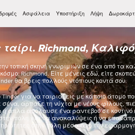
δρομές
Ασφάλεια
Υποστήριξη
Λήψη
Δωροκάρτ
 ταίρι. Richmond, Καλιφ
την τοπική σκηνή γνωριμιών σε ένα από τα κ
κόσμο: Richmond. Είτε μένεις εδώ, είτε σκοπε
inder θα βρεις πολλούς ντόπιους κοντά σου.
 Tinder για να ταιριάξεις με κάποιο άτομο πο
σένα, άρπαξε τη νύχτα με νέους φίλους, πιε
ρ ή απλά απόλαυσε ένα ραντεβού σε κοντινό 
στην πόλη για να ανακαλύψεις ή να επαναπρο
ηριότητες στην πόλη μέσα από την εφαρμογή