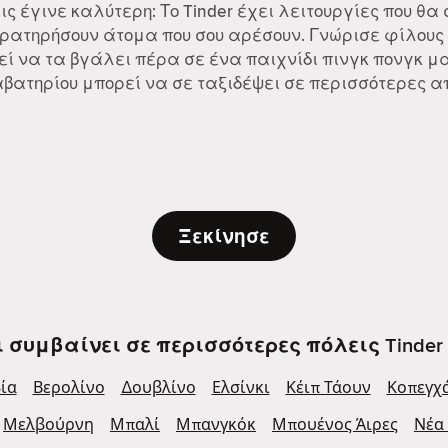
λις έγινε καλύτερη: Το Tinder έχει λειτουργίες που θα
αρατηρήσουν άτομα που σου αρέσουν. Γνώρισε φίλους 
ί να τα βγάλει πέρα σε ένα παιχνίδι πινγκ πονγκ μαζ
Διαβατηρίου μπορεί να σε ταξιδέψει σε περισσότερες 
Ξεκίνησε
ι συμβαίνει σε περισσότερες πόλεις Tinder 
ία
Βερολίνο
Δουβλίνο
Ελσίνκι
Κέιπ Τάουν
Κοπεγχ
Μελβούρνη
Μπαλί
Μπανγκόκ
Μπουένος Άιρες
Νέα