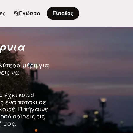
ες
Γλώσσα
Είσοδος
όρνια
αλύτερα μέρη για
ύεις να
υ έχει κοινά
ς ένα ποτάκι σε
καφέ. Ή πήγαινε
σδιορίσεις τις
 μας.