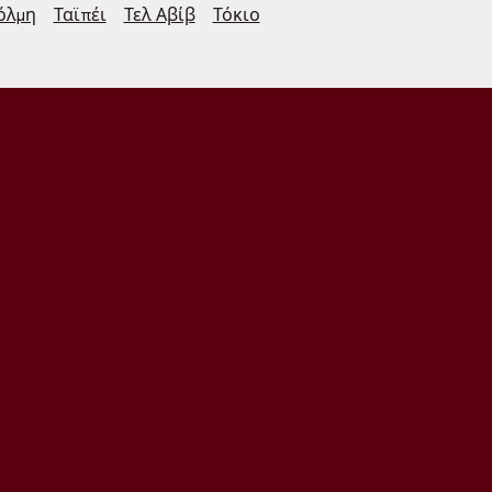
όλμη
Ταϊπέι
Τελ Αβίβ
Τόκιο