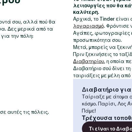
λειτουργίες που θα κά
καλύτερη.
Αρχικά, το Tinder είνα
κοντά σου, αλλά πού θα
λογαριασμό
. Φρόντισε
να. Δες μερικά από τα
Αγάπες, φωτογραφίες κ
για την πόλη:
προσωπικότητα σου.
Μετά, μπορείς να ξεκιν
Πριν ξεκινήσεις το ταξί
Διαβατηρίου
, η οποία 
Διαβατήριο σού δίνει τ
ταιριάξεις με μέλη από
Διαβατήριο για
Ταίριαξε με άτομα α
κόσμο. Παρίσι, Λος Ά
Πάμε!
σε αυτές τις πόλεις.
Τρέχουσα τοποθ
Τι είναι το Διαβ