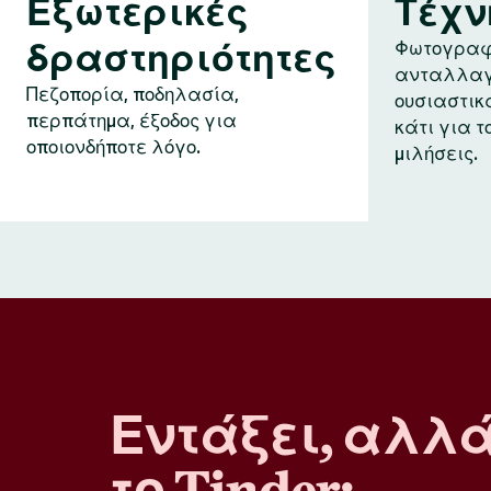
Εξωτερικές
Τέχν
δραστηριότητες
Φωτογραφ
ανταλλαγ
Πεζοπορία, ποδηλασία,
ουσιαστικ
περπάτημα, έξοδος για
κάτι για τ
οποιονδήποτε λόγο.
μιλήσεις.
Εντάξει, αλλ
το Tinder;