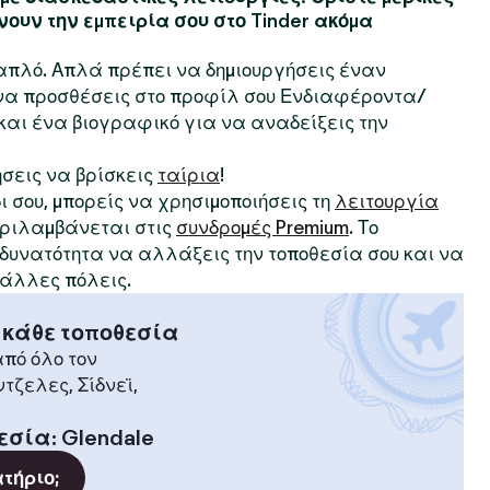
νουν την εμπειρία σου στο Tinder ακόμα
ι απλό. Απλά πρέπει να δημιουργήσεις έναν
 να προσθέσεις στο προφίλ σου Ενδιαφέροντα/
αι ένα βιογραφικό για να αναδείξεις την
ήσεις να βρίσκεις
ταίρια
!
δι σου, μπορείς να χρησιμοποιήσεις τη
λειτουργία
περιλαμβάνεται στις
συνδρομές Premium
. Το
η δυνατότητα να αλλάξεις την τοποθεσία σου και να
 άλλες πόλεις.
 κάθε τοποθεσία
πό όλο τον
ντζελες, Σίδνεϊ,
εσία
:
Glendale
ατήριο;