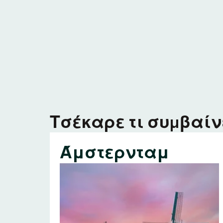
Τσέκαρε τι συμβαίνε
Άμστερνταμ