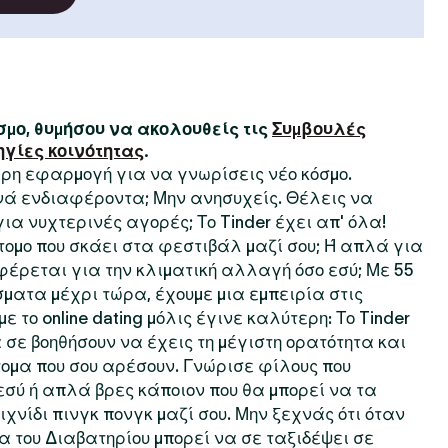
μο, θυμήσου να ακολουθείς τις
Συμβουλές
ηγίες κοινότητας
.
τερη εφαρμογή για να γνωρίσεις νέο κόσμο.
ινά ενδιαφέροντα; Μην ανησυχείς. Θέλεις να
 για νυχτερινές αγορές; Το Tinder έχει απ' όλα!
τομο που σκάει στα φεστιβάλ μαζί σου; Ή απλά για
φέρεται για την κλιματική αλλαγή όσο εσύ; Με 55
ματα μέχρι τώρα, έχουμε μια εμπειρία στις
ε το online dating μόλις έγινε καλύτερη: Το Tinder
 σε βοηθήσουν να έχεις τη μέγιστη ορατότητα και
ομα που σου αρέσουν. Γνώρισε φίλους που
σύ ή απλά βρες κάποιον που θα μπορεί να τα
χνίδι πινγκ πονγκ μαζί σου. Μην ξεχνάς ότι όταν
ία του Διαβατηρίου μπορεί να σε ταξιδέψει σε