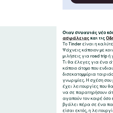
Όταν συναντάς νέο κόσ
ασφάλειας
και τις
Οδ
Το Tinder είναι η καλύ
Ψάχνεις κάποιον με κο
μιλήσεις για road trip ή
Τι θα έλεγες για ένα ά
κάποιο άτομο που ενδια
δισεκατομμύρια ταιριάσ
γνωριμίες. Η σχέση σου μ
έχει λειτουργίες που θα
να σε παρατηρήσουν άτ
αγαπούν τον καφέ όσο ε
βγάλει πέρα σε ένα παι
είσαι εκτός, η λειτουργ