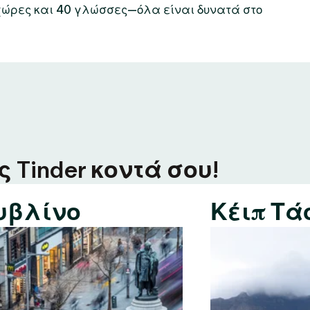
χώρες και 40 γλώσσες—όλα είναι δυνατά στο
 Tinder κοντά σου!
υβλίνο
Κέιπ Τά