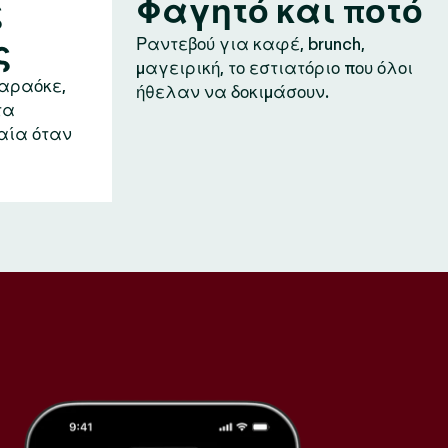
ς
Φαγητό και ποτό
ς
Ραντεβού για καφέ, brunch,
μαγειρική, το εστιατόριο που όλοι
καραόκε,
ήθελαν να δοκιμάσουν.
τα
αία όταν