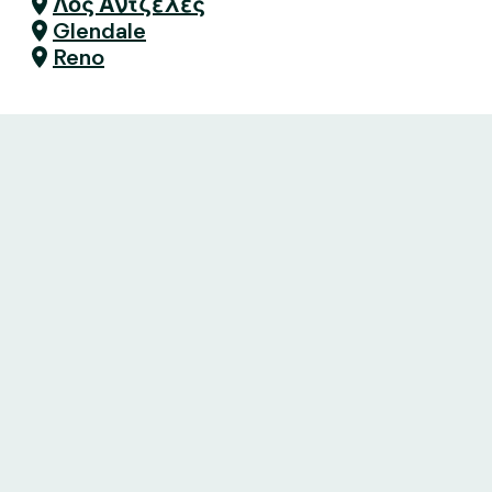
Λος Άντζελες
Glendale
Reno