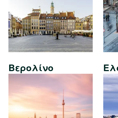
Βερολίνο
Ελ