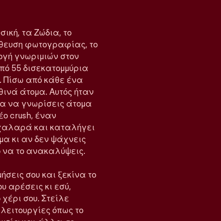
σική, τα Ζώδια, το
λήθευση φωτογραφίας, το
ογή γνωριμιών στον
από 55 δισεκατομμύρια
. Πίσω από κάθε ένα
ινά άτομα. Αυτός ήταν
για να γνωρίσεις άτομα
έο crush, έναν
ι χαλαρά και καταλήγει
όμα κι αν δεν ψάχνεις
ρο να το ανακαλύψεις.
ήσεις σου και ξεκίνα το
ου αρέσεις κι εσύ,
 χέρι σου. Στείλε
ε λειτουργίες όπως το