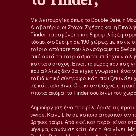
Με λειτουργίες όπως το Double Date, η Μου
Διαβατήριο, οι Στόχοι Σχέσης και η Επα
Tinder παραμένει η πιο δημοφιλής εφαρμ
κόσμο, διαθέσιμη σε 190 χώρες, με πάνω 
ταίρια από τότε που λανσάραμε το Swipe
από αυτά τα ταιριάσματα υπάρχουν αληθ
πάντα ο στόχος. Είναι το μέρος που πας 
που αλλιώς δεν θα είχες γνωρίσει: ένα ν
ταξιδιωτικό σύντροφο, κάτι που ξεκινάε
σε κάτι αληθινό. Ό,τι κι αν ψάχνεις, ή ακ
τίποτα ακόμα, το Tinder σου δίνει τον χώ
Δημιούργησε ένα προφίλ, όρισε τις προτιμ
swipe. Κάνε Like σε κάποιο άτομο και αν τ
βρήκες ταίρι. Από εκεί και πέρα, είναι στο
μήνυμα, κανόνισε κάτι, δες τι θα γίνει. Μ