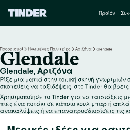
Α
Προϊόν
Συν
ρ
χ
ι
κ
ή
σ
Προορισμοί
Ηνωμένες Πολιτείες
Αριζόνα
Glendale
Glendale
ε
λ
ί
Glendale, Αριζόνα
δ
Ρίξε μια ματιά στην τοπική σκηνή γνωριμιών σ
α
T
σκοπεύεις να ταξιδέψεις, στο Tinder θα βρεις
i
Χρησιμοποίησε το Tinder για να ταιριάξεις μ
n
πιες ένα ποτάκι σε κάποιο κουλ μπαρ ή απλ
d
e
ανακαλύψεις ή να επαναπροσδιορίσεις τις κ
r
Μερικές ιδέες για ραντ