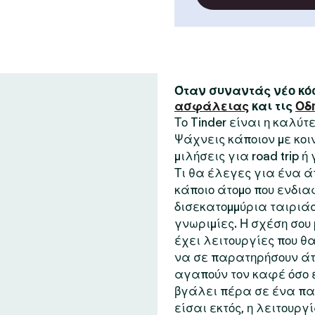
Όταν συναντάς νέο κόσ
ασφάλειας
και τις
Οδ
Το Tinder είναι η καλύ
Ψάχνεις κάποιον με κο
μιλήσεις για road trip ή
Τι θα έλεγες για ένα ά
κάποιο άτομο που ενδια
δισεκατομμύρια ταιριάσ
γνωριμίες. Η σχέση σου μ
έχει λειτουργίες που θα
να σε παρατηρήσουν άτ
αγαπούν τον καφέ όσο ε
βγάλει πέρα σε ένα παι
είσαι εκτός, η λειτουργ