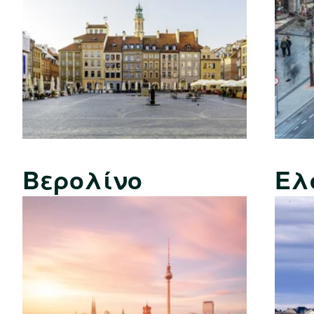
Βερολίνο
Ελ