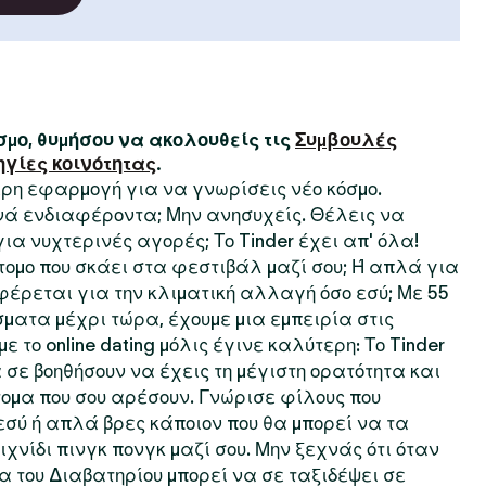
μο, θυμήσου να ακολουθείς τις
Συμβουλές
ηγίες κοινότητας
.
τερη εφαρμογή για να γνωρίσεις νέο κόσμο.
ινά ενδιαφέροντα; Μην ανησυχείς. Θέλεις να
 για νυχτερινές αγορές; Το Tinder έχει απ' όλα!
τομο που σκάει στα φεστιβάλ μαζί σου; Ή απλά για
φέρεται για την κλιματική αλλαγή όσο εσύ; Με 55
ματα μέχρι τώρα, έχουμε μια εμπειρία στις
ε το online dating μόλις έγινε καλύτερη: Το Tinder
 σε βοηθήσουν να έχεις τη μέγιστη ορατότητα και
ομα που σου αρέσουν. Γνώρισε φίλους που
σύ ή απλά βρες κάποιον που θα μπορεί να τα
χνίδι πινγκ πονγκ μαζί σου. Μην ξεχνάς ότι όταν
ία του Διαβατηρίου μπορεί να σε ταξιδέψει σε