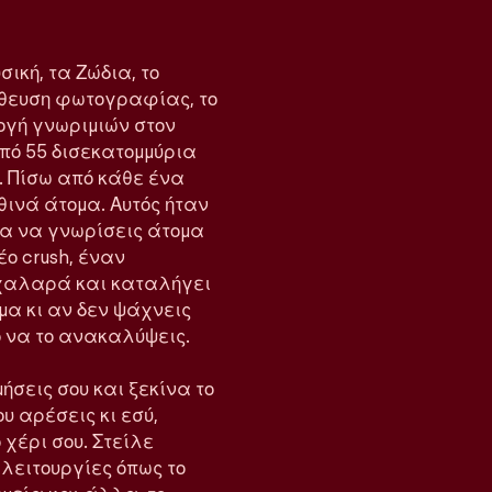
σική, τα Ζώδια, το
λήθευση φωτογραφίας, το
ογή γνωριμιών στον
από 55 δισεκατομμύρια
. Πίσω από κάθε ένα
ινά άτομα. Αυτός ήταν
για να γνωρίσεις άτομα
έο crush, έναν
ι χαλαρά και καταλήγει
όμα κι αν δεν ψάχνεις
ρο να το ανακαλύψεις.
ήσεις σου και ξεκίνα το
ου αρέσεις κι εσύ,
 χέρι σου. Στείλε
ε λειτουργίες όπως το