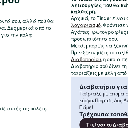
λειτουργίες που θα κά
καλύτερη.
Αρχικά, το Tinder είνα
κοντά σου, αλλά πού θα
λογαριασμό
. Φρόντισε
να. Δες μερικά από τα
Αγάπες, φωτογραφίες κ
για την πόλη:
προσωπικότητα σου.
Μετά, μπορείς να ξεκιν
Πριν ξεκινήσεις το ταξί
Διαβατηρίου
, η οποία 
Διαβατήριο σού δίνει τ
ταιριάξεις με μέλη από
Διαβατήριο για
Ταίριαξε με άτομα α
κόσμο. Παρίσι, Λος Ά
Πάμε!
σε αυτές τις πόλεις.
Τρέχουσα τοποθ
Τι είναι το Διαβ