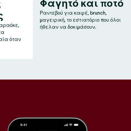
ς
Φαγητό και ποτό
ς
Ραντεβού για καφέ, brunch,
μαγειρική, το εστιατόριο που όλοι
καραόκε,
ήθελαν να δοκιμάσουν.
τα
αία όταν