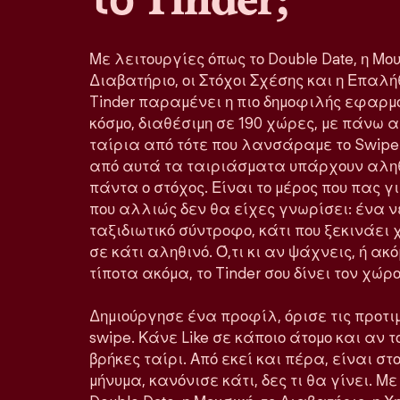
Με λειτουργίες όπως το Double Date, η Μου
Διαβατήριο, οι Στόχοι Σχέσης και η Επα
Tinder παραμένει η πιο δημοφιλής εφαρμ
κόσμο, διαθέσιμη σε 190 χώρες, με πάνω 
ταίρια από τότε που λανσάραμε το Swipe
από αυτά τα ταιριάσματα υπάρχουν αληθ
πάντα ο στόχος. Είναι το μέρος που πας 
που αλλιώς δεν θα είχες γνωρίσει: ένα ν
ταξιδιωτικό σύντροφο, κάτι που ξεκινάε
σε κάτι αληθινό. Ό,τι κι αν ψάχνεις, ή ακ
τίποτα ακόμα, το Tinder σου δίνει τον χώ
Δημιούργησε ένα προφίλ, όρισε τις προτιμ
swipe. Κάνε Like σε κάποιο άτομο και αν τ
βρήκες ταίρι. Από εκεί και πέρα, είναι στο
μήνυμα, κανόνισε κάτι, δες τι θα γίνει. Μ