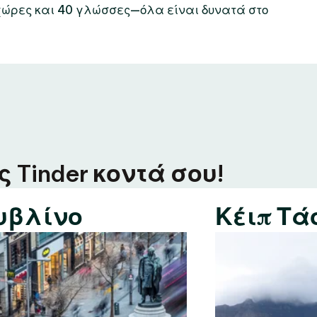
χώρες και 40 γλώσσες—όλα είναι δυνατά στο
 Tinder κοντά σου!
υβλίνο
Κέιπ Τά