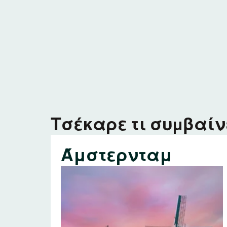
Τσέκαρε τι συμβαίνε
Άμστερνταμ