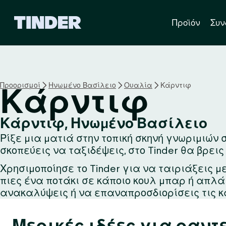
Α
Προϊόν
Συν
ρ
χ
ι
κ
ή
σ
Προορισμοί
Ηνωμένο Βασίλειο
Ουαλία
Κάρντιφ
Κάρντιφ
ε
λ
ί
Κάρντιφ, Ηνωμένο Βασίλειο
δ
Ρίξε μια ματιά στην τοπική σκηνή γνωριμιών 
α
T
σκοπεύεις να ταξιδέψεις, στο Tinder θα βρεις
i
Χρησιμοποίησε το Tinder για να ταιριάξεις μ
n
πιες ένα ποτάκι σε κάποιο κουλ μπαρ ή απλ
d
e
ανακαλύψεις ή να επαναπροσδιορίσεις τις κ
r
Μερικές ιδέες για ραντ