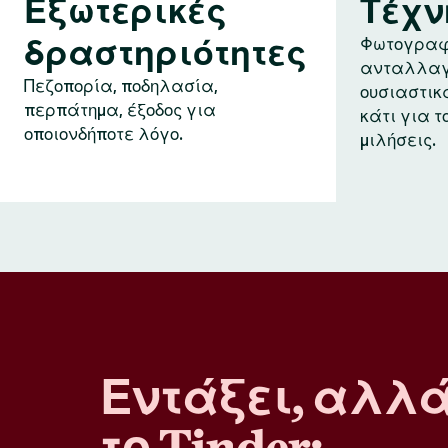
Εξωτερικές
Τέχν
δραστηριότητες
Φωτογραφ
ανταλλαγ
Πεζοπορία, ποδηλασία,
ουσιαστικ
περπάτημα, έξοδος για
κάτι για τ
οποιονδήποτε λόγο.
μιλήσεις.
Εντάξει, αλλ
το Tinder;