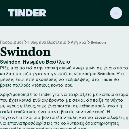
Α
ρ
χ
ι
κ
Προορισμοί
Ηνωμένο Βασίλειο
Αγγλία
Swindon
ή
Swindon
σ
ε
λ
Swindon, Ηνωμένο Βασίλειο
ί
Ρίξε μια ματιά στην τοπική σκηνή γνωριμιών σε ένα από τα
δ
καλύτερα μέρη για να γνωρίζεις νέο κόσμο: Swindon. Είτε
α
μένεις εδώ, είτε σκοπεύεις να ταξιδέψεις, στο Tinder θα
βρεις πολλούς ντόπιους κοντά σου.
T
i
Χρησιμοποίησε το Tinder για να ταιριάξεις με κάποιο άτομο
n
που έχει κοινά ενδιαφέροντα με σένα, άρπαξε τη νύχτα
d
με νέους φίλους, πιες ένα ποτάκι σε κάποιο κουλ μπαρ ή
e
απλά απόλαυσε ένα ραντεβού σε κοντινό καφέ. Ή
r
πήγαινε απλά μια βόλτα στην πόλη για να ανακαλύψεις ή
να επαναπροσδιορίσεις τις καλύτερες δραστηριότητες
στην πόλη μέσα από την εφαρμογή μας.