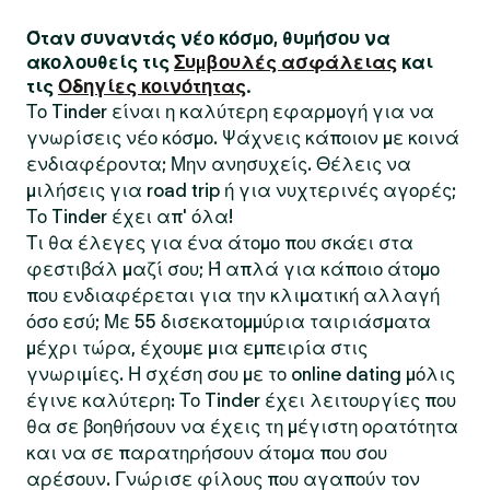
Όταν συναντάς νέο κόσμο, θυμήσου να
ακολουθείς τις
Συμβουλές ασφάλειας
και
τις
Οδηγίες κοινότητας
.
Το Tinder είναι η καλύτερη εφαρμογή για να
γνωρίσεις νέο κόσμο. Ψάχνεις κάποιον με κοινά
ενδιαφέροντα; Μην ανησυχείς. Θέλεις να
μιλήσεις για road trip ή για νυχτερινές αγορές;
Το Tinder έχει απ' όλα!
Τι θα έλεγες για ένα άτομο που σκάει στα
φεστιβάλ μαζί σου; Ή απλά για κάποιο άτομο
που ενδιαφέρεται για την κλιματική αλλαγή
όσο εσύ; Με 55 δισεκατομμύρια ταιριάσματα
μέχρι τώρα, έχουμε μια εμπειρία στις
γνωριμίες. Η σχέση σου με το online dating μόλις
έγινε καλύτερη: Το Tinder έχει λειτουργίες που
θα σε βοηθήσουν να έχεις τη μέγιστη ορατότητα
και να σε παρατηρήσουν άτομα που σου
αρέσουν. Γνώρισε φίλους που αγαπούν τον