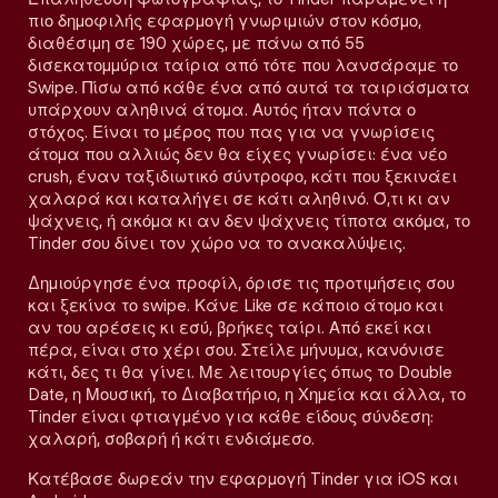
πιο δημοφιλής εφαρμογή γνωριμιών στον κόσμο,
διαθέσιμη σε 190 χώρες, με πάνω από 55
δισεκατομμύρια ταίρια από τότε που λανσάραμε το
Swipe. Πίσω από κάθε ένα από αυτά τα ταιριάσματα
υπάρχουν αληθινά άτομα. Αυτός ήταν πάντα ο
στόχος. Είναι το μέρος που πας για να γνωρίσεις
άτομα που αλλιώς δεν θα είχες γνωρίσει: ένα νέο
crush, έναν ταξιδιωτικό σύντροφο, κάτι που ξεκινάει
χαλαρά και καταλήγει σε κάτι αληθινό. Ό,τι κι αν
ψάχνεις, ή ακόμα κι αν δεν ψάχνεις τίποτα ακόμα, το
Tinder σου δίνει τον χώρο να το ανακαλύψεις.
Δημιούργησε ένα προφίλ, όρισε τις προτιμήσεις σου
και ξεκίνα το swipe. Κάνε Like σε κάποιο άτομο και
αν του αρέσεις κι εσύ, βρήκες ταίρι. Από εκεί και
πέρα, είναι στο χέρι σου. Στείλε μήνυμα, κανόνισε
κάτι, δες τι θα γίνει. Με λειτουργίες όπως το Double
Date, η Μουσική, το Διαβατήριο, η Χημεία και άλλα, το
Tinder είναι φτιαγμένο για κάθε είδους σύνδεση:
χαλαρή, σοβαρή ή κάτι ενδιάμεσο.
Κατέβασε δωρεάν την εφαρμογή Tinder για iOS και