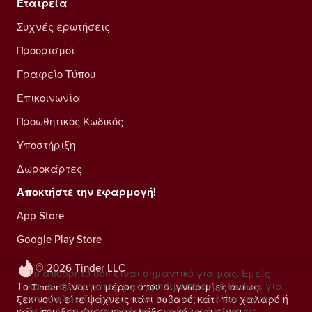
Εταιρεία
Συχνές ερωτήσεις
Προορισμοί
Γραφείο Τύπου
Επικοινωνία
Προωθητικός Κωδικός
Υποστήριξη
Δωροκάρτες
Αποκτήστε την εφαρμογή!
App Store
Google Play Store
© 2026 Tinder LLC
Το απόρρητό σου είναι σημαντικό για μας. Εμείς
και οι συνεργάτες μας χρησιμοποιούμε trackers για
Το Tinder είναι το μέρος όπου οι γνωριμίες όντως
να υπολογίζουμε το κοινό στην ιστοσελίδα, να σου
ξεκινούν, είτε ψάχνεις κάτι σοβαρό, κάτι πιο χαλαρό ή
δείχνουμε προσφορές και να βελτιώνουμε τις