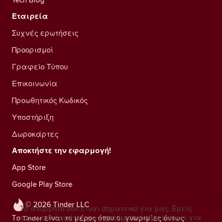
Εταιρεία
Συχνές ερωτήσεις
Προορισμοί
Γραφείο Τύπου
Επικοινωνία
Προωθητικός Κωδικός
Υποστήριξη
Δωροκάρτες
Αποκτήστε την εφαρμογή!
App Store
Google Play Store
© 2026 Tinder LLC
Το απόρρητό σου είναι σημαντικό για μας. Εμείς
και οι συνεργάτες μας χρησιμοποιούμε trackers για
Το Tinder είναι το μέρος όπου οι γνωριμίες όντως