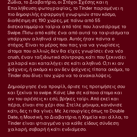
Ζώδια, το Διαβατήριο, οι Στόχοι Σχέσης και η
Επαλήθευση φωτογραφίας, το Tinder παραμένει η
πιο δημοφιλής εφαρμογή γνωριμιών στον κόσμο,
διαθέσιμη σε 190 χώρες, με πάνω από 55
δισεκατομμύρια ταίρια από τότε που λανσάραμε το
Swipe. Πίσω από κάθε ένα από αυτά τα ταιριάσματα
υπάρχουν αληθινά άτομα. Αυτός ήταν πάντα ο
στόχος. Είναι το μέρος που πας για να γνωρίσεις
άτομα που αλλιώς δεν θα είχες γνωρίσει: ένα νέο
crush, έναν ταξιδιωτικό σύντροφο, κάτι που ξεκινάει
χαλαρά και καταλήγει σε κάτι αληθινό. Ό,τι κι αν
ψάχνεις, ή ακόμα κι αν δεν ψάχνεις τίποτα ακόμα, το
Tinder σου δίνει τον χώρο να το ανακαλύψεις.
Δημιούργησε ένα προφίλ, όρισε τις προτιμήσεις σου
και ξεκίνα το swipe. Κάνε Like σε κάποιο άτομο και
αν του αρέσεις κι εσύ, βρήκες ταίρι. Από εκεί και
πέρα, είναι στο χέρι σου. Στείλε μήνυμα, κανόνισε
κάτι, δες τι θα γίνει. Με λειτουργίες όπως το Double
Date, η Μουσική, το Διαβατήριο, η Χημεία και άλλα, το
Tinder είναι φτιαγμένο για κάθε είδους σύνδεση:
χαλαρή, σοβαρή ή κάτι ενδιάμεσο.