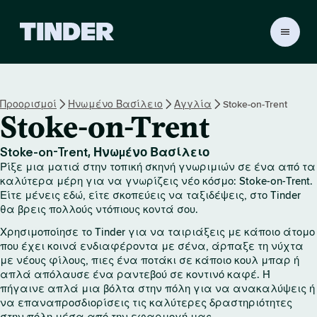
Α
ρ
χ
ι
κ
Προορισμοί
Ηνωμένο Βασίλειο
Αγγλία
Stoke-on-Trent
ή
Stoke-on-Trent
σ
ε
λ
Stoke-on-Trent, Ηνωμένο Βασίλειο
ί
Ρίξε μια ματιά στην τοπική σκηνή γνωριμιών σε ένα από τα
δ
καλύτερα μέρη για να γνωρίζεις νέο κόσμο: Stoke-on-Trent.
α
Είτε μένεις εδώ, είτε σκοπεύεις να ταξιδέψεις, στο Tinder
θα βρεις πολλούς ντόπιους κοντά σου.
T
i
Χρησιμοποίησε το Tinder για να ταιριάξεις με κάποιο άτομο
n
που έχει κοινά ενδιαφέροντα με σένα, άρπαξε τη νύχτα
d
με νέους φίλους, πιες ένα ποτάκι σε κάποιο κουλ μπαρ ή
e
απλά απόλαυσε ένα ραντεβού σε κοντινό καφέ. Ή
r
πήγαινε απλά μια βόλτα στην πόλη για να ανακαλύψεις ή
να επαναπροσδιορίσεις τις καλύτερες δραστηριότητες
στην πόλη μέσα από την εφαρμογή μας.