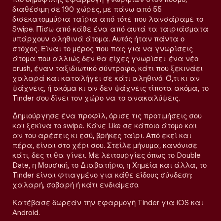
διαθέσιμη σε 190 χώρες, με πάνω από 55
δισεκατομμύρια ταίρια από τότε που λανσάραμε το
Swipe. Πίσω από κάθε ένα από αυτά τα ταιριάσματα
υπάρχουν αληθινά άτομα. Αυτός ήταν πάντα ο
στόχος. Είναι το μέρος που πας για να γνωρίσεις
άτομα που αλλιώς δεν θα είχες γνωρίσει: ένα νέο
crush, έναν ταξιδιωτικό σύντροφο, κάτι που ξεκινάει
χαλαρά και καταλήγει σε κάτι αληθινό. Ό,τι κι αν
ψάχνεις, ή ακόμα κι αν δεν ψάχνεις τίποτα ακόμα, το
Tinder σου δίνει τον χώρο να το ανακαλύψεις.
Δημιούργησε ένα προφίλ, όρισε τις προτιμήσεις σου
και ξεκίνα το swipe. Κάνε Like σε κάποιο άτομο και
αν του αρέσεις κι εσύ, βρήκες ταίρι. Από εκεί και
πέρα, είναι στο χέρι σου. Στείλε μήνυμα, κανόνισε
κάτι, δες τι θα γίνει. Με λειτουργίες όπως το Double
Date, η Μουσική, το Διαβατήριο, η Χημεία και άλλα, το
Tinder είναι φτιαγμένο για κάθε είδους σύνδεση:
χαλαρή, σοβαρή ή κάτι ενδιάμεσο.
Κατέβασε δωρεάν την εφαρμογή Tinder για iOS και
Android.