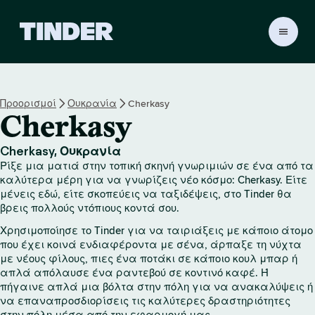
Α
ρ
χ
ι
κ
Προορισμοί
Ουκρανία
Cherkasy
ή
Cherkasy
σ
ε
λ
Cherkasy, Ουκρανία
ί
Ρίξε μια ματιά στην τοπική σκηνή γνωριμιών σε ένα από τα
δ
καλύτερα μέρη για να γνωρίζεις νέο κόσμο: Cherkasy. Είτε
α
μένεις εδώ, είτε σκοπεύεις να ταξιδέψεις, στο Tinder θα
βρεις πολλούς ντόπιους κοντά σου.
T
i
Χρησιμοποίησε το Tinder για να ταιριάξεις με κάποιο άτομο
n
που έχει κοινά ενδιαφέροντα με σένα, άρπαξε τη νύχτα
d
με νέους φίλους, πιες ένα ποτάκι σε κάποιο κουλ μπαρ ή
e
απλά απόλαυσε ένα ραντεβού σε κοντινό καφέ. Ή
r
πήγαινε απλά μια βόλτα στην πόλη για να ανακαλύψεις ή
να επαναπροσδιορίσεις τις καλύτερες δραστηριότητες
στην πόλη μέσα από την εφαρμογή μας.