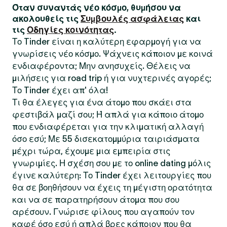
Όταν συναντάς νέο κόσμο, θυμήσου να
ακολουθείς τις
Συμβουλές ασφάλειας
και
τις
Οδηγίες κοινότητας
.
Το Tinder είναι η καλύτερη εφαρμογή για να
γνωρίσεις νέο κόσμο. Ψάχνεις κάποιον με κοινά
ενδιαφέροντα; Μην ανησυχείς. Θέλεις να
μιλήσεις για road trip ή για νυχτερινές αγορές;
Το Tinder έχει απ' όλα!
Τι θα έλεγες για ένα άτομο που σκάει στα
φεστιβάλ μαζί σου; Ή απλά για κάποιο άτομο
που ενδιαφέρεται για την κλιματική αλλαγή
όσο εσύ; Με 55 δισεκατομμύρια ταιριάσματα
μέχρι τώρα, έχουμε μια εμπειρία στις
γνωριμίες. Η σχέση σου με το online dating μόλις
έγινε καλύτερη: Το Tinder έχει λειτουργίες που
θα σε βοηθήσουν να έχεις τη μέγιστη ορατότητα
και να σε παρατηρήσουν άτομα που σου
αρέσουν. Γνώρισε φίλους που αγαπούν τον
καφέ όσο εσύ ή απλά βρες κάποιον που θα