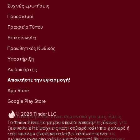
Συχνές ερωτήσεις
Προορισμοί
Γραφείο Τύπου
Επικοινωνία
Προωθητικός Κωδικός
Υποστήριξη
Δωροκάρτες
Αποκτήστε την εφαρμογή!
App Store
Google Play Store
© 2026 Tinder LLC
Το απόρρητό σου είναι σημαντικό για μας. Εμείς
και οι συνεργάτες μας χρησιμοποιούμε trackers για
Το Tinder είναι το μέρος όπου οι γνωριμίες όντως
να υπολογίζουμε το κοινό στην ιστοσελίδα, να σου
ξεκινούν, είτε ψάχνεις κάτι σοβαρό, κάτι πιο χαλαρό ή
δείχνουμε προσφορές και να βελτιώνουμε τις
κάτι που δεν έχεις καταλάβει ακόμα τι είναι.
διαφημιστικές μας δραστηριότητες.
Περισσότερες
Διαθέσιμο σε 190 χώρες με πάνω από 55