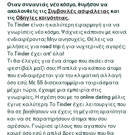
Όταν συναντάς νέο κόσμο, θυμήσου να
ακολουθείς τις
Συμβουλές ασφάλειας
και
τις
Οδηγίες κοινότητας
.
Το Tinder είναι η καλύτερη εφαρμογή για να
γνωρίσεις νέο κόσμο. Ψάχνεις κάποιον με κοινά
ενδιαφέροντα; Μην ανησυχείς. Θέλεις να
μιλήσεις για road trip ή για νυχτερινές αγορές;
Το Tinder έχει απ' όλα!
Τι θα έλεγες για ένα άτομο που σκάει στα
φεστιβάλ μαζί σου; Ή απλά για κάποιο άτομο
που ενδιαφέρεται για την κλιματική αλλαγή
όσο εσύ; Με 55 δισεκατομμύρια ταιριάσματα
μέχρι τώρα, έχουμε μια εμπειρία στις
γνωριμίες. Η σχέση σου με το online dating μόλις
έγινε καλύτερη: Το Tinder έχει λειτουργίες που
θα σε βοηθήσουν να έχεις τη μέγιστη ορατότητα
και να σε παρατηρήσουν άτομα που σου
αρέσουν. Γνώρισε φίλους που αγαπούν τον
καφέ όσο εσύ ή απλά βρες κάποιον που θα