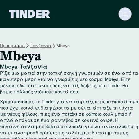
Α
ρ
χ
ι
κ
Προορισμοί
Τανζανία
Mbeya
ή
Mbeya
σ
ε
λ
Mbeya, Τανζανία
ί
Ρίξε μια ματιά στην τοπική σκηνή γνωριμιών σε ένα από τα
δ
καλύτερα μέρη για να γνωρίζεις νέο κόσμο: Mbeya. Είτε
α
μένεις εδώ, είτε σκοπεύεις να ταξιδέψεις, στο Tinder θα
βρεις πολλούς ντόπιους κοντά σου.
T
i
Χρησιμοποίησε το Tinder για να ταιριάξεις με κάποιο άτομο
n
που έχει κοινά ενδιαφέροντα με σένα, άρπαξε τη νύχτα
d
με νέους φίλους, πιες ένα ποτάκι σε κάποιο κουλ μπαρ ή
e
απλά απόλαυσε ένα ραντεβού σε κοντινό καφέ. Ή
r
πήγαινε απλά μια βόλτα στην πόλη για να ανακαλύψεις ή
να επαναπροσδιορίσεις τις καλύτερες δραστηριότητες
στην πόλη μέσα από την εφαρμογή μας.