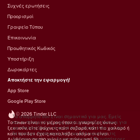
Συχνές ερωτήσεις
Προορισμοί
Γραφείο Τύπου
Επικοινωνία
Προωθητικός Κωδικός
Υποστήριξη
Δωροκάρτες
Αποκτήστε την εφαρμογή!
App Store
Google Play Store
© 2026 Tinder LLC
Το απόρρητό σου είναι σημαντικό για μας. Εμείς
και οι συνεργάτες μας χρησιμοποιούμε trackers για
Το Tinder είναι το μέρος όπου οι γνωριμίες όντως
να υπολογίζουμε το κοινό στην ιστοσελίδα, να σου
ξεκινούν, είτε ψάχνεις κάτι σοβαρό, κάτι πιο χαλαρό ή
δείχνουμε προσφορές και να βελτιώνουμε τις
κάτι που δεν έχεις καταλάβει ακόμα τι είναι.
διαφημιστικές μας δραστηριότητες.
Περισσότερες
Διαθέσιμο σε 190 χώρες με πάνω από 55