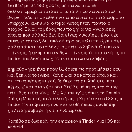
διαθέσιμη σε 190 χώρες, με πάνω από 55
δισεκατομμύρια ταίρια από τότε που λανσάραμε το
Swipe. Πίσω από κάθε ένα από αυτά τα ταιριάσματα
υπάρχουν αληθινά άτομα. Αυτός ήταν πάντα ο
στόχος. Είναι το μέρος που πας για να γνωρίσεις
άτομα που αλλιώς δεν θα είχες γνωρίσει: ένα νέο
crush, έναν ταξιδιωτικό σύντροφο, κάτι που ξεκινάει
χαλαρά και καταλήγει σε κάτι αληθινό. Ό,τι κι αν
ψάχνεις, ή ακόμα κι αν δεν ψάχνεις τίποτα ακόμα, το
Tinder σου δίνει τον χώρο να το ανακαλύψεις.
Δημιούργησε ένα προφίλ, όρισε τις προτιμήσεις σου
και ξεκίνα το swipe. Κάνε Like σε κάποιο άτομο και
αν του αρέσεις κι εσύ, βρήκες ταίρι. Από εκεί και
πέρα, είναι στο χέρι σου. Στείλε μήνυμα, κανόνισε
κάτι, δες τι θα γίνει. Με λειτουργίες όπως το Double
Date, η Μουσική, το Διαβατήριο, η Χημεία και άλλα, το
Tinder είναι φτιαγμένο για κάθε είδους σύνδεση:
χαλαρή, σοβαρή ή κάτι ενδιάμεσο.
Κατέβασε δωρεάν την εφαρμογή Tinder για iOS και
Android.