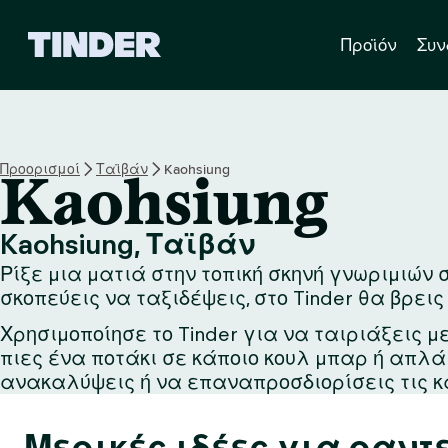
Α
Προϊόν
Συν
ρ
χ
ι
κ
ή
σ
Προορισμοί
Ταϊβάν
Kaohsiung
Kaohsiung
ε
λ
ί
Kaohsiung, Ταϊβάν
δ
Ρίξε μια ματιά στην τοπική σκηνή γνωριμιών σ
α
T
σκοπεύεις να ταξιδέψεις, στο Tinder θα βρεις
i
Χρησιμοποίησε το Tinder για να ταιριάξεις μ
n
πιες ένα ποτάκι σε κάποιο κουλ μπαρ ή απλ
d
e
ανακαλύψεις ή να επαναπροσδιορίσεις τις κ
r
Μερικές ιδέες για ραντ