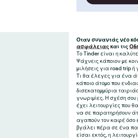
Όταν συναντάς νέο κόσ
ασφάλειας
και τις
Οδ
Το Tinder είναι η καλύ
Ψάχνεις κάποιον με κο
μιλήσεις για road trip ή
Τι θα έλεγες για ένα ά
κάποιο άτομο που ενδια
δισεκατομμύρια ταιριάσ
γνωριμίες. Η σχέση σου μ
έχει λειτουργίες που θα
να σε παρατηρήσουν άτ
αγαπούν τον καφέ όσο ε
βγάλει πέρα σε ένα παι
είσαι εκτός, η λειτουργ