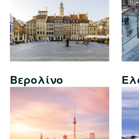
Βερολίνο
Ελ