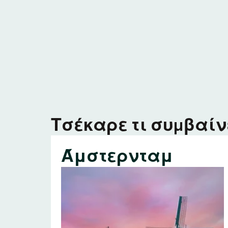
Τσέκαρε τι συμβαίνε
Άμστερνταμ