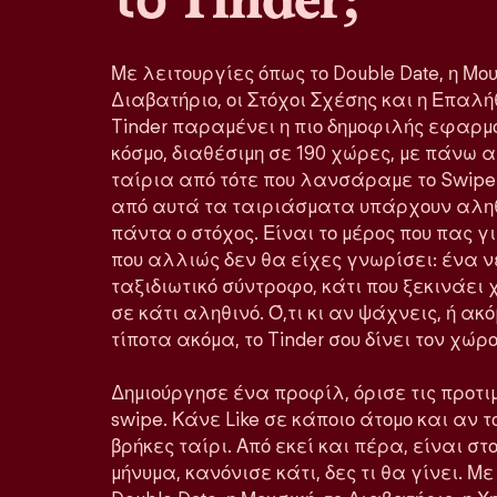
Με λειτουργίες όπως το Double Date, η Μου
Διαβατήριο, οι Στόχοι Σχέσης και η Επα
Tinder παραμένει η πιο δημοφιλής εφαρμ
κόσμο, διαθέσιμη σε 190 χώρες, με πάνω 
ταίρια από τότε που λανσάραμε το Swipe
από αυτά τα ταιριάσματα υπάρχουν αληθ
πάντα ο στόχος. Είναι το μέρος που πας 
που αλλιώς δεν θα είχες γνωρίσει: ένα ν
ταξιδιωτικό σύντροφο, κάτι που ξεκινάε
σε κάτι αληθινό. Ό,τι κι αν ψάχνεις, ή ακ
τίποτα ακόμα, το Tinder σου δίνει τον χώ
Δημιούργησε ένα προφίλ, όρισε τις προτιμ
swipe. Κάνε Like σε κάποιο άτομο και αν τ
βρήκες ταίρι. Από εκεί και πέρα, είναι στο
μήνυμα, κανόνισε κάτι, δες τι θα γίνει. Μ