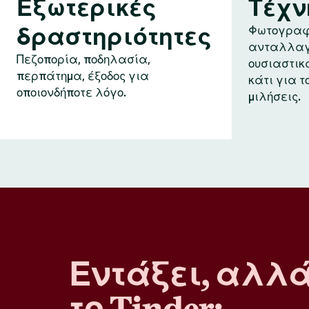
Εξωτερικές
Τέχν
δραστηριότητες
Φωτογραφ
ανταλλαγ
Πεζοπορία, ποδηλασία,
ουσιαστικ
περπάτημα, έξοδος για
κάτι για τ
οποιονδήποτε λόγο.
μιλήσεις.
Εντάξει, αλλ
το Tinder;