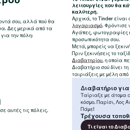
λειτουργίες που θα κά
καλύτερη.
Αρχικά, το Tinder είνα
κοντά σου, αλλά πού θα
λογαριασμό
. Φρόντισε
να. Δες μερικά από τα
Αγάπες, φωτογραφίες κ
για την πόλη:
προσωπικότητα σου.
Μετά, μπορείς να ξεκιν
Πριν ξεκινήσεις το ταξί
Διαβατηρίου
, η οποία 
Διαβατήριο σού δίνει τ
ταιριάξεις με μέλη από
Διαβατήριο για
Ταίριαξε με άτομα α
g
κόσμο. Παρίσι, Λος Ά
Πάμε!
σε αυτές τις πόλεις.
Τρέχουσα τοποθ
Τι είναι το Διαβ