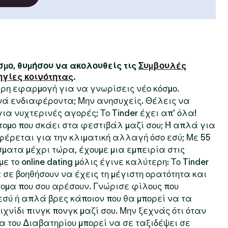
μο, θυμήσου να ακολουθείς τις
Συμβουλές
ηγίες κοινότητας
.
τερη εφαρμογή για να γνωρίσεις νέο κόσμο.
ινά ενδιαφέροντα; Μην ανησυχείς. Θέλεις να
 για νυχτερινές αγορές; Το Tinder έχει απ' όλα!
τομο που σκάει στα φεστιβάλ μαζί σου; Ή απλά για
φέρεται για την κλιματική αλλαγή όσο εσύ; Με 55
ματα μέχρι τώρα, έχουμε μια εμπειρία στις
ε το online dating μόλις έγινε καλύτερη: Το Tinder
 σε βοηθήσουν να έχεις τη μέγιστη ορατότητα και
ομα που σου αρέσουν. Γνώρισε φίλους που
σύ ή απλά βρες κάποιον που θα μπορεί να τα
χνίδι πινγκ πονγκ μαζί σου. Μην ξεχνάς ότι όταν
ία του Διαβατηρίου μπορεί να σε ταξιδέψει σε