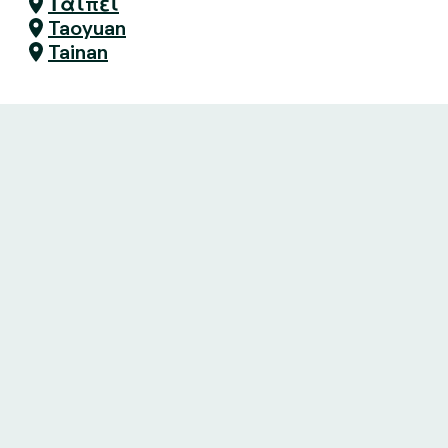
Ταϊπέι
Taoyuan
Tainan