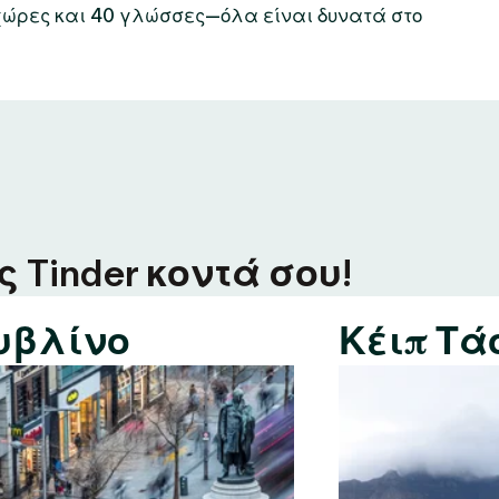
χώρες και 40 γλώσσες—όλα είναι δυνατά στο
 Tinder κοντά σου!
υβλίνο
Κέιπ Τά