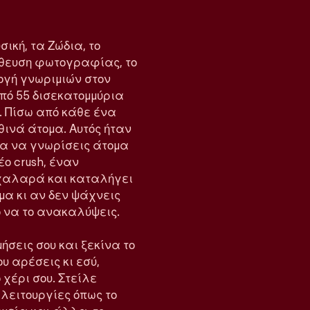
σική, τα Ζώδια, το
λήθευση φωτογραφίας, το
ογή γνωριμιών στον
από 55 δισεκατομμύρια
. Πίσω από κάθε ένα
ινά άτομα. Αυτός ήταν
για να γνωρίσεις άτομα
έο crush, έναν
ι χαλαρά και καταλήγει
όμα κι αν δεν ψάχνεις
ρο να το ανακαλύψεις.
ήσεις σου και ξεκίνα το
ου αρέσεις κι εσύ,
 χέρι σου. Στείλε
ε λειτουργίες όπως το