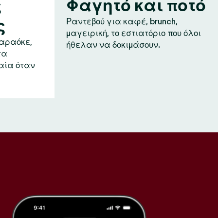
ς
Φαγητό και ποτό
ς
Ραντεβού για καφέ, brunch,
μαγειρική, το εστιατόριο που όλοι
καραόκε,
ήθελαν να δοκιμάσουν.
τα
αία όταν