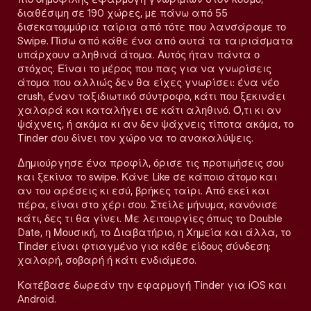
διαθέσιμη σε 190 χώρες, με πάνω από 55
δισεκατομμύρια ταίρια από τότε που λανσάραμε το
Swipe. Πίσω από κάθε ένα από αυτά τα ταιριάσματα
υπάρχουν αληθινά άτομα. Αυτός ήταν πάντα ο
στόχος. Είναι το μέρος που πας για να γνωρίσεις
άτομα που αλλιώς δεν θα είχες γνωρίσει: ένα νέο
crush, έναν ταξιδιωτικό σύντροφο, κάτι που ξεκινάει
χαλαρά και καταλήγει σε κάτι αληθινό. Ό,τι κι αν
ψάχνεις, ή ακόμα κι αν δεν ψάχνεις τίποτα ακόμα, το
Tinder σου δίνει τον χώρο να το ανακαλύψεις.
Δημιούργησε ένα προφίλ, όρισε τις προτιμήσεις σου
και ξεκίνα το swipe. Κάνε Like σε κάποιο άτομο και
αν του αρέσεις κι εσύ, βρήκες ταίρι. Από εκεί και
πέρα, είναι στο χέρι σου. Στείλε μήνυμα, κανόνισε
κάτι, δες τι θα γίνει. Με λειτουργίες όπως το Double
Date, η Μουσική, το Διαβατήριο, η Χημεία και άλλα, το
Tinder είναι φτιαγμένο για κάθε είδους σύνδεση:
χαλαρή, σοβαρή ή κάτι ενδιάμεσο.
Κατέβασε δωρεάν την εφαρμογή Tinder για iOS και
Android.