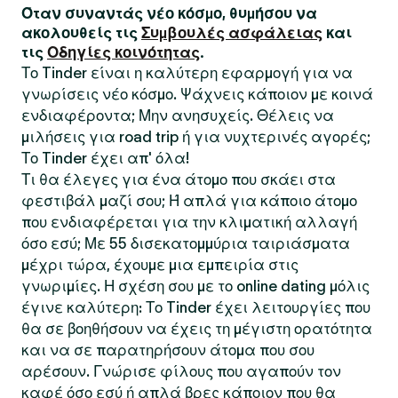
Όταν συναντάς νέο κόσμο, θυμήσου να
ακολουθείς τις
Συμβουλές ασφάλειας
και
τις
Οδηγίες κοινότητας
.
Το Tinder είναι η καλύτερη εφαρμογή για να
γνωρίσεις νέο κόσμο. Ψάχνεις κάποιον με κοινά
ενδιαφέροντα; Μην ανησυχείς. Θέλεις να
μιλήσεις για road trip ή για νυχτερινές αγορές;
Το Tinder έχει απ' όλα!
Τι θα έλεγες για ένα άτομο που σκάει στα
φεστιβάλ μαζί σου; Ή απλά για κάποιο άτομο
που ενδιαφέρεται για την κλιματική αλλαγή
όσο εσύ; Με 55 δισεκατομμύρια ταιριάσματα
μέχρι τώρα, έχουμε μια εμπειρία στις
γνωριμίες. Η σχέση σου με το online dating μόλις
έγινε καλύτερη: Το Tinder έχει λειτουργίες που
θα σε βοηθήσουν να έχεις τη μέγιστη ορατότητα
και να σε παρατηρήσουν άτομα που σου
αρέσουν. Γνώρισε φίλους που αγαπούν τον
καφέ όσο εσύ ή απλά βρες κάποιον που θα