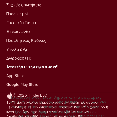
Συχνές ερωτήσεις
Προορισμοί
Γραφείο Τύπου
Επικοινωνία
Προωθητικός Κωδικός
Υποστήριξη
Δωροκάρτες
Αποκτήστε την εφαρμογή!
App Store
Google Play Store
© 2026 Tinder LLC
Το απόρρητό σου είναι σημαντικό για μας. Εμείς
και οι συνεργάτες μας χρησιμοποιούμε trackers για
Το Tinder είναι το μέρος όπου οι γνωριμίες όντως
να υπολογίζουμε το κοινό στην ιστοσελίδα, να σου
ξεκινούν, είτε ψάχνεις κάτι σοβαρό, κάτι πιο χαλαρό ή
δείχνουμε προσφορές και να βελτιώνουμε τις
κάτι που δεν έχεις καταλάβει ακόμα τι είναι.
διαφημιστικές μας δραστηριότητες.
Περισσότερες
Διαθέσιμο σε 190 χώρες με πάνω από 55