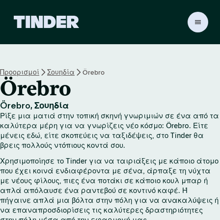
Α
ρ
χ
ι
κ
Προορισμοί
Σουηδία
Örebro
ή
Örebro
σ
ε
λ
Örebro, Σουηδία
ί
Ρίξε μια ματιά στην τοπική σκηνή γνωριμιών σε ένα από τα
δ
καλύτερα μέρη για να γνωρίζεις νέο κόσμο: Örebro. Είτε
α
μένεις εδώ, είτε σκοπεύεις να ταξιδέψεις, στο Tinder θα
βρεις πολλούς ντόπιους κοντά σου.
T
i
Χρησιμοποίησε το Tinder για να ταιριάξεις με κάποιο άτομο
n
που έχει κοινά ενδιαφέροντα με σένα, άρπαξε τη νύχτα
d
με νέους φίλους, πιες ένα ποτάκι σε κάποιο κουλ μπαρ ή
e
απλά απόλαυσε ένα ραντεβού σε κοντινό καφέ. Ή
r
πήγαινε απλά μια βόλτα στην πόλη για να ανακαλύψεις ή
να επαναπροσδιορίσεις τις καλύτερες δραστηριότητες
στην πόλη μέσα από την εφαρμογή μας.