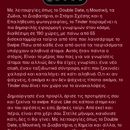
Με λειτουργίες όπως το Double Date, η Μουσική, τα
Ζώδια, το Διαβατήριο, οι Στόχοι Σχέσης και η
Επαλήθευση φωτογραφίας, το Tinder παραμένει η
πιο δημοφιλής εφαρμογή γνωριμιών στον κόσμο,
διαθέσιμη σε 190 χώρες, με πάνω από 55
δισεκατομμύρια ταίρια από τότε που λανσάραμε το
Swipe. Πίσω από κάθε ένα από αυτά τα ταιριάσματα
υπάρχουν αληθινά άτομα. Αυτός ήταν πάντα ο
στόχος. Είναι το μέρος που πας για να γνωρίσεις
άτομα που αλλιώς δεν θα είχες γνωρίσει: ένα νέο
crush, έναν ταξιδιωτικό σύντροφο, κάτι που ξεκινάει
χαλαρά και καταλήγει σε κάτι αληθινό. Ό,τι κι αν
ψάχνεις, ή ακόμα κι αν δεν ψάχνεις τίποτα ακόμα, το
Tinder σου δίνει τον χώρο να το ανακαλύψεις.
Δημιούργησε ένα προφίλ, όρισε τις προτιμήσεις σου
και ξεκίνα το swipe. Κάνε Like σε κάποιο άτομο και
αν του αρέσεις κι εσύ, βρήκες ταίρι. Από εκεί και
πέρα, είναι στο χέρι σου. Στείλε μήνυμα, κανόνισε
κάτι, δες τι θα γίνει. Με λειτουργίες όπως το Double
Date, η Μουσική, το Διαβατήριο, η Χημεία και άλλα, το