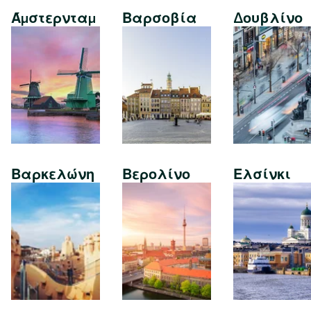
Άμστερνταμ
Βαρσοβία
Δουβλίνο
Βαρκελώνη
Βερολίνο
Ελσίνκι