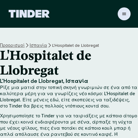
Α
ρ
χ
ι
κ
Προορισμοί
Ισπανία
L'Hospitalet de Llobregat
ή
L'Hospitalet de
σ
ε
λ
Llobregat
ί
δ
L'Hospitalet de Llobregat, Ισπανία
α
Ρίξε μια ματιά στην τοπική σκηνή γνωριμιών σε ένα από τα
T
καλύτερα μέρη για να γνωρίζεις νέο κόσμο: L'Hospitalet de
i
Llobregat. Είτε μένεις εδώ, είτε σκοπεύεις να ταξιδέψεις,
n
στο Tinder θα βρεις πολλούς ντόπιους κοντά σου.
d
Χρησιμοποίησε το Tinder για να ταιριάξεις με κάποιο άτομο
e
που έχει κοινά ενδιαφέροντα με σένα, άρπαξε τη νύχτα
r
με νέους φίλους, πιες ένα ποτάκι σε κάποιο κουλ μπαρ ή
απλά απόλαυσε ένα ραντεβού σε κοντινό καφέ. Ή