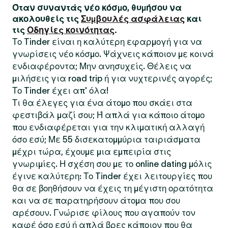
Όταν συναντάς νέο κόσμο, θυμήσου να
ακολουθείς τις
Συμβουλές ασφάλειας
και
τις
Οδηγίες κοινότητας
.
Το Tinder είναι η καλύτερη εφαρμογή για να
γνωρίσεις νέο κόσμο. Ψάχνεις κάποιον με κοινά
ενδιαφέροντα; Μην ανησυχείς. Θέλεις να
μιλήσεις για road trip ή για νυχτερινές αγορές;
Το Tinder έχει απ' όλα!
Τι θα έλεγες για ένα άτομο που σκάει στα
φεστιβάλ μαζί σου; Ή απλά για κάποιο άτομο
που ενδιαφέρεται για την κλιματική αλλαγή
όσο εσύ; Με 55 δισεκατομμύρια ταιριάσματα
μέχρι τώρα, έχουμε μια εμπειρία στις
γνωριμίες. Η σχέση σου με το online dating μόλις
έγινε καλύτερη: Το Tinder έχει λειτουργίες που
θα σε βοηθήσουν να έχεις τη μέγιστη ορατότητα
και να σε παρατηρήσουν άτομα που σου
αρέσουν. Γνώρισε φίλους που αγαπούν τον
καφέ όσο εσύ ή απλά βρες κάποιον που θα