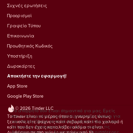
Συχνές ερωτήσεις
Προορισμοί
Γραφείο Τύπου
Επικοινωνία
Προωθητικός Κωδικός
Υποστήριξη
Δωροκάρτες
Αποκτήστε την εφαρμογή!
App Store
Google Play Store
© 2026 Tinder LLC
Το απόρρητό σου είναι σημαντικό για μας. Εμείς
και οι συνεργάτες μας χρησιμοποιούμε trackers για
Το Tinder είναι το μέρος όπου οι γνωριμίες όντως
να υπολογίζουμε το κοινό στην ιστοσελίδα, να σου
ξεκινούν, είτε ψάχνεις κάτι σοβαρό, κάτι πιο χαλαρό ή
δείχνουμε προσφορές και να βελτιώνουμε τις
κάτι που δεν έχεις καταλάβει ακόμα τι είναι.
διαφημιστικές μας δραστηριότητες.
Περισσότερες
Διαθέσιμο σε 190 χώρες με πάνω από 55