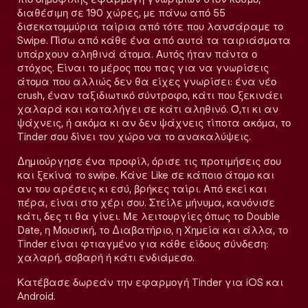
διαθέσιμη σε 190 χώρες, με πάνω από 55
δισεκατομμύρια ταίρια από τότε που λανσάραμε το
Swipe. Πίσω από κάθε ένα από αυτά τα ταιριάσματα
υπάρχουν αληθινά άτομα. Αυτός ήταν πάντα ο
στόχος. Είναι το μέρος που πας για να γνωρίσεις
άτομα που αλλιώς δεν θα είχες γνωρίσει: ένα νέο
crush, έναν ταξιδιωτικό σύντροφο, κάτι που ξεκινάει
χαλαρά και καταλήγει σε κάτι αληθινό. Ό,τι κι αν
ψάχνεις, ή ακόμα κι αν δεν ψάχνεις τίποτα ακόμα, το
Tinder σου δίνει τον χώρο να το ανακαλύψεις.
Δημιούργησε ένα προφίλ, όρισε τις προτιμήσεις σου
και ξεκίνα το swipe. Κάνε Like σε κάποιο άτομο και
αν του αρέσεις κι εσύ, βρήκες ταίρι. Από εκεί και
πέρα, είναι στο χέρι σου. Στείλε μήνυμα, κανόνισε
κάτι, δες τι θα γίνει. Με λειτουργίες όπως το Double
Date, η Μουσική, το Διαβατήριο, η Χημεία και άλλα, το
Tinder είναι φτιαγμένο για κάθε είδους σύνδεση:
χαλαρή, σοβαρή ή κάτι ενδιάμεσο.
Κατέβασε δωρεάν την εφαρμογή Tinder για iOS και
Android.