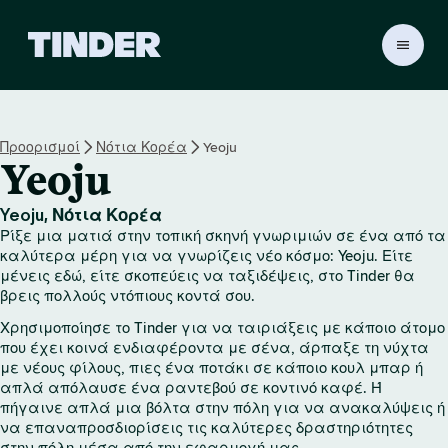
Α
ρ
χ
ι
κ
Προορισμοί
Νότια Κορέα
Yeoju
ή
Yeoju
σ
ε
λ
Yeoju, Νότια Κορέα
ί
Ρίξε μια ματιά στην τοπική σκηνή γνωριμιών σε ένα από τα
δ
καλύτερα μέρη για να γνωρίζεις νέο κόσμο: Yeoju. Είτε
α
μένεις εδώ, είτε σκοπεύεις να ταξιδέψεις, στο Tinder θα
βρεις πολλούς ντόπιους κοντά σου.
T
i
Χρησιμοποίησε το Tinder για να ταιριάξεις με κάποιο άτομο
n
που έχει κοινά ενδιαφέροντα με σένα, άρπαξε τη νύχτα
d
με νέους φίλους, πιες ένα ποτάκι σε κάποιο κουλ μπαρ ή
e
απλά απόλαυσε ένα ραντεβού σε κοντινό καφέ. Ή
r
πήγαινε απλά μια βόλτα στην πόλη για να ανακαλύψεις ή
να επαναπροσδιορίσεις τις καλύτερες δραστηριότητες
στην πόλη μέσα από την εφαρμογή μας.