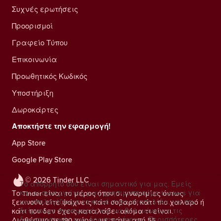
Συχνές ερωτήσεις
Προορισμοί
Γραφείο Τύπου
Επικοινωνία
Προωθητικός Κωδικός
Υποστήριξη
Δωροκάρτες
Αποκτήστε την εφαρμογή!
App Store
Google Play Store
© 2026 Tinder LLC
Το απόρρητό σου είναι σημαντικό για μας. Εμείς
και οι συνεργάτες μας χρησιμοποιούμε trackers για
Το Tinder είναι το μέρος όπου οι γνωριμίες όντως
να υπολογίζουμε το κοινό στην ιστοσελίδα, να σου
ξεκινούν, είτε ψάχνεις κάτι σοβαρό, κάτι πιο χαλαρό ή
δείχνουμε προσφορές και να βελτιώνουμε τις
κάτι που δεν έχεις καταλάβει ακόμα τι είναι.
διαφημιστικές μας δραστηριότητες.
Περισσότερες
Διαθέσιμο σε 190 χώρες με πάνω από 55