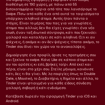
διαθέσιμη σε 190 χώρες, με πάνω από 55
δισεκατομμύρια ταίρια από τότε που λανσάραμε το
Swipe. Πίσω από κάθε ένα από αυτά τα ταιριάσματα
υπάρχουν αληθινά άτομα. Αυτός ήταν πάντα ο
στόχος. Είναι το μέρος που πας για να γνωρίσεις
άτομα που αλλιώς δεν θα είχες γνωρίσει: ένα νέο
crush, έναν ταξιδιωτικό σύντροφο, κάτι που ξεκινάει
χαλαρά και καταλήγει σε κάτι αληθινό. Ό,τι κι αν
ψάχνεις, ή ακόμα κι αν δεν ψάχνεις τίποτα ακόμα, το
Tinder σου δίνει τον χώρο να το ανακαλύψεις.
Δημιούργησε ένα προφίλ, όρισε τις προτιμήσεις σου
και ξεκίνα το swipe. Κάνε Like σε κάποιο άτομο και
αν του αρέσεις κι εσύ, βρήκες ταίρι. Από εκεί και
πέρα, είναι στο χέρι σου. Στείλε μήνυμα, κανόνισε
κάτι, δες τι θα γίνει. Με λειτουργίες όπως το Double
Date, η Μουσική, το Διαβατήριο, η Χημεία και άλλα, το
Tinder είναι φτιαγμένο για κάθε είδους σύνδεση:
χαλαρή, σοβαρή ή κάτι ενδιάμεσο.
Κατέβασε δωρεάν την εφαρμογή Tinder για iOS και
Android.