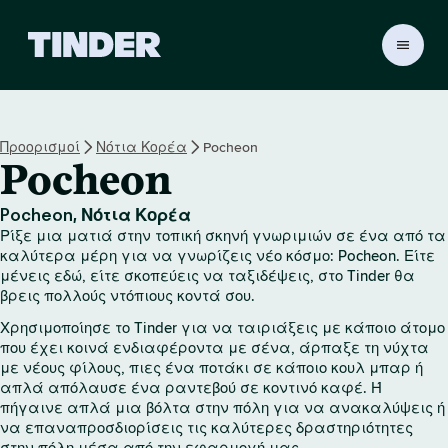
Α
ρ
χ
ι
κ
Προορισμοί
Νότια Κορέα
Pocheon
ή
Pocheon
σ
ε
λ
Pocheon, Νότια Κορέα
ί
Ρίξε μια ματιά στην τοπική σκηνή γνωριμιών σε ένα από τα
δ
καλύτερα μέρη για να γνωρίζεις νέο κόσμο: Pocheon. Είτε
α
μένεις εδώ, είτε σκοπεύεις να ταξιδέψεις, στο Tinder θα
βρεις πολλούς ντόπιους κοντά σου.
T
i
Χρησιμοποίησε το Tinder για να ταιριάξεις με κάποιο άτομο
n
που έχει κοινά ενδιαφέροντα με σένα, άρπαξε τη νύχτα
d
με νέους φίλους, πιες ένα ποτάκι σε κάποιο κουλ μπαρ ή
e
απλά απόλαυσε ένα ραντεβού σε κοντινό καφέ. Ή
r
πήγαινε απλά μια βόλτα στην πόλη για να ανακαλύψεις ή
να επαναπροσδιορίσεις τις καλύτερες δραστηριότητες
στην πόλη μέσα από την εφαρμογή μας.