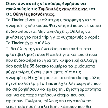
Όταν συναντάς νέο κόσμο, θυμήσου να
ακολουθείς τις
Συμβουλές ασφάλειας
και
τις
Οδηγίες κοινότητας
.
Το Tinder είναι η καλύτερη εφαρμογή για να
γνωρίσεις νέο κόσμο. Ψάχνεις κάποιον με κοινά
ενδιαφέροντα; Μην ανησυχείς. Θέλεις να
μιλήσεις για road trip ή για νυχτερινές αγορές;
Το Tinder έχει απ' όλα!
Τι θα έλεγες για ένα άτομο που σκάει στα
φεστιβάλ μαζί σου; Ή απλά για κάποιο άτομο
που ενδιαφέρεται για την κλιματική αλλαγή
όσο εσύ; Με 55 δισεκατομμύρια ταιριάσματα
μέχρι τώρα, έχουμε μια εμπειρία στις
γνωριμίες. Η σχέση σου με το online dating μόλις
έγινε καλύτερη: Το Tinder έχει λειτουργίες που
θα σε βοηθήσουν να έχεις τη μέγιστη ορατότητα
και να σε παρατηρήσουν άτομα που σου
αρέσουν. Γνώρισε φίλους που αγαπούν τον
καφέ όσο εσύ ή απλά βρες κάποιον που θα