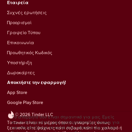
Εταιρεία
Συχνές ερωτήσεις
Προορισμοί
Γραφείο Τύπου
Επικοινωνία
Προωθητικός Κωδικός
Υποστήριξη
Δωροκάρτες
Αποκτήστε την εφαρμογή!
App Store
Google Play Store
© 2026 Tinder LLC
Το απόρρητό σου είναι σημαντικό για μας. Εμείς
και οι συνεργάτες μας χρησιμοποιούμε trackers για
Το Tinder είναι το μέρος όπου οι γνωριμίες όντως
να υπολογίζουμε το κοινό στην ιστοσελίδα, να σου
ξεκινούν, είτε ψάχνεις κάτι σοβαρό, κάτι πιο χαλαρό ή