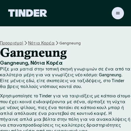
Α
ρ
χ
ι
κ
Προορισμοί
Νότια Κορέα
Gangneung
ή
Gangneung
σ
ε
λ
Gangneung, Νότια Κορέα
ί
Ρίξε μια ματιά στην τοπική σκηνή γνωριμιών σε ένα από τα
δ
καλύτερα μέρη για να γνωρίζεις νέο κόσμο: Gangneung.
α
Είτε μένεις εδώ, είτε σκοπεύεις να ταξιδέψεις, στο Tinder
θα βρεις πολλούς ντόπιους κοντά σου.
T
i
Χρησιμοποίησε το Tinder για να ταιριάξεις με κάποιο άτομο
n
που έχει κοινά ενδιαφέροντα με σένα, άρπαξε τη νύχτα
d
με νέους φίλους, πιες ένα ποτάκι σε κάποιο κουλ μπαρ ή
e
απλά απόλαυσε ένα ραντεβού σε κοντινό καφέ. Ή
r
πήγαινε απλά μια βόλτα στην πόλη για να ανακαλύψεις ή
να επαναπροσδιορίσεις τις καλύτερες δραστηριότητες
στην πόλη μέσα από την εφαρμογή μας.