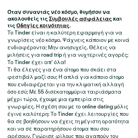
Όταν συναντάς νέο κόσμο, θυμήσου να
ακολουθείς τις
Συμβουλές ασφάλειας
και
τις
Οδηγίες κοινότητας
.
Το Tinder είναι η καλύτερη εφαρμογή για να
γνωρίσεις νέο κόσμο. Ψάχνεις κάποιον με κοινά
ενδιαφέροντα; Μην ανησυχείς. Θέλεις να
μιλήσεις για road trip ή για νυχτερινές αγορές;
Το Tinder έχει απ' όλα!
Τι θα έλεγες για ένα άτομο που σκάει στα
φεστιβάλ μαζί σου; Ή απλά για κάποιο άτομο
που ενδιαφέρεται για την κλιματική αλλαγή
όσο εσύ; Με 55 δισεκατομμύρια ταιριάσματα
μέχρι τώρα, έχουμε μια εμπειρία στις
γνωριμίες. Η σχέση σου με το online dating μόλις
έγινε καλύτερη: Το Tinder έχει λειτουργίες που
θα σε βοηθήσουν να έχεις τη μέγιστη ορατότητα
και να σε παρατηρήσουν άτομα που σου
αρέσουν. Γνώρισε φίλους που αγαπούν τον