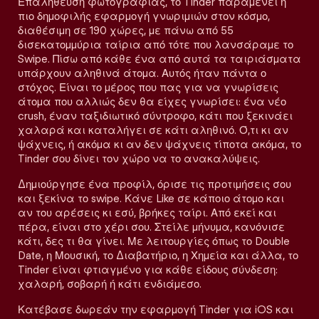
Επαλήθευση φωτογραφίας, το Tinder παραμένει η
πιο δημοφιλής εφαρμογή γνωριμιών στον κόσμο,
διαθέσιμη σε 190 χώρες, με πάνω από 55
δισεκατομμύρια ταίρια από τότε που λανσάραμε το
Swipe. Πίσω από κάθε ένα από αυτά τα ταιριάσματα
υπάρχουν αληθινά άτομα. Αυτός ήταν πάντα ο
στόχος. Είναι το μέρος που πας για να γνωρίσεις
άτομα που αλλιώς δεν θα είχες γνωρίσει: ένα νέο
crush, έναν ταξιδιωτικό σύντροφο, κάτι που ξεκινάει
χαλαρά και καταλήγει σε κάτι αληθινό. Ό,τι κι αν
ψάχνεις, ή ακόμα κι αν δεν ψάχνεις τίποτα ακόμα, το
Tinder σου δίνει τον χώρο να το ανακαλύψεις.
Δημιούργησε ένα προφίλ, όρισε τις προτιμήσεις σου
και ξεκίνα το swipe. Κάνε Like σε κάποιο άτομο και
αν του αρέσεις κι εσύ, βρήκες ταίρι. Από εκεί και
πέρα, είναι στο χέρι σου. Στείλε μήνυμα, κανόνισε
κάτι, δες τι θα γίνει. Με λειτουργίες όπως το Double
Date, η Μουσική, το Διαβατήριο, η Χημεία και άλλα, το
Tinder είναι φτιαγμένο για κάθε είδους σύνδεση:
χαλαρή, σοβαρή ή κάτι ενδιάμεσο.
Κατέβασε δωρεάν την εφαρμογή Tinder για iOS και