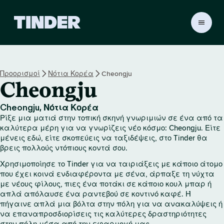
Α
ρ
χ
ι
κ
Προορισμοί
Νότια Κορέα
Cheongju
ή
Cheongju
σ
ε
λ
Cheongju, Νότια Κορέα
ί
Ρίξε μια ματιά στην τοπική σκηνή γνωριμιών σε ένα από τα
δ
καλύτερα μέρη για να γνωρίζεις νέο κόσμο: Cheongju. Είτε
α
μένεις εδώ, είτε σκοπεύεις να ταξιδέψεις, στο Tinder θα
βρεις πολλούς ντόπιους κοντά σου.
T
i
Χρησιμοποίησε το Tinder για να ταιριάξεις με κάποιο άτομο
n
που έχει κοινά ενδιαφέροντα με σένα, άρπαξε τη νύχτα
d
με νέους φίλους, πιες ένα ποτάκι σε κάποιο κουλ μπαρ ή
e
απλά απόλαυσε ένα ραντεβού σε κοντινό καφέ. Ή
r
πήγαινε απλά μια βόλτα στην πόλη για να ανακαλύψεις ή
να επαναπροσδιορίσεις τις καλύτερες δραστηριότητες
στην πόλη μέσα από την εφαρμογή μας.