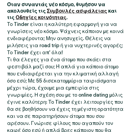
Όταν συναντάς νέο κόσμο, θυμήσου να
ακολουθείς τις
Συμβουλές ασφάλειας
και
τις
Οδηγίες κοινότητας
.
Το Tinder είναι η καλύτερη εφαρμογή για να
γνωρίσεις νέο κόσμο. Ψάχνεις κάποιον με κοινά
ενδιαφέροντα; Μην ανησυχείς. Θέλεις να
μιλήσεις για road trip ή για νυχτερινές αγορές;
Το Tinder έχει απ' όλα!
Τι θα έλεγες για ένα άτομο που σκάει στα
φεστιβάλ μαζί σου; Ή απλά για κάποιο άτομο
που ενδιαφέρεται για την κλιματική αλλαγή
όσο εσύ; Με 55 δισεκατομμύρια ταιριάσματα
μέχρι τώρα, έχουμε μια εμπειρία στις
γνωριμίες. Η σχέση σου με το online dating μόλις
έγινε καλύτερη: Το Tinder έχει λειτουργίες που
θα σε βοηθήσουν να έχεις τη μέγιστη ορατότητα
και να σε παρατηρήσουν άτομα που σου
αρέσουν. Γνώρισε φίλους που αγαπούν τον
καφέ όσο εσύ ή απλά βρες κάποιον που θα