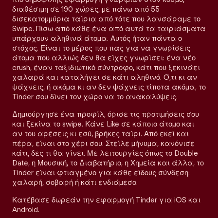
διαθέσιμη σε 190 χώρες, με πάνω από 55
δισεκατομμύρια ταίρια από τότε που λανσάραμε το
Swipe. Πίσω από κάθε ένα από αυτά τα ταιριάσματα
υπάρχουν αληθινά άτομα. Αυτός ήταν πάντα ο
στόχος. Είναι το μέρος που πας για να γνωρίσεις
άτομα που αλλιώς δεν θα είχες γνωρίσει: ένα νέο
crush, έναν ταξιδιωτικό σύντροφο, κάτι που ξεκινάει
χαλαρά και καταλήγει σε κάτι αληθινό. Ό,τι κι αν
ψάχνεις, ή ακόμα κι αν δεν ψάχνεις τίποτα ακόμα, το
Tinder σου δίνει τον χώρο να το ανακαλύψεις.
Δημιούργησε ένα προφίλ, όρισε τις προτιμήσεις σου
και ξεκίνα το swipe. Κάνε Like σε κάποιο άτομο και
αν του αρέσεις κι εσύ, βρήκες ταίρι. Από εκεί και
πέρα, είναι στο χέρι σου. Στείλε μήνυμα, κανόνισε
κάτι, δες τι θα γίνει. Με λειτουργίες όπως το Double
Date, η Μουσική, το Διαβατήριο, η Χημεία και άλλα, το
Tinder είναι φτιαγμένο για κάθε είδους σύνδεση:
χαλαρή, σοβαρή ή κάτι ενδιάμεσο.
Κατέβασε δωρεάν την εφαρμογή Tinder για iOS και
Android.