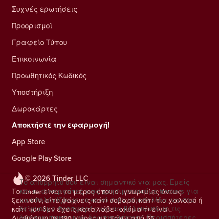
Συχνές ερωτήσεις
Προορισμοί
Γραφείο Τύπου
Επικοινωνία
Προωθητικός Κωδικός
Υποστήριξη
Δωροκάρτες
Αποκτήστε την εφαρμογή!
App Store
Google Play Store
© 2026 Tinder LLC
Το απόρρητό σου είναι σημαντικό για μας. Εμείς
και οι συνεργάτες μας χρησιμοποιούμε trackers για
Το Tinder είναι το μέρος όπου οι γνωριμίες όντως
να υπολογίζουμε το κοινό στην ιστοσελίδα, να σου
ξεκινούν, είτε ψάχνεις κάτι σοβαρό, κάτι πιο χαλαρό ή
δείχνουμε προσφορές και να βελτιώνουμε τις
κάτι που δεν έχεις καταλάβει ακόμα τι είναι.
διαφημιστικές μας δραστηριότητες.
Περισσότερες
Διαθέσιμο σε 190 χώρες με πάνω από 55