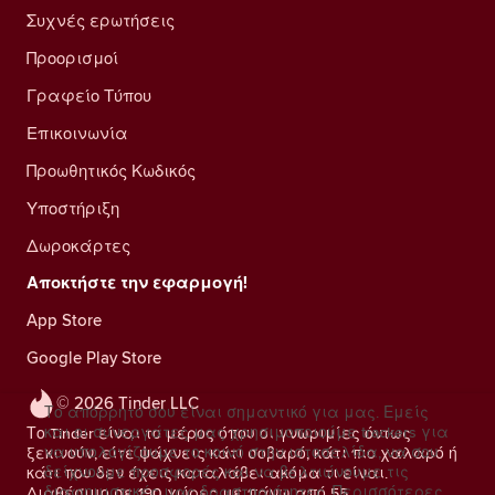
Συχνές ερωτήσεις
Προορισμοί
Γραφείο Τύπου
Επικοινωνία
Προωθητικός Κωδικός
Υποστήριξη
Δωροκάρτες
Αποκτήστε την εφαρμογή!
App Store
Google Play Store
© 2026 Tinder LLC
Το απόρρητό σου είναι σημαντικό για μας. Εμείς
και οι συνεργάτες μας χρησιμοποιούμε trackers για
Το Tinder είναι το μέρος όπου οι γνωριμίες όντως
να υπολογίζουμε το κοινό στην ιστοσελίδα, να σου
ξεκινούν, είτε ψάχνεις κάτι σοβαρό, κάτι πιο χαλαρό ή
δείχνουμε προσφορές και να βελτιώνουμε τις
κάτι που δεν έχεις καταλάβει ακόμα τι είναι.
διαφημιστικές μας δραστηριότητες.
Περισσότερες
Διαθέσιμο σε 190 χώρες με πάνω από 55