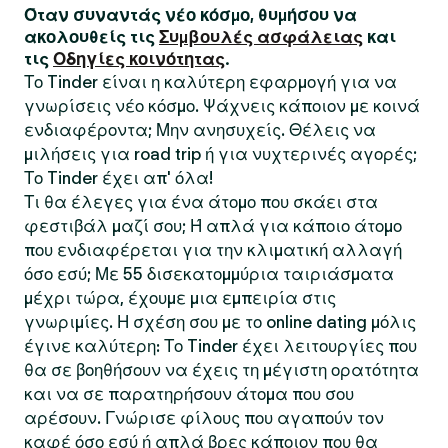
Όταν συναντάς νέο κόσμο, θυμήσου να
ακολουθείς τις
Συμβουλές ασφάλειας
και
τις
Οδηγίες κοινότητας
.
Το Tinder είναι η καλύτερη εφαρμογή για να
γνωρίσεις νέο κόσμο. Ψάχνεις κάποιον με κοινά
ενδιαφέροντα; Μην ανησυχείς. Θέλεις να
μιλήσεις για road trip ή για νυχτερινές αγορές;
Το Tinder έχει απ' όλα!
Τι θα έλεγες για ένα άτομο που σκάει στα
φεστιβάλ μαζί σου; Ή απλά για κάποιο άτομο
που ενδιαφέρεται για την κλιματική αλλαγή
όσο εσύ; Με 55 δισεκατομμύρια ταιριάσματα
μέχρι τώρα, έχουμε μια εμπειρία στις
γνωριμίες. Η σχέση σου με το online dating μόλις
έγινε καλύτερη: Το Tinder έχει λειτουργίες που
θα σε βοηθήσουν να έχεις τη μέγιστη ορατότητα
και να σε παρατηρήσουν άτομα που σου
αρέσουν. Γνώρισε φίλους που αγαπούν τον
καφέ όσο εσύ ή απλά βρες κάποιον που θα