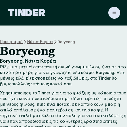
Α
ρ
χ
ι
κ
Προορισμοί
Νότια Κορέα
Boryeong
ή
Boryeong
σ
ε
λ
Boryeong, Νότια Κορέα
ί
Ρίξε μια ματιά στην τοπική σκηνή γνωριμιών σε ένα από τα
δ
καλύτερα μέρη για να γνωρίζεις νέο κόσμο: Boryeong. Είτε
α
μένεις εδώ, είτε σκοπεύεις να ταξιδέψεις, στο Tinder θα
βρεις πολλούς ντόπιους κοντά σου.
T
i
Χρησιμοποίησε το Tinder για να ταιριάξεις με κάποιο άτομο
n
που έχει κοινά ενδιαφέροντα με σένα, άρπαξε τη νύχτα
d
με νέους φίλους, πιες ένα ποτάκι σε κάποιο κουλ μπαρ ή
e
απλά απόλαυσε ένα ραντεβού σε κοντινό καφέ. Ή
r
πήγαινε απλά μια βόλτα στην πόλη για να ανακαλύψεις ή
να επαναπροσδιορίσεις τις καλύτερες δραστηριότητες
στην πόλη μέσα από την εφαρμογή μας.