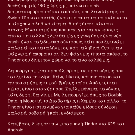
διαθέσιμη σε 190 χώρες, με πάνω από 55
δισεκατομμύρια ταίρια από τότε που λανσάραμε το
Swipe. Πίσω από κάθε ένα από αυτά τα ταιριάσματα
υπάρχουν αληθινά άτομα. Αυτός ήταν πάντα ο
στόχος. Είναι το μέρος που πας για να γνωρίσεις
άτομα που αλλιώς δεν θα είχες γνωρίσει: ένα νέο
crush, έναν ταξιδιωτικό σύντροφο, κάτι που ξεκινάει
χαλαρά και καταλήγει σε κάτι αληθινό. Ό,τι κι αν
ψάχνεις, ή ακόμα κι αν δεν ψάχνεις τίποτα ακόμα, το
Tinder σου δίνει τον χώρο να το ανακαλύψεις.
Δημιούργησε ένα προφίλ, όρισε τις προτιμήσεις σου
και ξεκίνα το swipe. Κάνε Like σε κάποιο άτομο και
αν του αρέσεις κι εσύ, βρήκες ταίρι. Από εκεί και
πέρα, είναι στο χέρι σου. Στείλε μήνυμα, κανόνισε
κάτι, δες τι θα γίνει. Με λειτουργίες όπως το Double
Date, η Μουσική, το Διαβατήριο, η Χημεία και άλλα, το
Tinder είναι φτιαγμένο για κάθε είδους σύνδεση:
χαλαρή, σοβαρή ή κάτι ενδιάμεσο.
Κατέβασε δωρεάν την εφαρμογή Tinder για iOS και
Android.