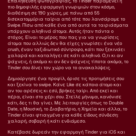
Επαλήθευση φωτογραφίας, το Tinder παραμένει η
πιο δημοφιλής εφαρμογή γνωριμιών στον κόσμο,
διαθέσιμη σε 190 χώρες, με πάνω από 55
δισεκατομμύρια ταίρια από τότε που λανσάραμε το
Swipe. Πίσω από κάθε ένα από αυτά τα ταιριάσματα
υπάρχουν αληθινά άτομα. Αυτός ήταν πάντα ο
στόχος. Είναι το μέρος που πας για να γνωρίσεις
άτομα που αλλιώς δεν θα είχες γνωρίσει: ένα νέο
crush, έναν ταξιδιωτικό σύντροφο, κάτι που ξεκινάει
χαλαρά και καταλήγει σε κάτι αληθινό. Ό,τι κι αν
ψάχνεις, ή ακόμα κι αν δεν ψάχνεις τίποτα ακόμα, το
Tinder σου δίνει τον χώρο να το ανακαλύψεις.
Δημιούργησε ένα προφίλ, όρισε τις προτιμήσεις σου
και ξεκίνα το swipe. Κάνε Like σε κάποιο άτομο και
αν του αρέσεις κι εσύ, βρήκες ταίρι. Από εκεί και
πέρα, είναι στο χέρι σου. Στείλε μήνυμα, κανόνισε
κάτι, δες τι θα γίνει. Με λειτουργίες όπως το Double
Date, η Μουσική, το Διαβατήριο, η Χημεία και άλλα, το
Tinder είναι φτιαγμένο για κάθε είδους σύνδεση:
χαλαρή, σοβαρή ή κάτι ενδιάμεσο.
Κατέβασε δωρεάν την εφαρμογή Tinder για iOS και