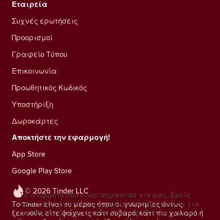
Εταιρεία
Συχνές ερωτήσεις
Προορισμοί
Γραφείο Τύπου
Επικοινωνία
Προωθητικός Κωδικός
Υποστήριξη
Δωροκάρτες
Αποκτήστε την εφαρμογή!
App Store
Google Play Store
© 2026 Tinder LLC
Το απόρρητό σου είναι σημαντικό για μας. Εμείς
και οι συνεργάτες μας χρησιμοποιούμε trackers για
Το Tinder είναι το μέρος όπου οι γνωριμίες όντως
να υπολογίζουμε το κοινό στην ιστοσελίδα, να σου
ξεκινούν, είτε ψάχνεις κάτι σοβαρό, κάτι πιο χαλαρό ή