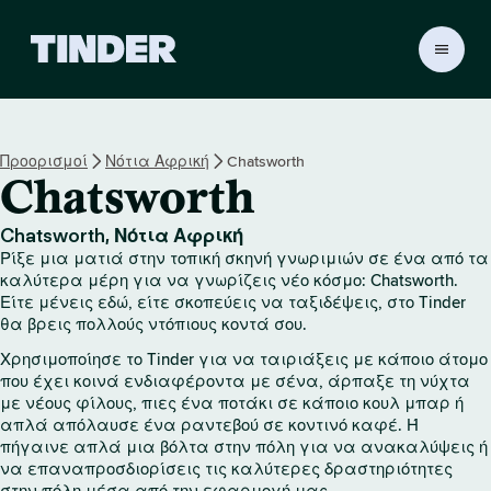
Α
ρ
χ
ι
κ
Προορισμοί
Νότια Αφρική
Chatsworth
ή
Chatsworth
σ
ε
λ
Chatsworth, Νότια Αφρική
ί
Ρίξε μια ματιά στην τοπική σκηνή γνωριμιών σε ένα από τα
δ
καλύτερα μέρη για να γνωρίζεις νέο κόσμο: Chatsworth.
α
Είτε μένεις εδώ, είτε σκοπεύεις να ταξιδέψεις, στο Tinder
θα βρεις πολλούς ντόπιους κοντά σου.
T
i
Χρησιμοποίησε το Tinder για να ταιριάξεις με κάποιο άτομο
n
που έχει κοινά ενδιαφέροντα με σένα, άρπαξε τη νύχτα
d
με νέους φίλους, πιες ένα ποτάκι σε κάποιο κουλ μπαρ ή
e
απλά απόλαυσε ένα ραντεβού σε κοντινό καφέ. Ή
r
πήγαινε απλά μια βόλτα στην πόλη για να ανακαλύψεις ή
να επαναπροσδιορίσεις τις καλύτερες δραστηριότητες
στην πόλη μέσα από την εφαρμογή μας.