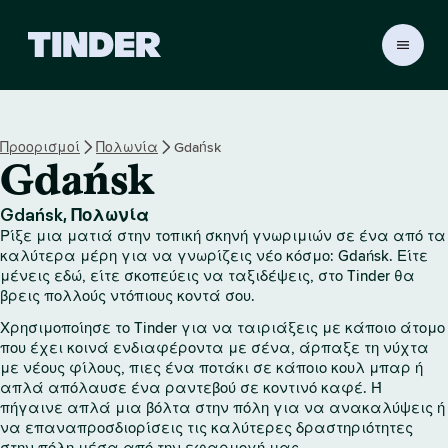
Α
ρ
χ
ι
κ
Προορισμοί
Πολωνία
Gdańsk
ή
Gdańsk
σ
ε
λ
Gdańsk, Πολωνία
ί
Ρίξε μια ματιά στην τοπική σκηνή γνωριμιών σε ένα από τα
δ
καλύτερα μέρη για να γνωρίζεις νέο κόσμο: Gdańsk. Είτε
α
μένεις εδώ, είτε σκοπεύεις να ταξιδέψεις, στο Tinder θα
βρεις πολλούς ντόπιους κοντά σου.
T
i
Χρησιμοποίησε το Tinder για να ταιριάξεις με κάποιο άτομο
n
που έχει κοινά ενδιαφέροντα με σένα, άρπαξε τη νύχτα
d
με νέους φίλους, πιες ένα ποτάκι σε κάποιο κουλ μπαρ ή
e
απλά απόλαυσε ένα ραντεβού σε κοντινό καφέ. Ή
r
πήγαινε απλά μια βόλτα στην πόλη για να ανακαλύψεις ή
να επαναπροσδιορίσεις τις καλύτερες δραστηριότητες
στην πόλη μέσα από την εφαρμογή μας.