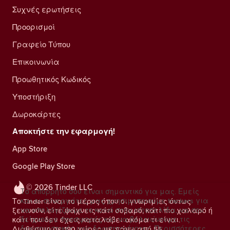
Συχνές ερωτήσεις
Προορισμοί
Γραφείο Τύπου
Επικοινωνία
Προωθητικός Κωδικός
Υποστήριξη
Δωροκάρτες
Αποκτήστε την εφαρμογή!
App Store
Google Play Store
© 2026 Tinder LLC
Το απόρρητό σου είναι σημαντικό για μας. Εμείς
και οι συνεργάτες μας χρησιμοποιούμε trackers για
Το Tinder είναι το μέρος όπου οι γνωριμίες όντως
να υπολογίζουμε το κοινό στην ιστοσελίδα, να σου
ξεκινούν, είτε ψάχνεις κάτι σοβαρό, κάτι πιο χαλαρό ή
δείχνουμε προσφορές και να βελτιώνουμε τις
κάτι που δεν έχεις καταλάβει ακόμα τι είναι.
διαφημιστικές μας δραστηριότητες.
Περισσότερες
Διαθέσιμο σε 190 χώρες με πάνω από 55