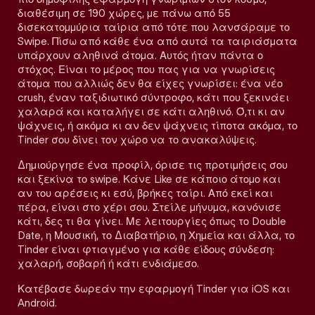
διαθέσιμη σε 190 χώρες, με πάνω από 55
δισεκατομμύρια ταίρια από τότε που λανσάραμε το
Swipe. Πίσω από κάθε ένα από αυτά τα ταιριάσματα
υπάρχουν αληθινά άτομα. Αυτός ήταν πάντα ο
στόχος. Είναι το μέρος που πας για να γνωρίσεις
άτομα που αλλιώς δεν θα είχες γνωρίσει: ένα νέο
crush, έναν ταξιδιωτικό σύντροφο, κάτι που ξεκινάει
χαλαρά και καταλήγει σε κάτι αληθινό. Ό,τι κι αν
ψάχνεις, ή ακόμα κι αν δεν ψάχνεις τίποτα ακόμα, το
Tinder σου δίνει τον χώρο να το ανακαλύψεις.
Δημιούργησε ένα προφίλ, όρισε τις προτιμήσεις σου
και ξεκίνα το swipe. Κάνε Like σε κάποιο άτομο και
αν του αρέσεις κι εσύ, βρήκες ταίρι. Από εκεί και
πέρα, είναι στο χέρι σου. Στείλε μήνυμα, κανόνισε
κάτι, δες τι θα γίνει. Με λειτουργίες όπως το Double
Date, η Μουσική, το Διαβατήριο, η Χημεία και άλλα, το
Tinder είναι φτιαγμένο για κάθε είδους σύνδεση:
χαλαρή, σοβαρή ή κάτι ενδιάμεσο.
Κατέβασε δωρεάν την εφαρμογή Tinder για iOS και
Android.