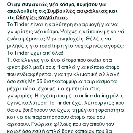
Όταν συναντάς νέο κόσμο, θυμήσου να
ακολουθείς τις
Συμβουλές ασφάλειας
και
τις
Οδηγίες κοινότητας
.
Το Tinder είναι η καλύτερη εφαρμογή για να
γνωρίσεις νέο κόσμο. Ψάχνεις κάποιον με κοινά
ενδιαφέροντα; Μην ανησυχείς. Θέλεις να
μιλήσεις για road trip ή για νυχτερινές αγορές;
Το Tinder έχει απ' όλα!
Τι θα έλεγες για ένα άτομο που σκάει στα
φεστιβάλ μαζί σου; Ή απλά για κάποιο άτομο
που ενδιαφέρεται για την κλιματική αλλαγή
όσο εσύ; Με 55 δισεκατομμύρια ταιριάσματα
μέχρι τώρα, έχουμε μια εμπειρία στις
γνωριμίες. Η σχέση σου με το online dating μόλις
έγινε καλύτερη: Το Tinder έχει λειτουργίες που
θα σε βοηθήσουν να έχεις τη μέγιστη ορατότητα
και να σε παρατηρήσουν άτομα που σου
αρέσουν. Γνώρισε φίλους που αγαπούν τον
καφέ όσο εσύ ή απλά βρες κάποιον που θα