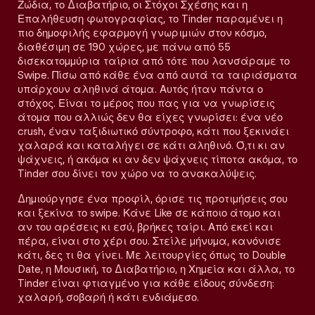
Ζώδια, το Διαβατήριο, οι Στόχοι Σχέσης και η
Επαλήθευση φωτογραφίας, το Tinder παραμένει η
πιο δημοφιλής εφαρμογή γνωριμιών στον κόσμο,
διαθέσιμη σε 190 χώρες, με πάνω από 55
δισεκατομμύρια ταίρια από τότε που λανσάραμε το
Swipe. Πίσω από κάθε ένα από αυτά τα ταιριάσματα
υπάρχουν αληθινά άτομα. Αυτός ήταν πάντα ο
στόχος. Είναι το μέρος που πας για να γνωρίσεις
άτομα που αλλιώς δεν θα είχες γνωρίσει: ένα νέο
crush, έναν ταξιδιωτικό σύντροφο, κάτι που ξεκινάει
χαλαρά και καταλήγει σε κάτι αληθινό. Ό,τι κι αν
ψάχνεις, ή ακόμα κι αν δεν ψάχνεις τίποτα ακόμα, το
Tinder σου δίνει τον χώρο να το ανακαλύψεις.
Δημιούργησε ένα προφίλ, όρισε τις προτιμήσεις σου
και ξεκίνα το swipe. Κάνε Like σε κάποιο άτομο και
αν του αρέσεις κι εσύ, βρήκες ταίρι. Από εκεί και
πέρα, είναι στο χέρι σου. Στείλε μήνυμα, κανόνισε
κάτι, δες τι θα γίνει. Με λειτουργίες όπως το Double
Date, η Μουσική, το Διαβατήριο, η Χημεία και άλλα, το
Tinder είναι φτιαγμένο για κάθε είδους σύνδεση:
χαλαρή, σοβαρή ή κάτι ενδιάμεσο.