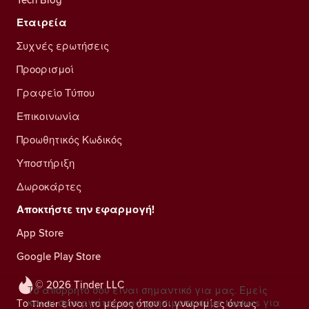
Εταιρεία
Συχνές ερωτήσεις
Προορισμοί
Γραφείο Τύπου
Επικοινωνία
Προωθητικός Κωδικός
Υποστήριξη
Δωροκάρτες
Αποκτήστε την εφαρμογή!
App Store
Google Play Store
© 2026 Tinder LLC
Το απόρρητό σου είναι σημαντικό για μας. Εμείς
και οι συνεργάτες μας χρησιμοποιούμε trackers για
Το Tinder είναι το μέρος όπου οι γνωριμίες όντως