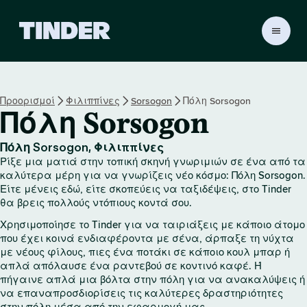
Α
ρ
χ
ι
κ
Προορισμοί
Φιλιππίνες
Sorsogon
Πόλη Sorsogon
ή
Πόλη Sorsogon
σ
ε
λ
Πόλη Sorsogon, Φιλιππίνες
ί
Ρίξε μια ματιά στην τοπική σκηνή γνωριμιών σε ένα από τα
δ
καλύτερα μέρη για να γνωρίζεις νέο κόσμο: Πόλη Sorsogon.
α
Είτε μένεις εδώ, είτε σκοπεύεις να ταξιδέψεις, στο Tinder
θα βρεις πολλούς ντόπιους κοντά σου.
T
i
Χρησιμοποίησε το Tinder για να ταιριάξεις με κάποιο άτομο
n
που έχει κοινά ενδιαφέροντα με σένα, άρπαξε τη νύχτα
d
με νέους φίλους, πιες ένα ποτάκι σε κάποιο κουλ μπαρ ή
e
απλά απόλαυσε ένα ραντεβού σε κοντινό καφέ. Ή
r
πήγαινε απλά μια βόλτα στην πόλη για να ανακαλύψεις ή
να επαναπροσδιορίσεις τις καλύτερες δραστηριότητες
στην πόλη μέσα από την εφαρμογή μας.