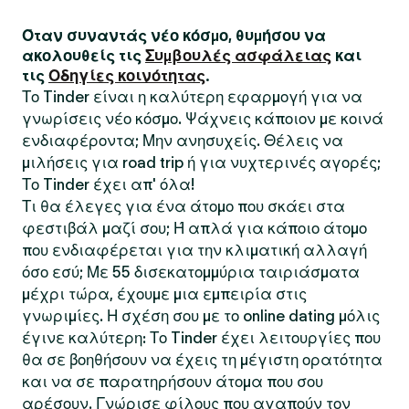
Όταν συναντάς νέο κόσμο, θυμήσου να
ακολουθείς τις
Συμβουλές ασφάλειας
και
τις
Οδηγίες κοινότητας
.
Το Tinder είναι η καλύτερη εφαρμογή για να
γνωρίσεις νέο κόσμο. Ψάχνεις κάποιον με κοινά
ενδιαφέροντα; Μην ανησυχείς. Θέλεις να
μιλήσεις για road trip ή για νυχτερινές αγορές;
Το Tinder έχει απ' όλα!
Τι θα έλεγες για ένα άτομο που σκάει στα
φεστιβάλ μαζί σου; Ή απλά για κάποιο άτομο
που ενδιαφέρεται για την κλιματική αλλαγή
όσο εσύ; Με 55 δισεκατομμύρια ταιριάσματα
μέχρι τώρα, έχουμε μια εμπειρία στις
γνωριμίες. Η σχέση σου με το online dating μόλις
έγινε καλύτερη: Το Tinder έχει λειτουργίες που
θα σε βοηθήσουν να έχεις τη μέγιστη ορατότητα
και να σε παρατηρήσουν άτομα που σου
αρέσουν. Γνώρισε φίλους που αγαπούν τον