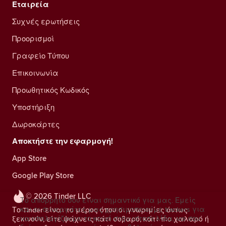
Εταιρεία
Συχνές ερωτήσεις
Προορισμοί
Γραφείο Τύπου
Επικοινωνία
Προωθητικός Κωδικός
Υποστήριξη
Δωροκάρτες
Αποκτήστε την εφαρμογή!
App Store
Google Play Store
© 2026 Tinder LLC
Το απόρρητό σου είναι σημαντικό για μας. Εμείς
και οι συνεργάτες μας χρησιμοποιούμε trackers για
Το Tinder είναι το μέρος όπου οι γνωριμίες όντως
να υπολογίζουμε το κοινό στην ιστοσελίδα, να σου
ξεκινούν, είτε ψάχνεις κάτι σοβαρό, κάτι πιο χαλαρό ή