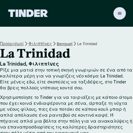
Α
ρ
χ
ι
κ
Προορισμοί
Φιλιππίνες
Benguet
La Trinidad
ή
La Trinidad
σ
ε
λ
La Trinidad, Φιλιππίνες
ί
Ρίξε μια ματιά στην τοπική σκηνή γνωριμιών σε ένα από τα
δ
καλύτερα μέρη για να γνωρίζεις νέο κόσμο: La Trinidad.
α
Είτε μένεις εδώ, είτε σκοπεύεις να ταξιδέψεις, στο Tinder
θα βρεις πολλούς ντόπιους κοντά σου.
T
i
Χρησιμοποίησε το Tinder για να ταιριάξεις με κάποιο άτομο
n
που έχει κοινά ενδιαφέροντα με σένα, άρπαξε τη νύχτα
d
με νέους φίλους, πιες ένα ποτάκι σε κάποιο κουλ μπαρ ή
e
απλά απόλαυσε ένα ραντεβού σε κοντινό καφέ. Ή
r
πήγαινε απλά μια βόλτα στην πόλη για να ανακαλύψεις ή
να επαναπροσδιορίσεις τις καλύτερες δραστηριότητες
στην πόλη μέσα από την εφαρμογή μας.