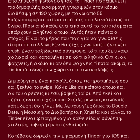
Επαλήθευση φωτογραφίας, το Tinder παραμένει η
πιο δημοφιλής εφαρμογή γνωριμιών στον κόσμο,
διαθέσιμη σε 190 χώρες, με πάνω από 55
δισεκατομμύρια ταίρια από τότε που λανσάραμε το
Swipe. Πίσω από κάθε ένα από αυτά τα ταιριάσματα
υπάρχουν αληθινά άτομα. Αυτός ήταν πάντα ο
στόχος. Είναι το μέρος που πας για να γνωρίσεις
άτομα που αλλιώς δεν θα είχες γνωρίσει: ένα νέο
crush, έναν ταξιδιωτικό σύντροφο, κάτι που ξεκινάει
χαλαρά και καταλήγει σε κάτι αληθινό. Ό,τι κι αν
ψάχνεις, ή ακόμα κι αν δεν ψάχνεις τίποτα ακόμα, το
Tinder σου δίνει τον χώρο να το ανακαλύψεις.
Δημιούργησε ένα προφίλ, όρισε τις προτιμήσεις σου
και ξεκίνα το swipe. Κάνε Like σε κάποιο άτομο και
αν του αρέσεις κι εσύ, βρήκες ταίρι. Από εκεί και
πέρα, είναι στο χέρι σου. Στείλε μήνυμα, κανόνισε
κάτι, δες τι θα γίνει. Με λειτουργίες όπως το Double
Date, η Μουσική, το Διαβατήριο, η Χημεία και άλλα, το
Tinder είναι φτιαγμένο για κάθε είδους σύνδεση:
χαλαρή, σοβαρή ή κάτι ενδιάμεσο.
Κατέβασε δωρεάν την εφαρμογή Tinder για iOS και