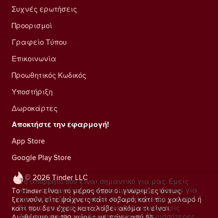
Συχνές ερωτήσεις
Προορισμοί
Γραφείο Τύπου
Επικοινωνία
Προωθητικός Κωδικός
Υποστήριξη
Δωροκάρτες
Αποκτήστε την εφαρμογή!
App Store
Google Play Store
© 2026 Tinder LLC
Το απόρρητό σου είναι σημαντικό για μας. Εμείς
και οι συνεργάτες μας χρησιμοποιούμε trackers για
Το Tinder είναι το μέρος όπου οι γνωριμίες όντως
να υπολογίζουμε το κοινό στην ιστοσελίδα, να σου
ξεκινούν, είτε ψάχνεις κάτι σοβαρό, κάτι πιο χαλαρό ή
δείχνουμε προσφορές και να βελτιώνουμε τις
κάτι που δεν έχεις καταλάβει ακόμα τι είναι.
διαφημιστικές μας δραστηριότητες.
Περισσότερες
Διαθέσιμο σε 190 χώρες με πάνω από 55