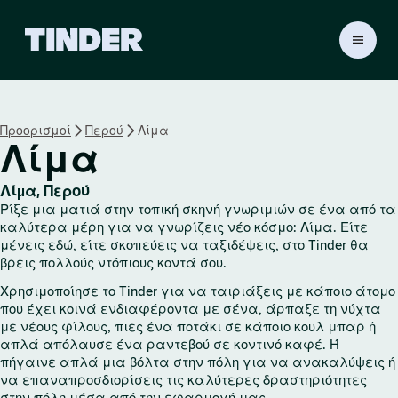
Α
ρ
χ
ι
κ
Προορισμοί
Περού
Λίμα
ή
Λίμα
σ
ε
λ
Λίμα, Περού
ί
Ρίξε μια ματιά στην τοπική σκηνή γνωριμιών σε ένα από τα
δ
καλύτερα μέρη για να γνωρίζεις νέο κόσμο: Λίμα. Είτε
α
μένεις εδώ, είτε σκοπεύεις να ταξιδέψεις, στο Tinder θα
βρεις πολλούς ντόπιους κοντά σου.
T
i
Χρησιμοποίησε το Tinder για να ταιριάξεις με κάποιο άτομο
n
που έχει κοινά ενδιαφέροντα με σένα, άρπαξε τη νύχτα
d
με νέους φίλους, πιες ένα ποτάκι σε κάποιο κουλ μπαρ ή
e
απλά απόλαυσε ένα ραντεβού σε κοντινό καφέ. Ή
r
πήγαινε απλά μια βόλτα στην πόλη για να ανακαλύψεις ή
να επαναπροσδιορίσεις τις καλύτερες δραστηριότητες
στην πόλη μέσα από την εφαρμογή μας.