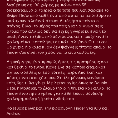
διαθέσιμη σε 190 χώρες, με πάνω από 55
δισεκατομμύρια ταίρια από τότε που λανσάραμε το
Swipe. Πίσω από κάθε ένα από αυτά τα ταιριάσματα
υπάρχουν αληθινά άτομα. Αυτός ήταν πάντα ο
στόχος. Είναι το μέρος που πας για να γνωρίσεις
άτομα που αλλιώς δεν θα είχες γνωρίσει: ένα νέο
crush, έναν ταξιδιωτικό σύντροφο, κάτι που ξεκινάει
χαλαρά και καταλήγει σε κάτι αληθινό. Ό,τι κι αν
ψάχνεις, ή ακόμα κι αν δεν ψάχνεις τίποτα ακόμα, το
Tinder σου δίνει τον χώρο να το ανακαλύψεις.
Δημιούργησε ένα προφίλ, όρισε τις προτιμήσεις σου
και ξεκίνα το swipe. Κάνε Like σε κάποιο άτομο και
αν του αρέσεις κι εσύ, βρήκες ταίρι. Από εκεί και
πέρα, είναι στο χέρι σου. Στείλε μήνυμα, κανόνισε
κάτι, δες τι θα γίνει. Με λειτουργίες όπως το Double
Date, η Μουσική, το Διαβατήριο, η Χημεία και άλλα, το
Tinder είναι φτιαγμένο για κάθε είδους σύνδεση:
χαλαρή, σοβαρή ή κάτι ενδιάμεσο.
Κατέβασε δωρεάν την εφαρμογή Tinder για iOS και
Android.