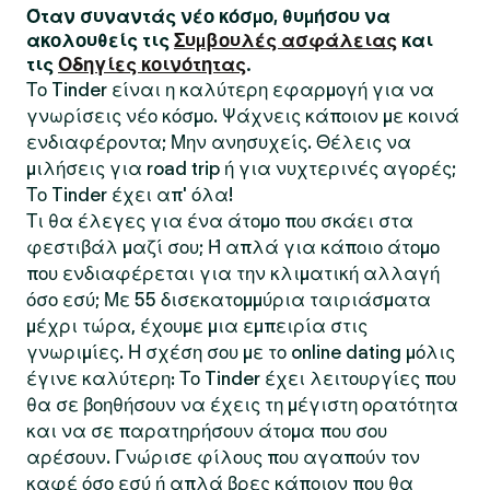
Όταν συναντάς νέο κόσμο, θυμήσου να
ακολουθείς τις
Συμβουλές ασφάλειας
και
τις
Οδηγίες κοινότητας
.
Το Tinder είναι η καλύτερη εφαρμογή για να
γνωρίσεις νέο κόσμο. Ψάχνεις κάποιον με κοινά
ενδιαφέροντα; Μην ανησυχείς. Θέλεις να
μιλήσεις για road trip ή για νυχτερινές αγορές;
Το Tinder έχει απ' όλα!
Τι θα έλεγες για ένα άτομο που σκάει στα
φεστιβάλ μαζί σου; Ή απλά για κάποιο άτομο
που ενδιαφέρεται για την κλιματική αλλαγή
όσο εσύ; Με 55 δισεκατομμύρια ταιριάσματα
μέχρι τώρα, έχουμε μια εμπειρία στις
γνωριμίες. Η σχέση σου με το online dating μόλις
έγινε καλύτερη: Το Tinder έχει λειτουργίες που
θα σε βοηθήσουν να έχεις τη μέγιστη ορατότητα
και να σε παρατηρήσουν άτομα που σου
αρέσουν. Γνώρισε φίλους που αγαπούν τον
καφέ όσο εσύ ή απλά βρες κάποιον που θα