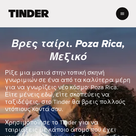
Α
ρ
χ
ι
κ
Βρες ταίρι. Poza Rica,
ή
σ
Μεξικό
ε
λ
ί
Ρίξε μια ματιά στην τοπική σκηνή
δ
γνωριμιών σε ένα από τα καλύτερα μέρη
α
για να γνωρίζεις νέο κόσμο: Poza Rica.
T
Είτε μένεις εδώ, είτε σκοπεύεις να
i
ταξιδέψεις, στο Tinder θα βρεις πολλούς
n
d
ντόπιους κοντά σου.
e
r
Χρησιμοποίησε το Tinder για να
ταιριάξεις με κάποιο άτομο που έχει