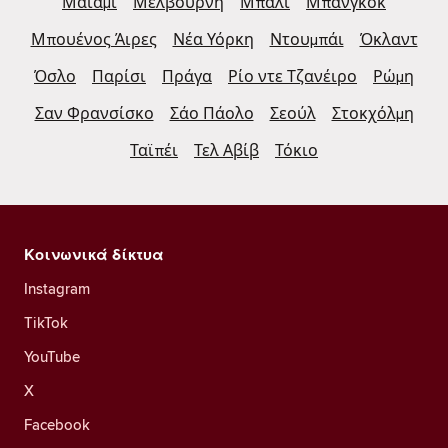
Μαϊάμι
Μελβούρνη
Μπαλί
Μπανγκόκ
Μπουένος Άιρες
Νέα Υόρκη
Ντουμπάι
Όκλαντ
Όσλο
Παρίσι
Πράγα
Ρίο ντε Τζανέιρο
Ρώμη
Σαν Φρανσίσκο
Σάο Πάολο
Σεούλ
Στοκχόλμη
Ταϊπέι
Τελ Αβίβ
Τόκιο
Κοινωνικά δίκτυα
Instagram
TikTok
YouTube
X
Facebook