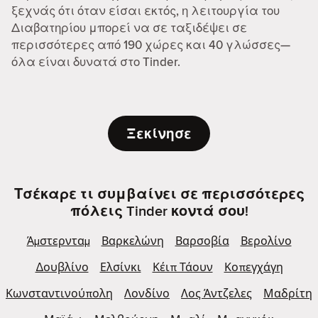
ξεχνάς ότι όταν είσαι εκτός, η λειτουργία του
Διαβατηρίου μπορεί να σε ταξιδέψει σε
περισσότερες από 190 χώρες και 40 γλώσσες—
όλα είναι δυνατά στο Tinder.
Ξεκίνησε
Τσέκαρε τι συμβαίνει σε περισσότερες
πόλεις Tinder κοντά σου!
Άμστερνταμ
Βαρκελώνη
Βαρσοβία
Βερολίνο
Δουβλίνο
Ελσίνκι
Κέιπ Τάουν
Κοπεγχάγη
Κωνσταντινούπολη
Λονδίνο
Λος Άντζελες
Μαδρίτη