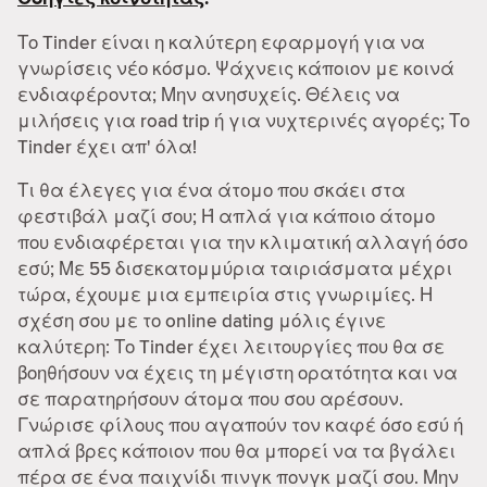
Το Tinder είναι η καλύτερη εφαρμογή για να
γνωρίσεις νέο κόσμο. Ψάχνεις κάποιον με κοινά
ενδιαφέροντα; Μην ανησυχείς. Θέλεις να
μιλήσεις για road trip ή για νυχτερινές αγορές; Το
Tinder έχει απ' όλα!
Τι θα έλεγες για ένα άτομο που σκάει στα
φεστιβάλ μαζί σου; Ή απλά για κάποιο άτομο
που ενδιαφέρεται για την κλιματική αλλαγή όσο
εσύ; Με 55 δισεκατομμύρια ταιριάσματα μέχρι
τώρα, έχουμε μια εμπειρία στις γνωριμίες. Η
σχέση σου με το online dating μόλις έγινε
καλύτερη: Το Tinder έχει λειτουργίες που θα σε
βοηθήσουν να έχεις τη μέγιστη ορατότητα και να
σε παρατηρήσουν άτομα που σου αρέσουν.
Γνώρισε φίλους που αγαπούν τον καφέ όσο εσύ ή
απλά βρες κάποιον που θα μπορεί να τα βγάλει
πέρα σε ένα παιχνίδι πινγκ πονγκ μαζί σου. Μην