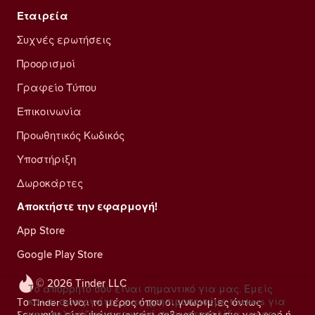
Εταιρεία
Συχνές ερωτήσεις
Προορισμοί
Γραφείο Τύπου
Επικοινωνία
Προωθητικός Κωδικός
Υποστήριξη
Δωροκάρτες
Αποκτήστε την εφαρμογή!
App Store
Google Play Store
© 2026 Tinder LLC
Το απόρρητό σου είναι σημαντικό για μας. Εμείς
και οι συνεργάτες μας χρησιμοποιούμε trackers για
Το Tinder είναι το μέρος όπου οι γνωριμίες όντως
να υπολογίζουμε το κοινό στην ιστοσελίδα, να σου
ξεκινούν, είτε ψάχνεις κάτι σοβαρό, κάτι πιο χαλαρό ή