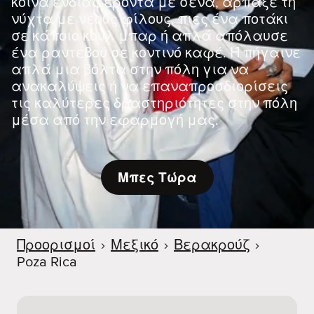
κοινά ενδιαφέροντα με σένα, άρπαξε τη
νύχτα με νέους φίλους, πιες ένα ποτάκι
σε κάποιο κουλ μπαρ ή απλά απόλαυσε
ένα ραντεβού σε κοντινό καφέ. Ή πήγαινε
απλά μια βόλτα στην πόλη για να
ανακαλύψεις ή να επαναπροσδιορίσεις
τις καλύτερες δραστηριότητες στην πόλη
μέσα από την εφαρμογή μας.
Μπες Τώρα
Προορισμοί
›
Μεξικό
›
Βερακρούζ
›
Poza Rica