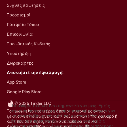
Συχνές ερωτήσεις
Προορισμοί
Γραφείο Τύπου
Επικοινωνία
Προωθητικός Κωδικός
Υποστήριξη
Δωροκάρτες
Αποκτήστε την εφαρμογή!
App Store
Google Play Store
© 2026 Tinder LLC
Το απόρρητό σου είναι σημαντικό για μας. Εμείς
και οι συνεργάτες μας χρησιμοποιούμε trackers για
Το Tinder είναι το μέρος όπου οι γνωριμίες όντως
να υπολογίζουμε το κοινό στην ιστοσελίδα, να σου
ξεκινούν, είτε ψάχνεις κάτι σοβαρό, κάτι πιο χαλαρό ή
δείχνουμε προσφορές και να βελτιώνουμε τις
κάτι που δεν έχεις καταλάβει ακόμα τι είναι.
διαφημιστικές μας δραστηριότητες.
Περισσότερες
Διαθέσιμο σε 190 χώρες με πάνω από 55