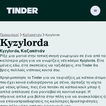
Α
ρ
χ
ι
κ
Προορισμοί
Καζακστάν
Kyzylorda
ή
Kyzylorda
σ
ε
λ
Kyzylorda, Καζακστάν
ί
Ρίξε μια ματιά στην τοπική σκηνή γνωριμιών σε ένα από τα
δ
καλύτερα μέρη για να γνωρίζεις νέο κόσμο: Kyzylorda. Είτε
α
μένεις εδώ, είτε σκοπεύεις να ταξιδέψεις, στο Tinder θα
βρεις πολλούς ντόπιους κοντά σου.
T
i
Χρησιμοποίησε το Tinder για να ταιριάξεις με κάποιο άτομο
n
που έχει κοινά ενδιαφέροντα με σένα, άρπαξε τη νύχτα
d
με νέους φίλους, πιες ένα ποτάκι σε κάποιο κουλ μπαρ ή
e
απλά απόλαυσε ένα ραντεβού σε κοντινό καφέ. Ή
r
πήγαινε απλά μια βόλτα στην πόλη για να ανακαλύψεις ή
να επαναπροσδιορίσεις τις καλύτερες δραστηριότητες
στην πόλη μέσα από την εφαρμογή μας.