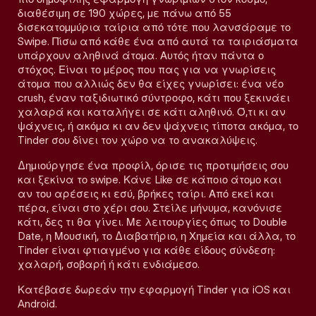
διαθέσιμη σε 190 χώρες, με πάνω από 55
δισεκατομμύρια ταίρια από τότε που λανσάραμε το
Swipe. Πίσω από κάθε ένα από αυτά τα ταιριάσματα
υπάρχουν αληθινά άτομα. Αυτός ήταν πάντα ο
στόχος. Είναι το μέρος που πας για να γνωρίσεις
άτομα που αλλιώς δεν θα είχες γνωρίσει: ένα νέο
crush, έναν ταξιδιωτικό σύντροφο, κάτι που ξεκινάει
χαλαρά και καταλήγει σε κάτι αληθινό. Ό,τι κι αν
ψάχνεις, ή ακόμα κι αν δεν ψάχνεις τίποτα ακόμα, το
Tinder σου δίνει τον χώρο να το ανακαλύψεις.
Δημιούργησε ένα προφίλ, όρισε τις προτιμήσεις σου
και ξεκίνα το swipe. Κάνε Like σε κάποιο άτομο και
αν του αρέσεις κι εσύ, βρήκες ταίρι. Από εκεί και
πέρα, είναι στο χέρι σου. Στείλε μήνυμα, κανόνισε
κάτι, δες τι θα γίνει. Με λειτουργίες όπως το Double
Date, η Μουσική, το Διαβατήριο, η Χημεία και άλλα, το
Tinder είναι φτιαγμένο για κάθε είδους σύνδεση:
χαλαρή, σοβαρή ή κάτι ενδιάμεσο.
Κατέβασε δωρεάν την εφαρμογή Tinder για iOS και
Android.