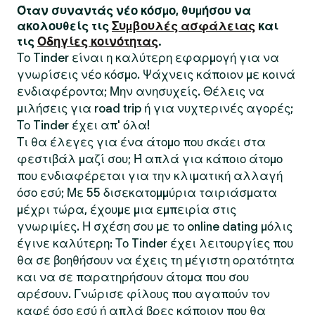
Όταν συναντάς νέο κόσμο, θυμήσου να
ακολουθείς τις
Συμβουλές ασφάλειας
και
τις
Οδηγίες κοινότητας
.
Το Tinder είναι η καλύτερη εφαρμογή για να
γνωρίσεις νέο κόσμο. Ψάχνεις κάποιον με κοινά
ενδιαφέροντα; Μην ανησυχείς. Θέλεις να
μιλήσεις για road trip ή για νυχτερινές αγορές;
Το Tinder έχει απ' όλα!
Τι θα έλεγες για ένα άτομο που σκάει στα
φεστιβάλ μαζί σου; Ή απλά για κάποιο άτομο
που ενδιαφέρεται για την κλιματική αλλαγή
όσο εσύ; Με 55 δισεκατομμύρια ταιριάσματα
μέχρι τώρα, έχουμε μια εμπειρία στις
γνωριμίες. Η σχέση σου με το online dating μόλις
έγινε καλύτερη: Το Tinder έχει λειτουργίες που
θα σε βοηθήσουν να έχεις τη μέγιστη ορατότητα
και να σε παρατηρήσουν άτομα που σου
αρέσουν. Γνώρισε φίλους που αγαπούν τον
καφέ όσο εσύ ή απλά βρες κάποιον που θα