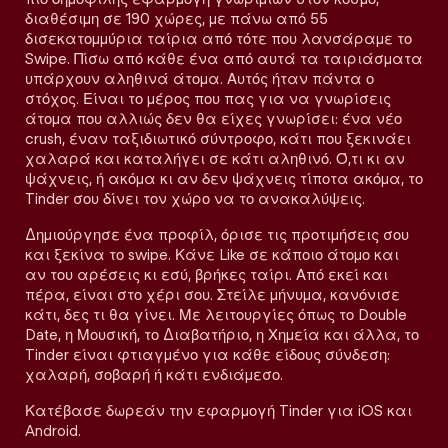
διαθέσιμη σε 190 χώρες, με πάνω από 55
δισεκατομμύρια ταίρια από τότε που λανσάραμε το
Swipe. Πίσω από κάθε ένα από αυτά τα ταιριάσματα
υπάρχουν αληθινά άτομα. Αυτός ήταν πάντα ο
στόχος. Είναι το μέρος που πας για να γνωρίσεις
άτομα που αλλιώς δεν θα είχες γνωρίσει: ένα νέο
crush, έναν ταξιδιωτικό σύντροφο, κάτι που ξεκινάει
χαλαρά και καταλήγει σε κάτι αληθινό. Ό,τι κι αν
ψάχνεις, ή ακόμα κι αν δεν ψάχνεις τίποτα ακόμα, το
Tinder σου δίνει τον χώρο να το ανακαλύψεις.
Δημιούργησε ένα προφίλ, όρισε τις προτιμήσεις σου
και ξεκίνα το swipe. Κάνε Like σε κάποιο άτομο και
αν του αρέσεις κι εσύ, βρήκες ταίρι. Από εκεί και
πέρα, είναι στο χέρι σου. Στείλε μήνυμα, κανόνισε
κάτι, δες τι θα γίνει. Με λειτουργίες όπως το Double
Date, η Μουσική, το Διαβατήριο, η Χημεία και άλλα, το
Tinder είναι φτιαγμένο για κάθε είδους σύνδεση:
χαλαρή, σοβαρή ή κάτι ενδιάμεσο.
Κατέβασε δωρεάν την εφαρμογή Tinder για iOS και
Android.