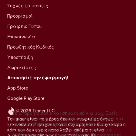
Συχνές ερωτήσεις
Προορισμοί
Γραφείο Τύπου
Επικοινωνία
Προωθητικός Κωδικός
Υποστήριξη
Δωροκάρτες
Αποκτήστε την εφαρμογή!
App Store
Google Play Store
© 2026 Tinder LLC
Το απόρρητό σου είναι σημαντικό για μας. Εμείς
και οι συνεργάτες μας χρησιμοποιούμε trackers για
Το Tinder είναι το μέρος όπου οι γνωριμίες όντως
να υπολογίζουμε το κοινό στην ιστοσελίδα, να σου
ξεκινούν, είτε ψάχνεις κάτι σοβαρό, κάτι πιο χαλαρό ή
δείχνουμε προσφορές και να βελτιώνουμε τις
κάτι που δεν έχεις καταλάβει ακόμα τι είναι.
διαφημιστικές μας δραστηριότητες.
Περισσότερες
Διαθέσιμο σε 190 χώρες με πάνω από 55