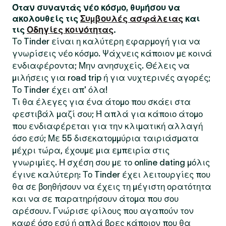
Όταν συναντάς νέο κόσμο, θυμήσου να
ακολουθείς τις
Συμβουλές ασφάλειας
και
τις
Οδηγίες κοινότητας
.
Το Tinder είναι η καλύτερη εφαρμογή για να
γνωρίσεις νέο κόσμο. Ψάχνεις κάποιον με κοινά
ενδιαφέροντα; Μην ανησυχείς. Θέλεις να
μιλήσεις για road trip ή για νυχτερινές αγορές;
Το Tinder έχει απ' όλα!
Τι θα έλεγες για ένα άτομο που σκάει στα
φεστιβάλ μαζί σου; Ή απλά για κάποιο άτομο
που ενδιαφέρεται για την κλιματική αλλαγή
όσο εσύ; Με 55 δισεκατομμύρια ταιριάσματα
μέχρι τώρα, έχουμε μια εμπειρία στις
γνωριμίες. Η σχέση σου με το online dating μόλις
έγινε καλύτερη: Το Tinder έχει λειτουργίες που
θα σε βοηθήσουν να έχεις τη μέγιστη ορατότητα
και να σε παρατηρήσουν άτομα που σου
αρέσουν. Γνώρισε φίλους που αγαπούν τον
καφέ όσο εσύ ή απλά βρες κάποιον που θα