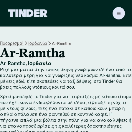
Α
ρ
χ
ι
κ
Προορισμοί
Ιορδανία
Ar-Ramtha
ή
Ar-Ramtha
σ
ε
λ
Ar-Ramtha, Ιορδανία
ί
Ρίξε μια ματιά στην τοπική σκηνή γνωριμιών σε ένα από τα
δ
καλύτερα μέρη για να γνωρίζεις νέο κόσμο: Ar-Ramtha. Είτε
α
μένεις εδώ, είτε σκοπεύεις να ταξιδέψεις, στο Tinder θα
βρεις πολλούς ντόπιους κοντά σου.
T
i
Χρησιμοποίησε το Tinder για να ταιριάξεις με κάποιο άτομο
n
που έχει κοινά ενδιαφέροντα με σένα, άρπαξε τη νύχτα
d
με νέους φίλους, πιες ένα ποτάκι σε κάποιο κουλ μπαρ ή
e
απλά απόλαυσε ένα ραντεβού σε κοντινό καφέ. Ή
r
πήγαινε απλά μια βόλτα στην πόλη για να ανακαλύψεις ή
να επαναπροσδιορίσεις τις καλύτερες δραστηριότητες
στην πόλη μέσα από την εφαρμογή μας.