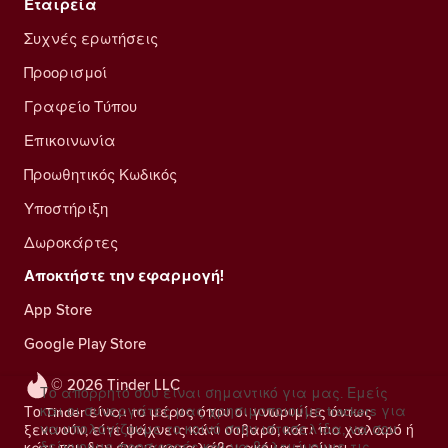
Εταιρεία
Συχνές ερωτήσεις
Προορισμοί
Γραφείο Τύπου
Επικοινωνία
Προωθητικός Κωδικός
Υποστήριξη
Δωροκάρτες
Αποκτήστε την εφαρμογή!
App Store
Google Play Store
© 2026 Tinder LLC
Το απόρρητό σου είναι σημαντικό για μας. Εμείς
και οι συνεργάτες μας χρησιμοποιούμε trackers για
Το Tinder είναι το μέρος όπου οι γνωριμίες όντως
να υπολογίζουμε το κοινό στην ιστοσελίδα, να σου
ξεκινούν, είτε ψάχνεις κάτι σοβαρό, κάτι πιο χαλαρό ή
δείχνουμε προσφορές και να βελτιώνουμε τις