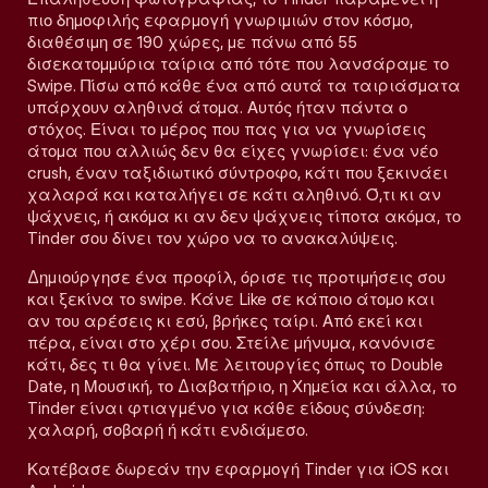
πιο δημοφιλής εφαρμογή γνωριμιών στον κόσμο,
διαθέσιμη σε 190 χώρες, με πάνω από 55
δισεκατομμύρια ταίρια από τότε που λανσάραμε το
Swipe. Πίσω από κάθε ένα από αυτά τα ταιριάσματα
υπάρχουν αληθινά άτομα. Αυτός ήταν πάντα ο
στόχος. Είναι το μέρος που πας για να γνωρίσεις
άτομα που αλλιώς δεν θα είχες γνωρίσει: ένα νέο
crush, έναν ταξιδιωτικό σύντροφο, κάτι που ξεκινάει
χαλαρά και καταλήγει σε κάτι αληθινό. Ό,τι κι αν
ψάχνεις, ή ακόμα κι αν δεν ψάχνεις τίποτα ακόμα, το
Tinder σου δίνει τον χώρο να το ανακαλύψεις.
Δημιούργησε ένα προφίλ, όρισε τις προτιμήσεις σου
και ξεκίνα το swipe. Κάνε Like σε κάποιο άτομο και
αν του αρέσεις κι εσύ, βρήκες ταίρι. Από εκεί και
πέρα, είναι στο χέρι σου. Στείλε μήνυμα, κανόνισε
κάτι, δες τι θα γίνει. Με λειτουργίες όπως το Double
Date, η Μουσική, το Διαβατήριο, η Χημεία και άλλα, το
Tinder είναι φτιαγμένο για κάθε είδους σύνδεση:
χαλαρή, σοβαρή ή κάτι ενδιάμεσο.
Κατέβασε δωρεάν την εφαρμογή Tinder για iOS και