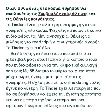
Όταν συναντάς νέο κόσμο, θυμήσου να
ακολουθείς τις
Συμβουλές ασφάλειας
και
τις
Οδηγίες κοινότητας
.
Το Tinder είναι η καλύτερη εφαρμογή για να
γνωρίσεις νέο κόσμο. Ψάχνεις κάποιον με κοινά
ενδιαφέροντα; Μην ανησυχείς. Θέλεις να
μιλήσεις για road trip ή για νυχτερινές αγορές;
Το Tinder έχει απ' όλα!
Τι θα έλεγες για ένα άτομο που σκάει στα
φεστιβάλ μαζί σου; Ή απλά για κάποιο άτομο
που ενδιαφέρεται για την κλιματική αλλαγή
όσο εσύ; Με 55 δισεκατομμύρια ταιριάσματα
μέχρι τώρα, έχουμε μια εμπειρία στις
γνωριμίες. Η σχέση σου με το online dating μόλις
έγινε καλύτερη: Το Tinder έχει λειτουργίες που
θα σε βοηθήσουν να έχεις τη μέγιστη ορατότητα
και να σε παρατηρήσουν άτομα που σου
αρέσουν. Γνώρισε φίλους που αγαπούν τον