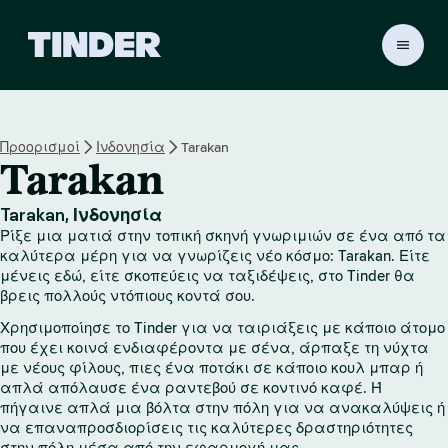
Α
ρ
χ
ι
κ
Προορισμοί
Ινδονησία
Tarakan
ή
Tarakan
σ
ε
λ
Tarakan, Ινδονησία
ί
Ρίξε μια ματιά στην τοπική σκηνή γνωριμιών σε ένα από τα
δ
καλύτερα μέρη για να γνωρίζεις νέο κόσμο: Tarakan. Είτε
α
μένεις εδώ, είτε σκοπεύεις να ταξιδέψεις, στο Tinder θα
βρεις πολλούς ντόπιους κοντά σου.
T
i
Χρησιμοποίησε το Tinder για να ταιριάξεις με κάποιο άτομο
n
που έχει κοινά ενδιαφέροντα με σένα, άρπαξε τη νύχτα
d
με νέους φίλους, πιες ένα ποτάκι σε κάποιο κουλ μπαρ ή
e
απλά απόλαυσε ένα ραντεβού σε κοντινό καφέ. Ή
r
πήγαινε απλά μια βόλτα στην πόλη για να ανακαλύψεις ή
να επαναπροσδιορίσεις τις καλύτερες δραστηριότητες
στην πόλη μέσα από την εφαρμογή μας.