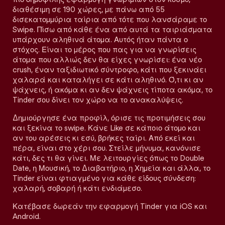
διαθέσιμη σε 190 χώρες, με πάνω από 55
δισεκατομμύρια ταίρια από τότε που λανσάραμε το
Swipe. Πίσω από κάθε ένα από αυτά τα ταιριάσματα
υπάρχουν αληθινά άτομα. Αυτός ήταν πάντα ο
στόχος. Είναι το μέρος που πας για να γνωρίσεις
άτομα που αλλιώς δεν θα είχες γνωρίσει: ένα νέο
crush, έναν ταξιδιωτικό σύντροφο, κάτι που ξεκινάει
χαλαρά και καταλήγει σε κάτι αληθινό. Ό,τι κι αν
ψάχνεις, ή ακόμα κι αν δεν ψάχνεις τίποτα ακόμα, το
Tinder σου δίνει τον χώρο να το ανακαλύψεις.
Δημιούργησε ένα προφίλ, όρισε τις προτιμήσεις σου
και ξεκίνα το swipe. Κάνε Like σε κάποιο άτομο και
αν του αρέσεις κι εσύ, βρήκες ταίρι. Από εκεί και
πέρα, είναι στο χέρι σου. Στείλε μήνυμα, κανόνισε
κάτι, δες τι θα γίνει. Με λειτουργίες όπως το Double
Date, η Μουσική, το Διαβατήριο, η Χημεία και άλλα, το
Tinder είναι φτιαγμένο για κάθε είδους σύνδεση:
χαλαρή, σοβαρή ή κάτι ενδιάμεσο.
Κατέβασε δωρεάν την εφαρμογή Tinder για iOS και
Android.