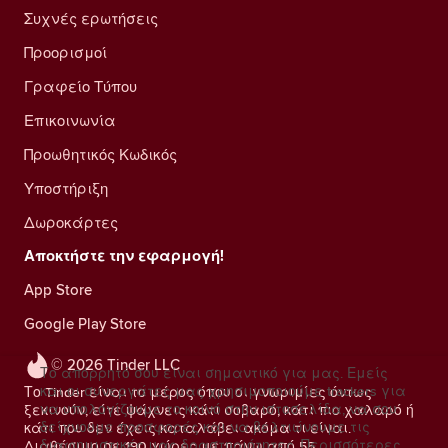
Συχνές ερωτήσεις
Προορισμοί
Γραφείο Τύπου
Επικοινωνία
Προωθητικός Κωδικός
Υποστήριξη
Δωροκάρτες
Αποκτήστε την εφαρμογή!
App Store
Google Play Store
© 2026 Tinder LLC
Το απόρρητό σου είναι σημαντικό για μας. Εμείς
και οι συνεργάτες μας χρησιμοποιούμε trackers για
Το Tinder είναι το μέρος όπου οι γνωριμίες όντως
να υπολογίζουμε το κοινό στην ιστοσελίδα, να σου
ξεκινούν, είτε ψάχνεις κάτι σοβαρό, κάτι πιο χαλαρό ή
δείχνουμε προσφορές και να βελτιώνουμε τις
κάτι που δεν έχεις καταλάβει ακόμα τι είναι.
διαφημιστικές μας δραστηριότητες.
Περισσότερες
Διαθέσιμο σε 190 χώρες με πάνω από 55