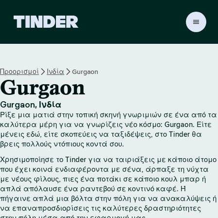
Α
ρ
χ
ι
κ
Προορισμοί
Ινδία
Gurgaon
ή
Gurgaon
σ
ε
λ
Gurgaon, Ινδία
ί
Ρίξε μια ματιά στην τοπική σκηνή γνωριμιών σε ένα από τα
δ
καλύτερα μέρη για να γνωρίζεις νέο κόσμο: Gurgaon. Είτε
α
μένεις εδώ, είτε σκοπεύεις να ταξιδέψεις, στο Tinder θα
βρεις πολλούς ντόπιους κοντά σου.
T
i
Χρησιμοποίησε το Tinder για να ταιριάξεις με κάποιο άτομο
n
που έχει κοινά ενδιαφέροντα με σένα, άρπαξε τη νύχτα
d
με νέους φίλους, πιες ένα ποτάκι σε κάποιο κουλ μπαρ ή
e
απλά απόλαυσε ένα ραντεβού σε κοντινό καφέ. Ή
r
πήγαινε απλά μια βόλτα στην πόλη για να ανακαλύψεις ή
να επαναπροσδιορίσεις τις καλύτερες δραστηριότητες
στην πόλη μέσα από την εφαρμογή μας.