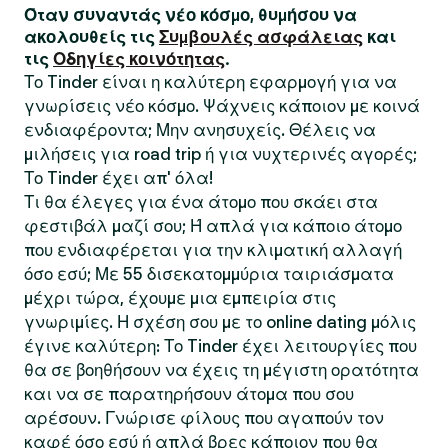
Όταν συναντάς νέο κόσμο, θυμήσου να
ακολουθείς τις
Συμβουλές ασφάλειας
και
τις
Οδηγίες κοινότητας
.
Το Tinder είναι η καλύτερη εφαρμογή για να
γνωρίσεις νέο κόσμο. Ψάχνεις κάποιον με κοινά
ενδιαφέροντα; Μην ανησυχείς. Θέλεις να
μιλήσεις για road trip ή για νυχτερινές αγορές;
Το Tinder έχει απ' όλα!
Τι θα έλεγες για ένα άτομο που σκάει στα
φεστιβάλ μαζί σου; Ή απλά για κάποιο άτομο
που ενδιαφέρεται για την κλιματική αλλαγή
όσο εσύ; Με 55 δισεκατομμύρια ταιριάσματα
μέχρι τώρα, έχουμε μια εμπειρία στις
γνωριμίες. Η σχέση σου με το online dating μόλις
έγινε καλύτερη: Το Tinder έχει λειτουργίες που
θα σε βοηθήσουν να έχεις τη μέγιστη ορατότητα
και να σε παρατηρήσουν άτομα που σου
αρέσουν. Γνώρισε φίλους που αγαπούν τον
καφέ όσο εσύ ή απλά βρες κάποιον που θα